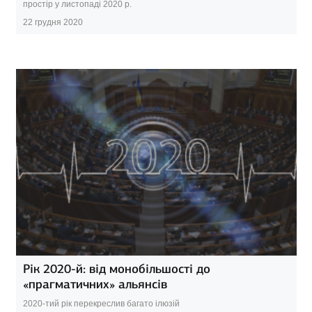
простір у листопаді 2020 р.
22 грудня 2020
Рік 2020-й: від монобільшості до
«прагматичних» альянсів
2020-тий рік перекреслив багато ілюзій