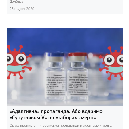
Донбасу
25 грудня 2020
«Адаптивна» пропаганда. Або вдаримо
«Супутником V» по «таборах смерті»
Огляд проникнення російської пропаганди в український медіа