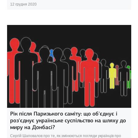
12 грудня 2020
Рік після Паризького саміту: що об'єднує і
роз'єднує українське суспільство на шляху до
миру на Донбасі?
Сергій Шаповалов про те, як змінюються погляди українців про