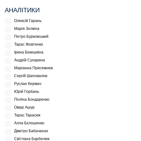
АНАЛІТИКИ
Олексій Гарань
Марія Золкіна
Петро Бурковський
Тарас Жовтенко
Ірина Бекешкіна
Андрій Сухарина
Маріанна Присяжнюк
Сергій Шаповалов
Руслан Кермач
Юрій Горбань
Поліна Бондаренко
Омар Ашур
Тарас Тарасюк
Алла Бєлошенко
Дмитро Бабачанах
Світлана Барбелюк