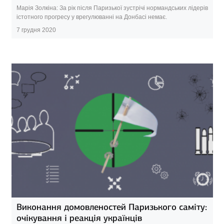
Марія Золкіна: За рік після Паризької зустрічі нормандських лідерів
істотного прогресу у врегулюванні на Донбасі немає.
7 грудня 2020
Виконання домовленостей Паризького саміту:
очікування і реакція українців