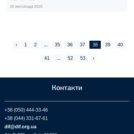
20 листопада 2020
‹
1
2
...
35
36
37
38
39
40
41
...
52
53
›
Контакти
+38 (050) 444-33-46
+38 (044) 331-67-61
dif@dif.org.ua