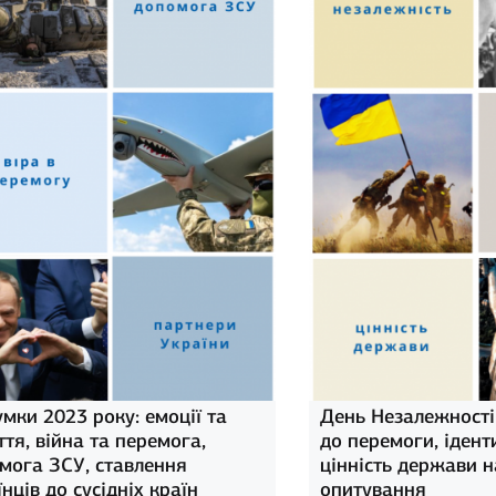
умки 2023 року: емоції та
День Незалежності
ття, війна та перемога,
до перемоги, ідент
мога ЗСУ, ставлення
цінність держави н
нців до сусідніх країн
опитування