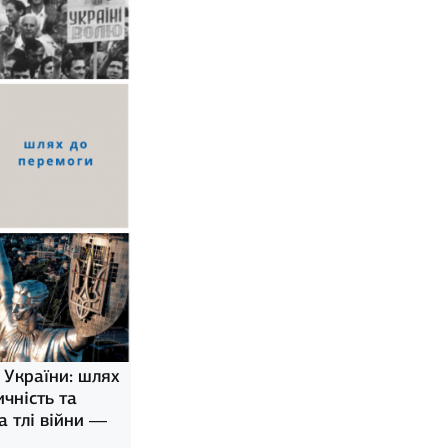
 України: шлях
ичність та
а тлі війни —