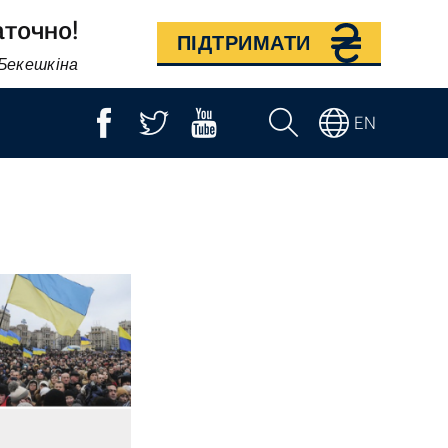
аточно!
ПІДТРИМАТИ
 Бекешкіна
EN