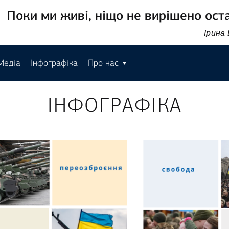
Поки ми живі, ніщо не вирішено ост
Ірина
Медіа
Інфографіка
Про нас
ІНФОГРАФІКА