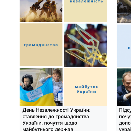
День Незалежності України:
Підс
ставлення до громадянства
почу
України, почуття щодо
допо
майбутнього держав
украї