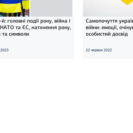
й: головні події року, війна і
Самопочуття україн
 НАТО та ЄС, натхнення року,
війни: емоції, очік
 та символи
особистий досвід
я 2023
22 червня 2022