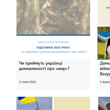
Чи приймуть українці
День
домовленості про «мир»?
війн
Всеу
2 січня 2026
1 вере