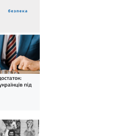
достаток:
країнців під