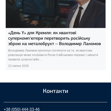
«День Y» для Кремля: як квантові
суперкомп’ютери перетворять російську
зброю на металобрухт – Володимир Лакомов
Володимир Лакомов пропонує поглянути на те, як квантова
революція може позбавити Росію її військових переваг і змінити
правила сучасної війн...
13 липня 2026
Контакти
+38 (050) 444-33-46