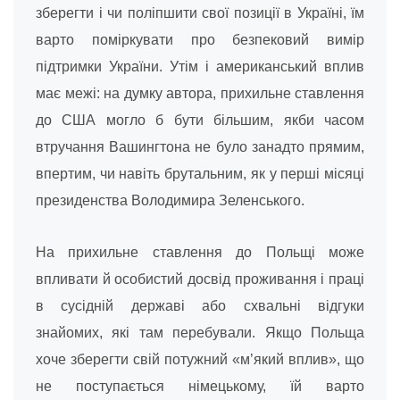
зберегти і чи поліпшити свої позиції в Україні, їм
варто поміркувати про безпековий вимір
підтримки України. Утім і американський вплив
має межі: на думку автора, прихильне ставлення
до США могло б бути більшим, якби часом
втручання Вашингтона не було занадто прямим,
впертим, чи навіть брутальним, як у перші місяці
президенства Володимира Зеленського.
На прихильне ставлення до Польщі може
впливати й особистий досвід проживання і праці
в сусідній державі або схвальні відгуки
знайомих, які там перебували. Якщо Польща
хоче зберегти свій потужний «м’який вплив», що
не поступається німецькому, їй варто