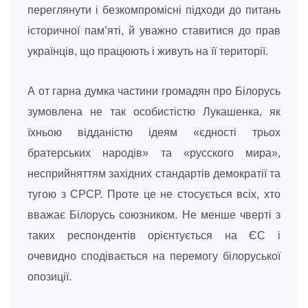
переглянути і безкомпромісні підходи до питань
історичної пам’яті, й уважно ставитися до прав
українців, що працюють і живуть на її території.
А от гарна думка частини громадян про Білорусь
зумовлена не так особистістю Лукашенка, як
їхньою відданістю ідеям «єдності трьох
братерських народів» та «русского мира»,
несприйняттям західних стандартів демократії та
тугою з СРСР. Проте це не стосується всіх, хто
вважає Білорусь союзником. Не менше чверті з
таких респондентів орієнтується на ЄС і
очевидно сподівається на перемогу білоруської
опозиції.