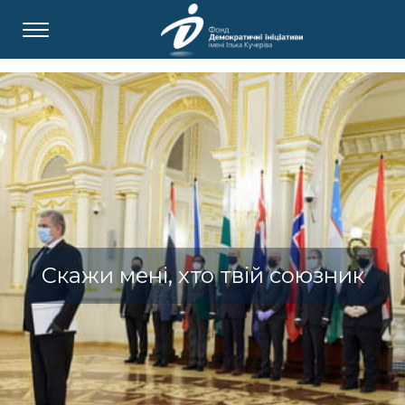
Скажи мені, хто твій союзник