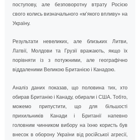
поступову, але безповоротну втрату Росією
свого колись визначального «м’якого впливу» на
Україну.
Результати невеликих, але близьких Литви,
Латвії, Молдови та Грузії вражають, якщо їх
порівняти із з потужними, але географічно
віддаленими Великою Британією і Канадою.
Аналіз даних показав, що половина тих, хто
обирав Британію і Канаду, обирали і США. Тобто,
можемо припустити, що для більшості
прихильників Канади і Британії напевно
головним чинником вибору на їхню користь був
внесок в оборону України від російської агресії,