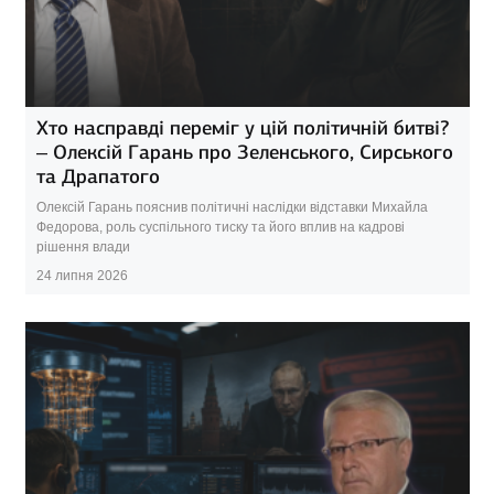
Хто насправді переміг у цій політичній битві?
– Олексій Гарань про Зеленського, Сирського
та Драпатого
Олексій Гарань пояснив політичні наслідки відставки Михайла
Федорова, роль суспільного тиску та його вплив на кадрові
рішення влади
24 липня 2026