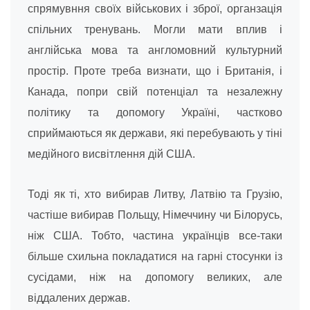
спрямувння своїх військових і зброї, органзація
спільних тренувань. Могли мати вплив і
англійська мова та англомовний культурний
простір. Проте треба визнати, що і Британія, і
Канада, попри свій потенціал та незалежну
політику та допомогу Україні, частково
сприймаються як держави, які перебувають у тіні
медійного висвітлення дій США.
Тоді як ті, хто вибирав Литву, Латвію та Грузію,
частіше вибирав Польщу, Німеччину чи Білорусь,
ніж США. Тобто, частина українців все-таки
більше схильна покладатися на гарні стосунки із
сусідами, ніж на допомогу великих, але
віддалених держав.