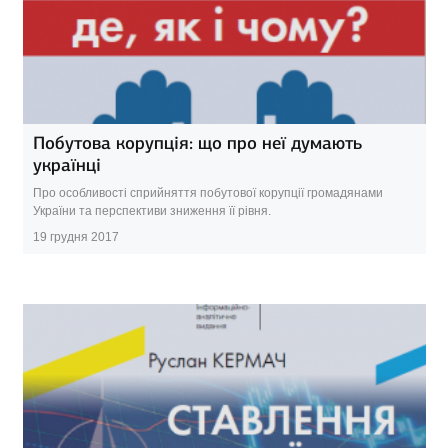
Побутова корупція: що про неї думають
українці
Про особливості сприйняття побутової корупції громадянами
України та перспективи зниження її рівня.
19 грудня 2017