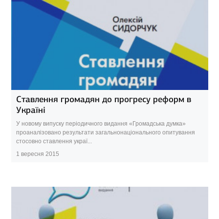
Ставлення громадян до прогресу реформ в
Україні
У новому випуску періодичного видання «Громадська думка»
проаналізовано результати загальнонаціонального опитування
стосовно ставлення украї...
1 вересня 2015