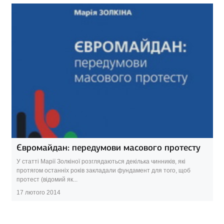
Євромайдан: передумови масового протесту
У статті Марії Золкіної розглядаються декілька чинників, які
протягом останніх років закладали фундамент для того, щоб
протест (відомий як...
17 лютого 2014