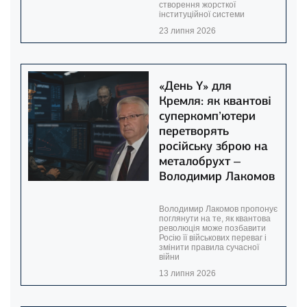
створення жорсткої
інституційної системи
23 липня 2026
«День Y» для
Кремля: як квантові
суперкомп’ютери
перетворять
російську зброю на
металобрухт –
Володимир Лакомов
Володимир Лакомов пропонує
поглянути на те, як квантова
революція може позбавити
Росію її військових переваг і
змінити правила сучасної
війни
13 липня 2026