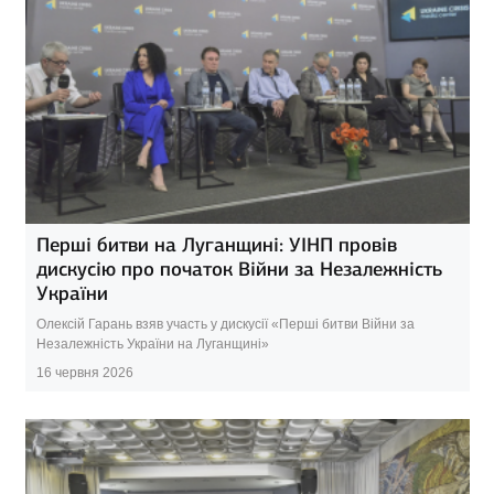
Перші битви на Луганщині: УІНП провів
дискусію про початок Війни за Незалежність
України
Олексій Гарань взяв участь у дискусії «Перші битви Війни за
Незалежність України на Луганщині»
16 червня 2026