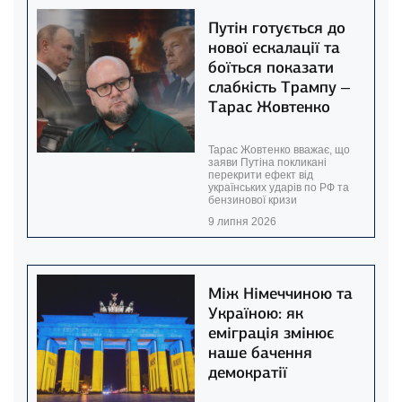
Путін готується до
нової ескалації та
боїться показати
слабкість Трампу –
Тарас Жовтенко
Тарас Жовтенко вважає, що
заяви Путіна покликані
перекрити ефект від
українських ударів по РФ та
бензинової кризи
9 липня 2026
Між Німеччиною та
Україною: як
еміграція змінює
наше бачення
демократії