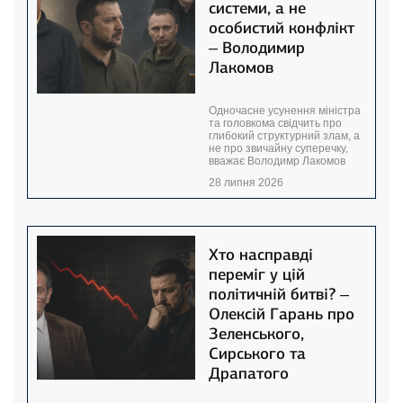
системи, а не
особистий конфлікт
– Володимир
Лакомов
Одночасне усунення міністра
та головкома свідчить про
глибокий структурний злам, а
не про звичайну суперечку,
вважає Володимр Лакомов
28 липня 2026
Хто насправді
переміг у цій
політичній битві? –
Олексій Гарань про
Зеленського,
Сирського та
Драпатого