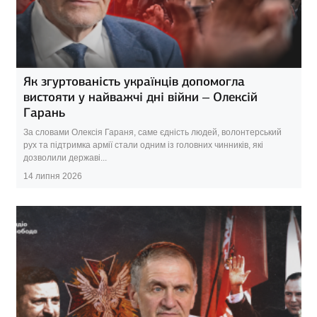
Як згуртованість українців допомогла
вистояти у найважчі дні війни – Олексій
Гарань
За словами Олексія Гараня, саме єдність людей, волонтерський
рух та підтримка армії стали одним із головних чинників, які
дозволили державі...
14 липня 2026