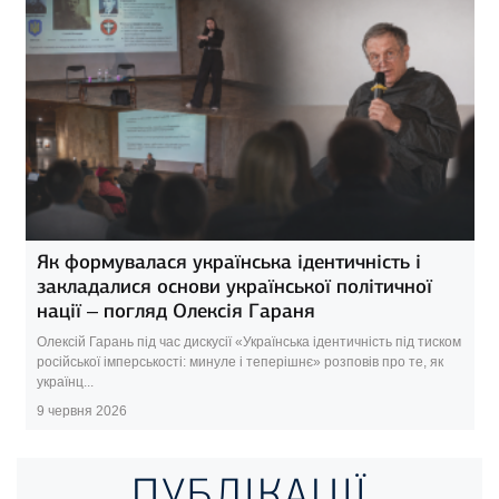
Як формувалася українська ідентичність і
закладалися основи української політичної
нації – погляд Олексія Гараня
Олексій Гарань під час дискусії «Українська ідентичність під тиском
російської імперськості: минуле і теперішнє» розповів про те, як
українц...
9 червня 2026
ПУБЛІКАЦІЇ