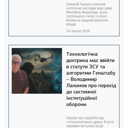
Олексій Гарань пояснив
політичні наслідки відставки
Михайла Федорова, роль
суспільного тиску та його
вплив на кадрові рішення
влади
24 липня 2026
Технологічна
доктрина має ввійти
в статути ЗСУ та
алгоритми Генштабу
– Володимир
Лакомов про перехід
до системної
інституційної
оборони
Україні час перейти від
«технологічного дива» й ролі
окремих ентузіастів до