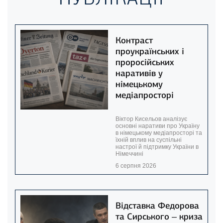
Контраст
проукраїнських і
проросійських
наративів у
німецькому
медіапросторі
Віктор Кисельов аналізує
основні наративи про Україну
в німецькому медіапросторі та
їхній вплив на суспільні
настрої й підтримку України в
Німеччині
6 серпня 2026
Відставка Федорова
та Сирського – криза