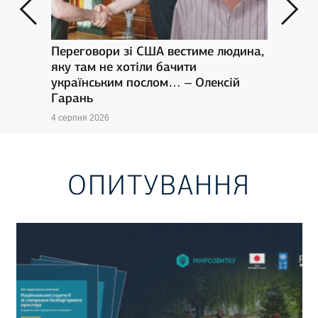
ладі
Переговори зі США вестиме людина,
Там,
алог
яку там не хотіли бачити
істо
українським послом… – Олексій
друг
Гарань
безп
4 серпня 2026
4 серп
ОПИТУВАННЯ