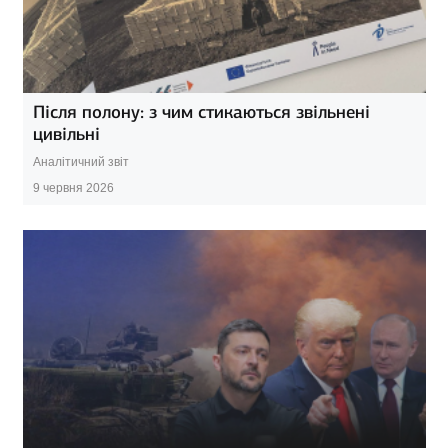
Після полону: з чим стикаються звільнені
цивільні
Аналітичний звіт
9 червня 2026