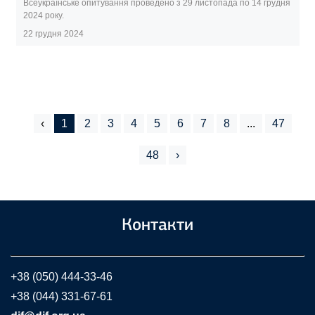
Всеукраїнське опитування проведено з 29 листопада по 14 грудня
2024 року.
22 грудня 2024
‹
1
2
3
4
5
6
7
8
...
47
48
›
Контакти
+38 (050) 444-33-46
+38 (044) 331-67-61