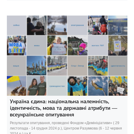
Україна єдина: національна належність,
ідентичність, мова та державні атрибути —
всеукраїнське опитування
Результати опитування, проведені Фондом «Демініціативи» ( 29
листопада - 14 грудня 2024 р.), Центром Разумкова (6 - 12 червня
2024 р.) та К...