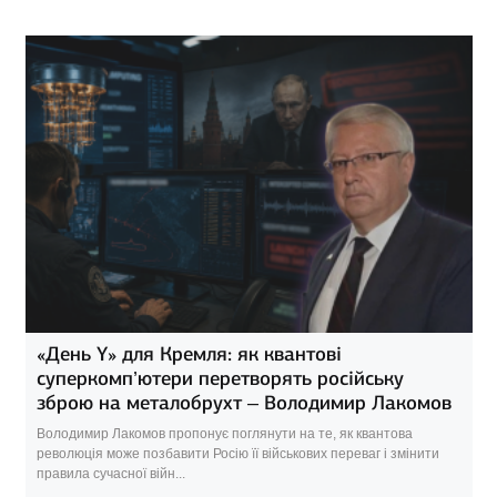
«День Y» для Кремля: як квантові
суперкомп’ютери перетворять російську
зброю на металобрухт – Володимир Лакомов
Володимир Лакомов пропонує поглянути на те, як квантова
революція може позбавити Росію її військових переваг і змінити
правила сучасної війн...