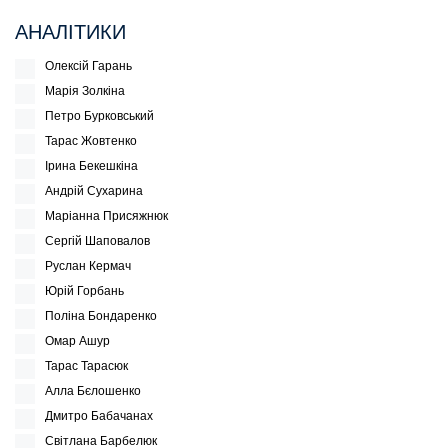
АНАЛІТИКИ
Олексій Гарань
Марія Золкіна
Петро Бурковський
Тарас Жовтенко
Ірина Бекешкіна
Андрій Сухарина
Маріанна Присяжнюк
Сергій Шаповалов
Руслан Кермач
Юрій Горбань
Поліна Бондаренко
Омар Ашур
Тарас Тарасюк
Алла Бєлошенко
Дмитро Бабачанах
Світлана Барбелюк