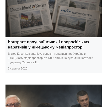
Контраст проукраїнських і проросійських
наративів у німецькому медіапросторі
Віктор Кисельов аналізує основні наративи про Україну в
німецькому медіапросторі та їхній вплив на суспільні настрої й
підтримку України в Н...
6 серпня 2026