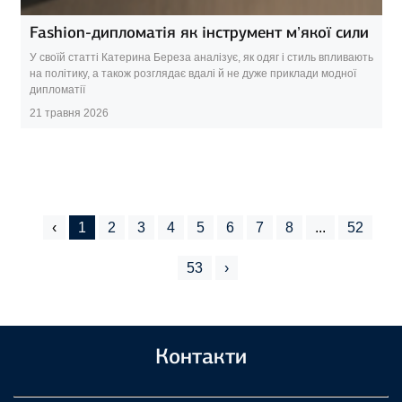
Fashion-дипломатія як інструмент м’якої сили
У своїй статті Катерина Береза аналізує, як одяг і стиль впливають
на політику, а також розглядає вдалі й не дуже приклади модної
дипломатії
21 травня 2026
‹
1
2
3
4
5
6
7
8
...
52
53
›
Контакти