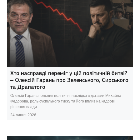
Хто насправді переміг у цій політичній битві?
– Олексій Гарань про Зеленського, Сирського
та Драпатого
Олексій Гарань пояснив політичні наслідки відставки Михайла
Федорова, роль суспільного тиску та його вплив на кадрові
рішення влади
24 липня 2026