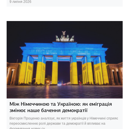
9 липня 2026
Між Німеччиною та Україною: як еміграція
змінює наше бачення демократії
Вікторія Проценко аналізує, як життя українців у Німеччині сприяє
переосмисленню ролі держави та демократії й впливає на
формування нових су...