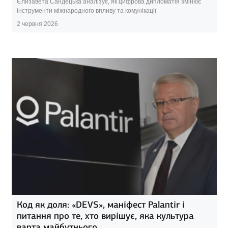
Єлизавета Сандецька аналізує, як цифрова дипломатія змінює
інструменти міжнародного впливу та комунікації
2 червня 2026
Код як доля: «DEVS», маніфест Palantir і
питання про те, хто вирішує, яка культура
варта майбутнього