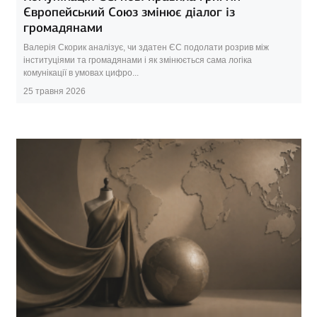
Європейський Союз змінює діалог із
громадянами
Валерія Скорик аналізує, чи здатен ЄС подолати розрив між
інституціями та громадянами і як змінюється сама логіка
комунікації в умовах цифро...
25 травня 2026