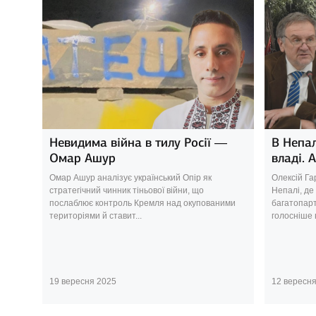
Невидима війна в тилу Росії —
В Непал
Омар Ашур
владі. 
Омар Ашур аналізує український Опір як
Олексій Га
стратегічний чинник тіньової війни, що
Непалі, де
послаблює контроль Кремля над окупованими
багатопарт
територіями й ставит...
голосніше в
19 вересня 2025
12 вересн