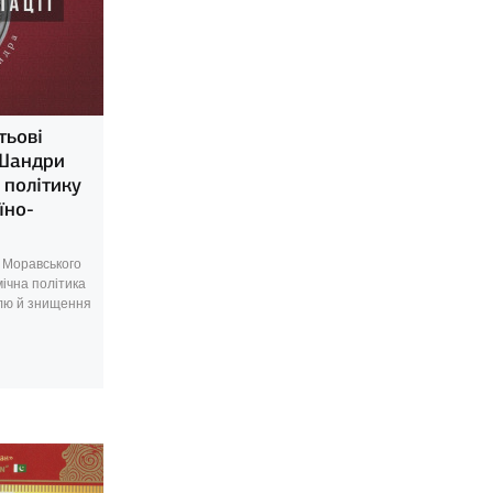
тьові
 Шандри
 політику
їно-
. Моравського
мічна політика
олю й знищення