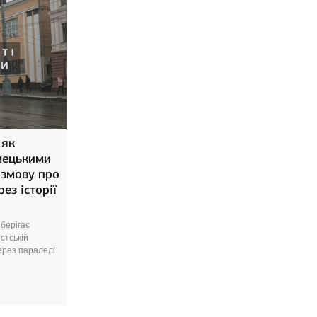
 як
імецькими
змову про
ез історії
берігає
стській
через паралелі