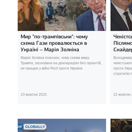
Мир "по-трампівськи": чому
Чекістс
схема Гази провалюється в
Післямо
Україні – Марія Золкіна
Снайдер
Марія Золкіна пояснює, чому схема миру
Володимир 
Трампа, заснована на деклараціях без гарантій,
чекістськог
не працює у війні Росії проти України
проти Укра
стратегію п
23 жовтня 2025
22 жовтня