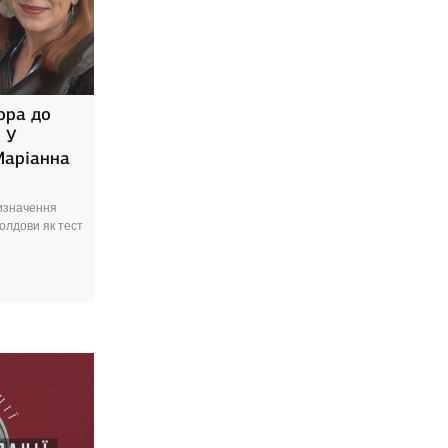
ора до
 У
Маріанна
изначення
олдови як тест