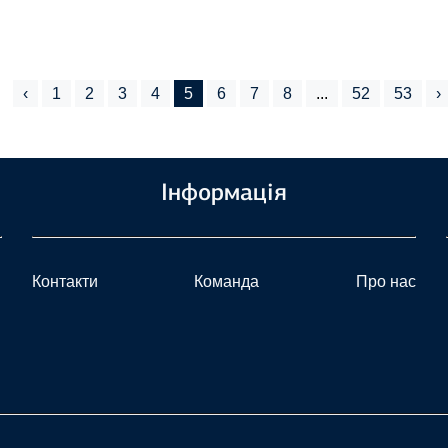
‹
1
2
3
4
5
6
7
8
...
52
53
›
Інформація
Контакти
Команда
Про нас