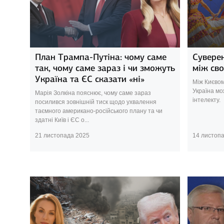
План Трампа-Путіна: чому саме
Суверен
так, чому саме зараз і чи зможуть
між сво
Україна та ЄС сказати «ні»
Між Києвом
Україна мо
Марія Золкіна пояснює, чому саме зараз
інтелекту.
посилився зовнішній тиск щодо ухвалення
таємного американо-російського плану та чи
здатні Київ і ЄС о...
21 листопада 2025
14 листоп