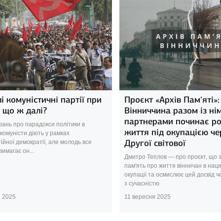
і комуністичні партії при
Проєкт «Архів Пам’яті»:
А що ж далі?
Вінниччина разом із н
партнерами починає ро
рань про парадокси політики в
життя під окупацією чер
 комуністи діють у рамках
Другої світової
ійної демократії, але молодь все
имагає он...
Дмитро Теплов — про проєкт, що з
пам'ять про життя вінничан в наци
окупації та осмислює цей досвід 
з сучасністю
я 2025
11 вересня 2025