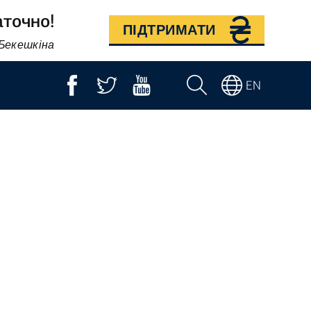
аточно!
ПІДТРИМАТИ
 Бекешкіна
EN