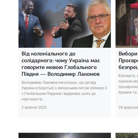
Від колоніального до
Вибори 
солідарного: чому Україна має
Проєвро
говорити мовою Глобального
безпре
Півдня — Володимир Лакомов
Експерти,
оцінили мо
Володимир Лакомов наголошує, що досвід
проєвропей
України в боротьбі з імперським гнітом зближує її
Кремля та р
з Глобальним Півднем і відкриває шлях до
партнерств...
2 жовтня 2025
26 вересн