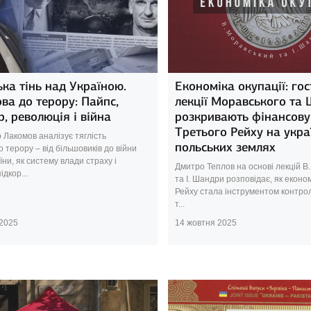
ька тінь над Україною.
Економіка окупації: гос
ва до терору: Пайпс,
лекції Моравського та
, революція і війна
розкривають фінансову
Третього Рейху на укра
Лакомов аналізує тяглість
польських землях
о терору – від більшовиків до війни
їни, як систему влади страху і
Дмитро Теплов на основі лекцій В
ідкор...
та І. Шандри розповідає, як еконо
Рейху стала інструментом контр
т...
 2025
14 жовтня 2025