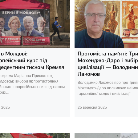
в Молдові:
Протоміста пам’яті: Три
пейський курс під
Мохенджо-Даро і вибір
цедентним тиском Кремля
цивілізації — Володим
Лакомов
 зокрема Маріанна Присяжнюк,
лдовські вибори як протистояння
Володимир Лакомов про про Трип
ських і проросійських сил під тиском
Мохенджо-Даро як символи неімпе
из...
гармонійної моделі цивілізації
я 2025
25 вересня 2025