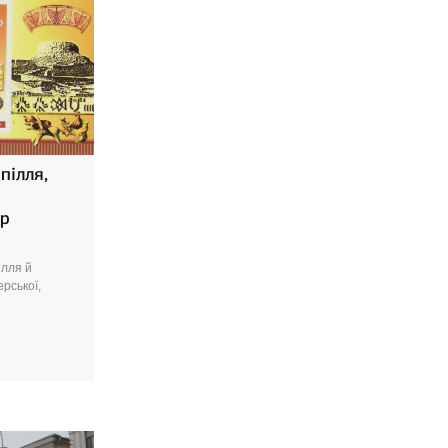
пілля,
ир
ілля й
рської,