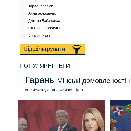
Тарас Тарасюк
Алла Бєлошенко
Дмитро Бабачанах
Світлана Барбелюк
Віталій Гудзь
Відфільтрувати
ПОПУЛЯРНІ ТЕГИ
Гарань
Мінські домовленості
російсько-український конфлікт