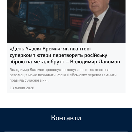
«День Y» для Кремля: як квантові
суперкомп’ютери перетворять російську
зброю на металобрухт – Володимир Лакомов
Володимир Лакомов пропонує поглянути на те, як квантова
революція може позбавити Росію її військових переваг і змінити
правила сучасної війн...
13 липня 2026
Контакти