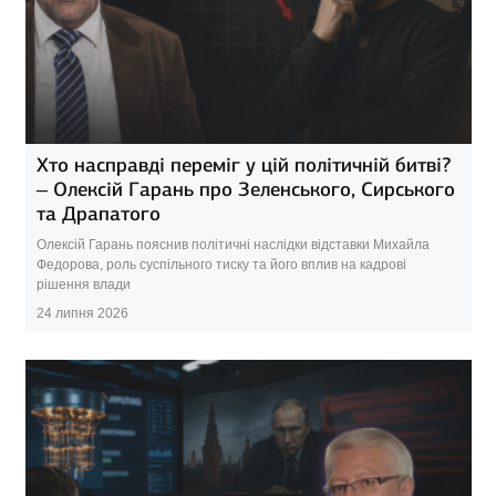
Хто насправді переміг у цій політичній битві?
– Олексій Гарань про Зеленського, Сирського
та Драпатого
Олексій Гарань пояснив політичні наслідки відставки Михайла
Федорова, роль суспільного тиску та його вплив на кадрові
рішення влади
24 липня 2026