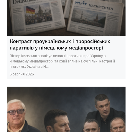
Контраст проукраїнських і проросійських
наративів у німецькому медіапросторі
Віктор Кисельов аналізує основні наративи про Україну в
німецькому медіапросторі та їхній вплив на суспільні настрої й
підтримку України в Н...
6 серпня 2026