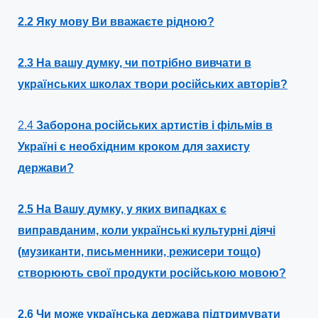
2.2 Яку мову Ви вважаєте рідною?
2.3 На вашу думку, чи потрібно вивчати в
українських школах твори російських авторів?
2.4
Заборона російських артистів і фільмів в
Україні є необхідним кроком для захисту
держави?
2.5 На Вашу думку, у яких випадках є
виправданим, коли українські культурні діячі
(музиканти, письменники, режисери тощо)
створюють свої продукти російською мовою?
2.6 Чи може українська держава підтримувати