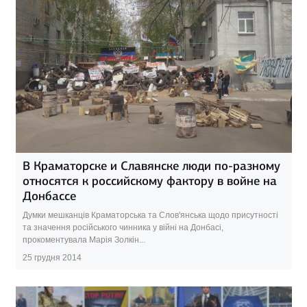
В Краматорске и Славянске люди по-разному
относятся к российскому фактору в войне на
Донбассе
Думки мешканців Краматорська та Слов'янська щодо присутності
та значення російського чинника у війні на Донбасі,
прокоментувала Марія Золкін...
25 грудня 2014