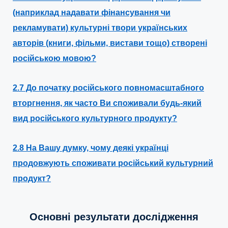
(наприклад надавати фінансування чи
рекламувати) культурні твори українських
авторів (книги, фільми, вистави тощо) створені
російською мовою?
2.7 До початку російського повномасштабного
вторгнення, як часто Ви споживали будь-який
вид російського культурного продукту?
2.8 На Вашу думку, чому деякі українці
продовжують споживати російський культурний
продукт?
Основні результати дослідження