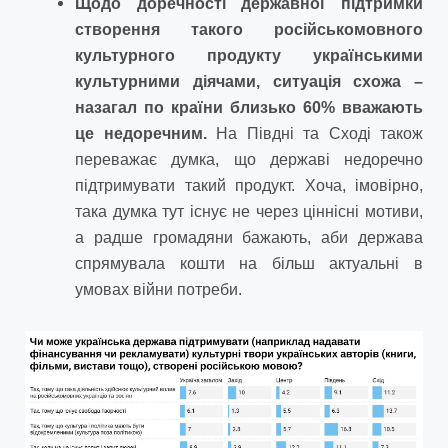
Щодо доречності державної підтримки
створення такого російськомовного
культурного продукту українськими
культурними діячами, ситуація схожа –
назагал по країни близько 60% вважають
це недоречним.
На Півдні та Сході також
переважає думка, що державі недоречно
підтримувати такий продукт. Хоча, імовірно,
така думка тут існує не через ціннісні мотиви,
а радше громадяни бажають, аби держава
спрямувала кошти на більш актуальні в
умовах війни потреби.