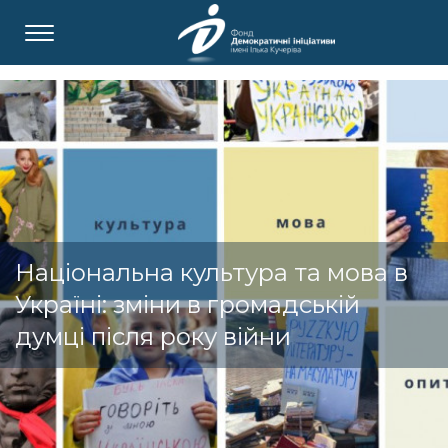
Національна культура та мова в
Україні: зміни в громадській
думці після року війни