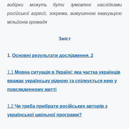
вибірки можуть бути зумовлені наслідками
російської агресії, зокрема, вимушеною евакуацією
мільйонів громадя
Зміст
1.
Основні результати дослідження
. 2
1.1
Мовна ситуація в Україні: яка частка українців
вважає українську рідною та спілкується нею у
повсякденному житті
1.2
Чи треба прибрати російських авторів з
української шкільної програми?