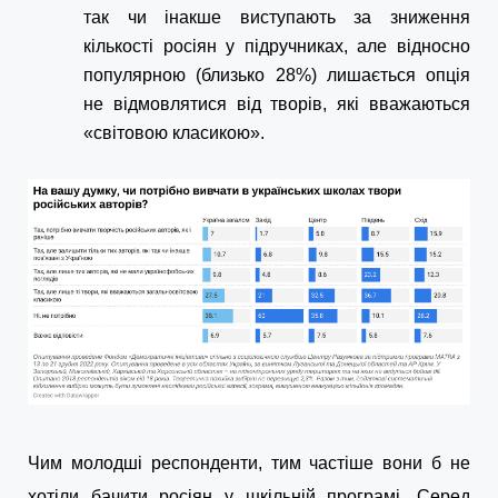
так чи інакше виступають за зниження
кількості росіян у підручниках, але відносно
популярною (близько 28%) лишається опція
не відмовлятися від творів, які вважаються
«світовою класикою».
Чим молодші респонденти, тим частіше вони б не
хотіли бачити росіян у шкільній програмі. Серед