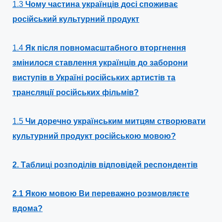
1.3
Чому частина українців досі споживає
російський культурний продукт
1.4
Як після повномасштабного вторгнення
змінилося ставлення українців до заборони
виступів в Україні російських артистів та
трансляції російських фільмів?
1.5
Чи доречно українським митцям створювати
культурний продукт російською мовою?
2.
Таблиці розподілів відповідей респондентів
2.1 Якою мовою Ви переважно розмовляєте
вдома?