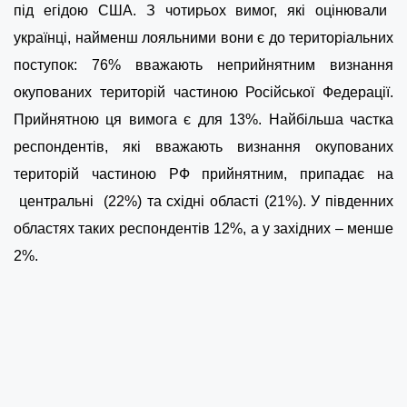
під егідою США. З чотирьох вимог, які оцінювали
українці, найменш лояльними вони є до територіальних
поступок: 76% вважають неприйнятним визнання
окупованих територій частиною Російської Федерації.
Прийнятною ця вимога є для 13%. Найбільша частка
респондентів, які вважають визнання окупованих
територій частиною РФ прийнятним, припадає на
центральні (22%) та східні області (21%). У південних
областях таких респондентів 12%, а у західних – менше
2%.