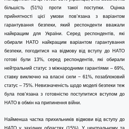
більшість (51%) проти такої поступки. Оцінка
прийнятності цієї умови пов’язана з варіантом
гарантування безпеки, який респонденти вважали
найкращим для України. Серед респондентів, які
обирали НАТО найкращим варіантом гарантування
безпеки, погодитися на відмову від вступу до НАТО
готові були 13%, серед респондентів, які обирали
нейтральний статус з міжнародними гарантіями – 69%,
ставку виключно на власні сили − 61%, позаблоковий
статус – 75%. Невизначеність щодо моделі безпеки теж
була пов’язана з готовністю поступитися вступом до
НАТО в обмін на припинення війни.
Найменша частка прихильників відмови від вступу до
НАТО у західних областях (15%). У центральному та