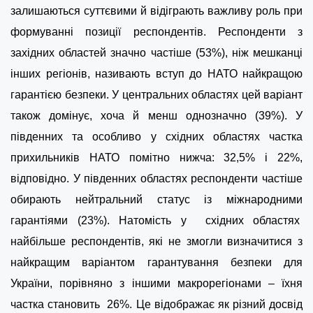
залишаються суттєвими й відіграють важливу роль при
формуванні позиції респондентів. Респонденти з
західних областей значно частіше (53%), ніж мешканці
інших регіонів, називають вступ до НАТО найкращою
гарантією безпеки. У центральних областях цей варіант
також домінує, хоча й менш однозначно (39%). У
південних та особливо у східних областях частка
прихильників НАТО помітно нижча: 32,5% і 22%,
відповідно. У південних областях респонденти частіше
обирають нейтральний статус із міжнародними
гарантіями (23%). Натомість у східних областях
найбільше респондентів, які не змогли визначитися з
найкращим варіантом гарантування безпеки для
України, порівняно з іншими макрорегіонами – їхня
частка становить 26%. Це відображає як різний досвід