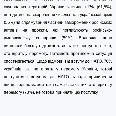
окупованих територій України частиною РФ (61,5%),
погодитися на скорочення чисельності української армії
(56%) чи спрямування частини заморожених російських
активів на проєкти, які поглиблюють російсько-
американську співпрацю (59%). Водночас вони
виявляли більшу відкритість до таких поступок, ніж ті,
хто вірить у перемогу. Натомість протилежна ситуація
спостерігається щодо відмови від вступу до НАТО. 70%
українців, які не вірять у перемогу України, готові
поступитися вступом до НАТО заради припинення
війни, тоді як майже така сама частка тих, хто вірить у
перемогу (73%), не готова прийняти цю поступку.