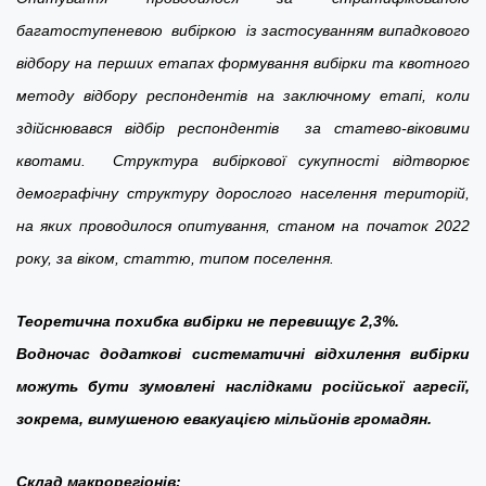
багатоступеневою вибіркою із застосуванням випадкового
відбору на перших етапах формування вибірки та квотного
методу відбору респондентів на заключному етапі, коли
здійснювався відбір респондентів за статево-віковими
квотами. Структура вибіркової сукупності відтворює
демографічну структуру дорослого населення територій,
на яких проводилося опитування, станом на початок 2022
року, за віком, статтю, типом поселення.
Теоретична похибка вибірки не перевищує 2,3%.
Водночас додаткові систематичні відхилення вибірки
можуть бути зумовлені наслідками російської агресії,
зокрема, вимушеною евакуацією мільйонів громадян.
Склад макрорегіонів: