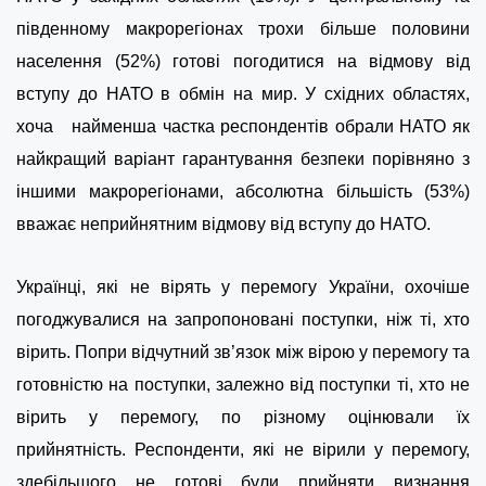
південному макрорегіонах трохи більше половини
населення (52%) готові погодитися на відмову від
вступу до НАТО в обмін на мир. У східних областях,
хоча найменша частка респондентів обрали НАТО як
найкращий варіант гарантування безпеки порівняно з
іншими макрорегіонами, абсолютна більшість (53%)
вважає неприйнятним відмову від вступу до НАТО.
Українці, які не вірять у перемогу України, охочіше
погоджувалися на запропоновані поступки, ніж ті, хто
вірить. Попри відчутний зв’язок між вірою у перемогу та
готовністю на поступки, залежно від поступки ті, хто не
вірить у перемогу, по різному оцінювали їх
прийнятність. Респонденти, які не вірили у перемогу,
здебільшого не готові були прийняти визнання