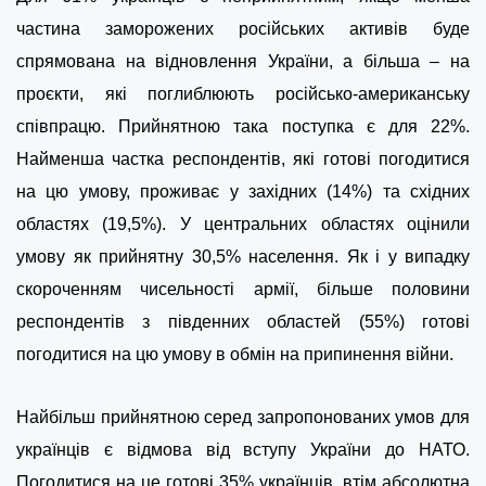
частина заморожених російських активів буде
спрямована на відновлення України, а більша – на
проєкти, які поглиблюють російсько-американську
співпрацю. Прийнятною така поступка є для 22%.
Найменша частка респондентів, які готові погодитися
на цю умову, проживає у західних (14%) та східних
областях (19,5%). У центральних областях оцінили
умову як прийнятну 30,5% населення. Як і у випадку
скороченням чисельності армії, більше половини
респондентів з південних областей (55%) готові
погодитися на цю умову в обмін на припинення війни.
Найбільш прийнятною серед запропонованих умов для
українців є відмова від вступу України до НАТО.
Погодитися на це готові 35% українців, втім абсолютна