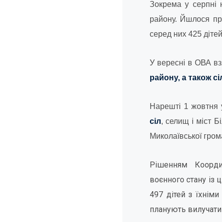
Зокрема у серпні
району. Йшлося пр
серед них 425 дітей
У вересні в ОВА 
району, а також с
Нарешті 1 жовтня 
сіл
, селищ і міст Б
Миколаївської гром
Рішенням Координ
воєнного стану із 
497 дітей з їхніми
планують вилучати 