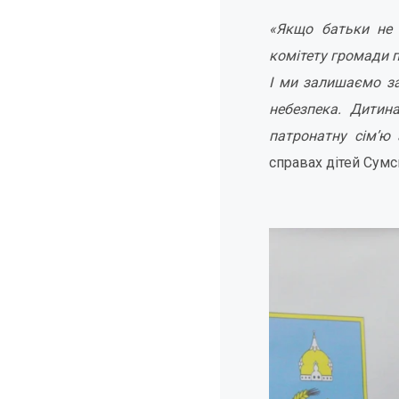
«Якщо батьки не 
комітету громади 
І ми залишаємо за
небезпека. Дитин
патронатну сім’ю 
справах дітей Сум