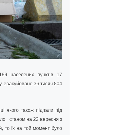
189 населених пунктів 17
ку, евакуйовано 36 тисяч 804
ці якого також підпали під
йло
, станом на 22 вересня з
, то їх на той момент було