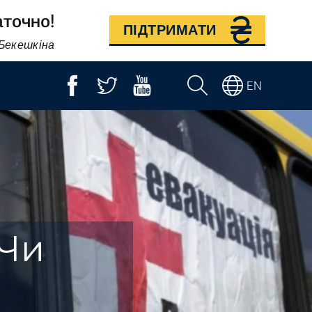
аточно!
ПІДТРИМАТИ
 Бекешкіна
EN
 Чи