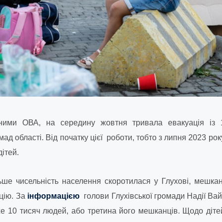
ними ОВА, на середину жовтня тривала евакуація із 
ад області. Від початку цієї роботи, тобто з липня 2023 ро
дітей.
ьше чисельність населення скоротилася у Глухові, мешкан
цію. За
інформацією
голови Глухівської громади Надії Ва
е 10 тисяч людей, або третина його мешканців. Щодо дітей