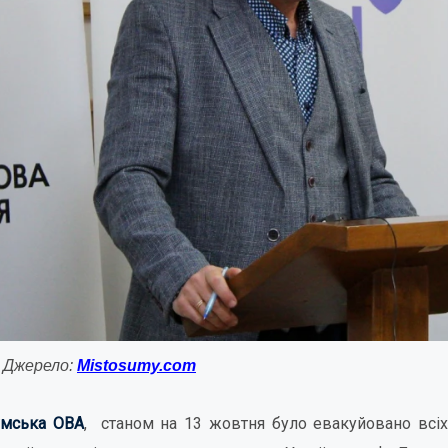
. Джерело:
Mistosumy.com
умська ОВА
, станом на 13 жовтня було евакуйовано всі