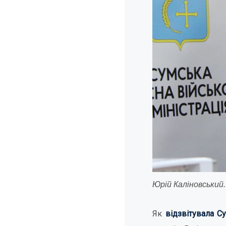
Юрій Каліновський
Як
відзвітувала С