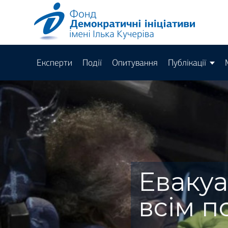
Експерти
Події
Опитування
Публікації
Евакуа
всім п