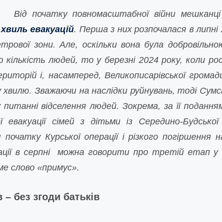
Від початку повномасштабної війни мешканц
 хвиль евакуацій
.
Перша з них розпочалася в липні 
етрової зони. Але, оскільки вона була добровільн
 кількість людей, то у березні 2024 року, коли ро
риторій і, насамперед, Великописарівської громад
у хвилю. Зважаючи на наслідки руйнувань, тоді Сум
 питанні відселення людей. Зокрема, за її поданн
 евакуації сімей з дітьми із Середино-Будської
я початку Курської операції і різкого погіршення
ації в серпні можна говорити про третій етап у 
аме слово «примус».
в – без згоди батьків