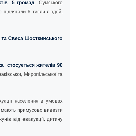
ктів
5 громад
Сумського
ю підлягали 6 тисяч людей,
 та Свеса Шосткинського
яка стосується жителів 90
наківської, Миропільської та
уації населення в умовах
ну мають примусово вивезти
кунів від евакуації, дитину