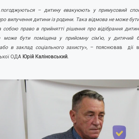
погоджуються – дитину евакуюють у примусовий спос
про вилучення дитини із родини. Така відмова не може бу
 собою право в прийнятті рішення про відібрання дитини
а може бути поміщена у прийомну сім’ю, у дитячий б
або в заклад соціального захисту»
, – пояснював дії 
ської ОДА
Юрій Каліновський.