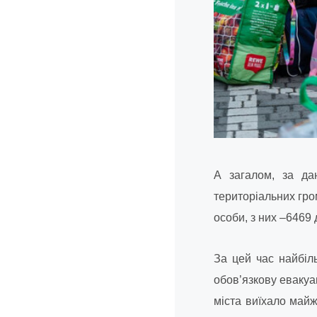
А загалом, за да
територіальних гром
особи, з них –6469 
За цей час найбіл
обов’язкову евакуа
міста виїхало майж