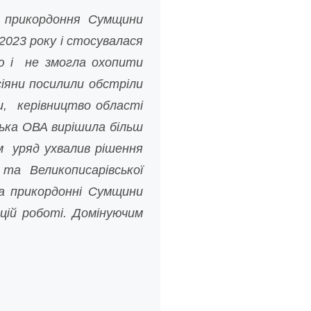
і прикордоння Сумщини
2023 року і стосувалася
ою і не змогла охопити
сіяни посилили обстріли
и, керівництво області
ська ОВА вирішила більш
ям уряд ухвалив рішення
 та Великописарівської
 на прикордонні Сумщини
цій роботі. Домінуючим