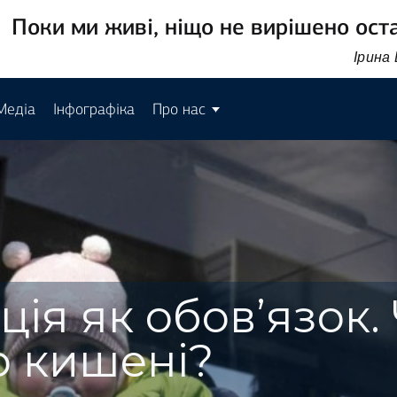
Поки ми живі, ніщо не вирішено ост
Ірина
Медіа
Інфографіка
Про нас
ція як обов’язок.
о кишені?