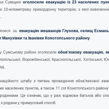
 на Сумщині
оголосили евакуацію із 23 населених пун
о 10-кілометрову прикордонну територію, з якої вивезенн
.
взялися за
евакуацію мешканців Глухова, селищ Есмань
іл Манухівки та Іванівки Конотопського району
.
у Сумському районі оголосили
обов’язкову евакуацію
, 
ілопільської, Ворожбянської, Краснопільської, Хотінської, Ю
ад.
аційного штабу з питань проведення обов’язкової евак
цих населених пунктів, а також 11 сіл Конотопського райо
 родинами. Це означає, що у разі відмови батьків або опі
з родини у примусовий спосіб.