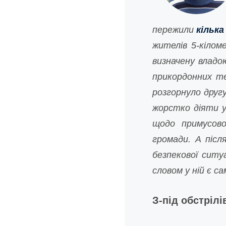
пережили
кілька
жителів 5-кілом
визначену владою
прикордонних те
розгорнуло друг
жорстко діяти у
щодо примусової
громади. А післ
безпекової ситу
словом у ній є с
З-під обстрілі