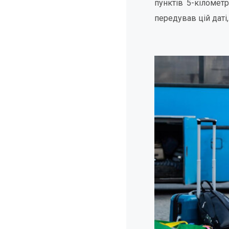
пунктів 5-кіломет
передував цій даті