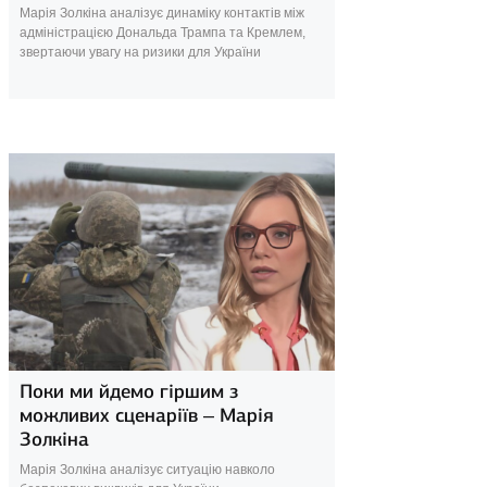
Марія Золкіна аналізує динаміку контактів між
адміністрацією Дональда Трампа та Кремлем,
звертаючи увагу на ризики для України
17 лютого 2025
Поки ми йдемо гіршим з
можливих сценаріїв – Марія
Золкіна
Марія Золкіна аналізує ситуацію навколо