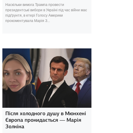
Наскільки вимога Трампа провести
президентські вибори в Україні під час війни має
підґрунтя, в етері Голосу Америки
прокоментувала Марія З...
20 лютого 2025
Після холодного душу в Мюнхені
Європа прокидається — Марія
Золкіна