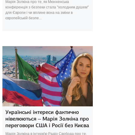
Марія Золкіна про те, як Мюнхенська
конференція з безпеки стала "холодним душем"
для Європи і чи вплине вона на зміни в
європейській безпе...
18 лютого 2025
Українські інтереси фактично
нівелюються – Марія Золкіна про
переговори США і Росії без Києва
Марія Золкіна в інтерв'ю Радіо Свобода про те,