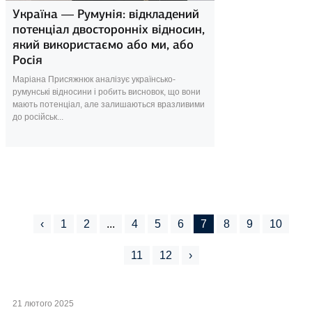
Україна — Румунія: відкладений
потенціал двосторонніх відносин,
який використаємо або ми, або
Росія
Маріана Присяжнюк аналізує українсько-
румунські відносини і робить висновок, що вони
мають потенціал, але залишаються вразливими
до російськ...
‹
1
2
...
4
5
6
7
8
9
10
11
12
›
21 лютого 2025