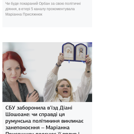
Чи буде покараний Орбан за свою політичні
діяння, в етері 5 каналу прокоментувала
Маріанна Присяжнюк
3 квітня 2025
СБУ заборонила в'їзд Діані
Шошоаке: чи справді ця
румунська політикиня викликає
занепокоєння – Маріанна