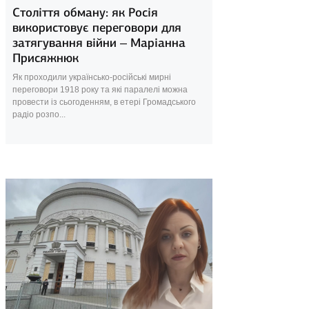
Століття обману: як Росія
використовує переговори для
затягування війни – Маріанна
Присяжнюк
Як проходили українсько-російські мирні
переговори 1918 року та які паралелі можна
провести із сьогоденням, в етері Громадського
радіо розпо...
11 березня 2025