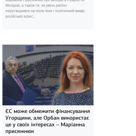
Маріанна Присяжнюк про вибори в Румунії та
Молдові, а також те, як увесь регіон
перетворився на поле бою і політичний вимір
російської агрес...
13 квітня 2025
ЄС може обмежити фінансування
Угорщини, але Орбан використає
це у своїх інтересах – Маріанна
присяжнюк