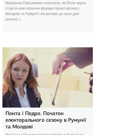
Маріанна Присяжнюк пояснила, як Росія через
старі й нові обличчя формує проксі-вплив у
Молдові та Румунії і які ризики це несе для
регіону т...
16 квітня 2025
Понта і Педро. Початок
електорального сезону в Румунії
та Молдові