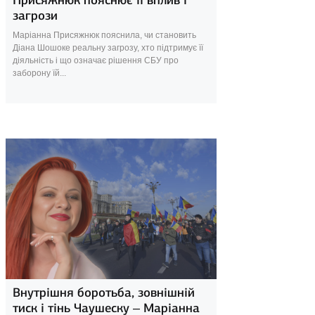
Присяжнюк пояснює її вплив і
загрози
Маріанна Присяжнюк пояснила, чи становить
Діана Шошоке реальну загрозу, хто підтримує її
діяльність і що означає рішення СБУ про
заборону їй...
21 березня 2025
Внутрішня боротьба, зовнішній
тиск і тінь Чаушеску – Маріанна