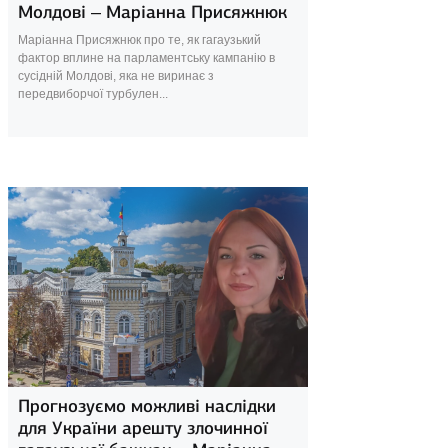
Молдові – Маріанна Присяжнюк
Маріанна Присяжнюк про те, як гагаузький
фактор вплине на парламентську кампанію в
сусідній Молдові, яка не виринає з
передвиборчої турбулен...
20 серпня 2025
Прогнозуємо можливі наслідки
для України арешту злочинної