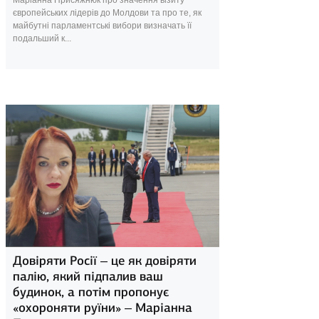
Маріанна Присяжнюк про значення візиту
європейських лідерів до Молдови та про те, як
майбутні парламентські вибори визначать її
подальший к...
31 серпня 2025
Довіряти Росії – це як довіряти
палію, який підпалив ваш
будинок, а потім пропонує
«охороняти руїни» – Маріанна