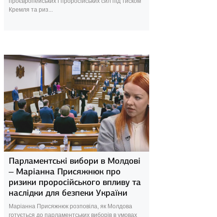
проєвропейських і проросійських сил під тиском
Кремля та риз...
26 вересня 2025
Парламентські вибори в Молдові
– Маріанна Присяжнюк про
ризики проросійського впливу та
наслідки для безпеки України
Маріанна Присяжнюк розповіла, як Молдова
готується до парламентських виборів в умовах