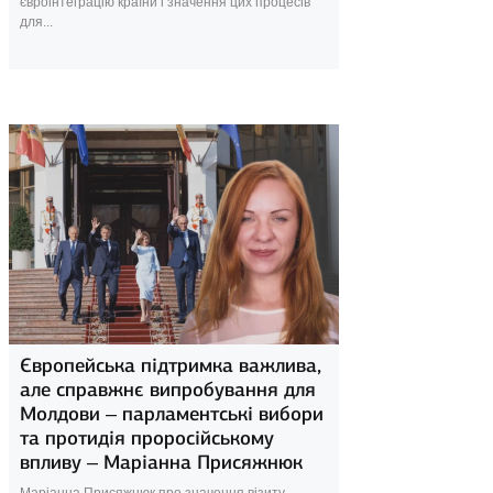
євроінтеграцію країни і значення цих процесів
для...
1 вересня 2025
Європейська підтримка важлива,
але справжнє випробування для
Молдови – парламентські вибори
та протидія проросійському
впливу – Маріанна Присяжнюк