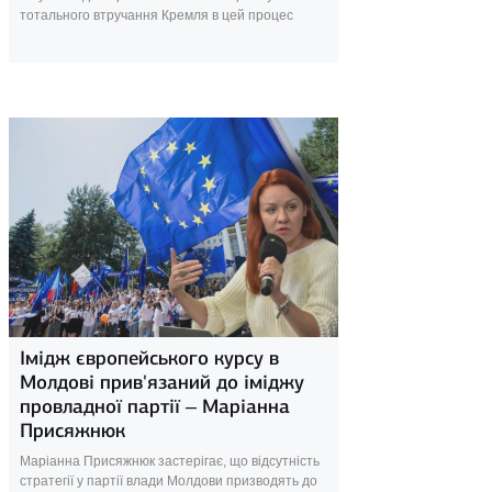
тотального втручання Кремля в цей процес
24 вересня 2025
Імідж європейського курсу в
Молдові прив'язаний до іміджу
провладної партії – Маріанна
Присяжнюк
Маріанна Присяжнюк застерігає, що відсутність
стратегії у партії влади Молдови призводять до