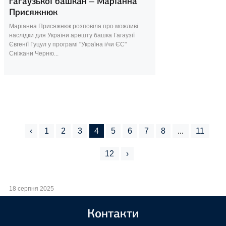
гагаузької башкан – Маріанна
Присяжнюк
Маріанна Присяжнюк розповіла про можливі
наслідки для України арешту башка Гагаузії
Євгенії Гуцул у програмі "Україна і/чи ЄС"
Сніжани Черню...
‹
1
2
3
4
5
6
7
8
...
11
12
›
18 серпня 2025
Контакти