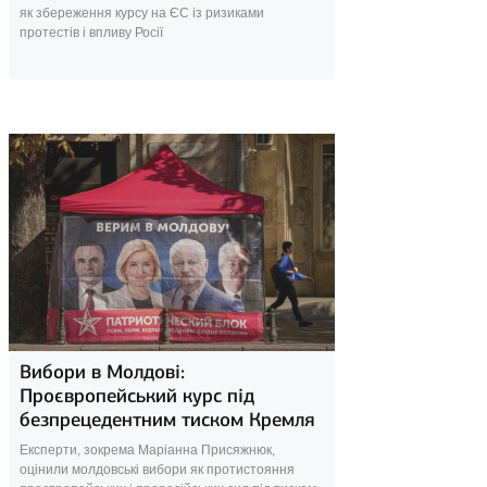
як збереження курсу на ЄС із ризиками
протестів і впливу Росії
30 вересня 2025
Вибори в Молдові:
Проєвропейський курс під
безпрецедентним тиском Кремля
Експерти, зокрема Маріанна Присяжнюк,
оцінили молдовські вибори як протистояння