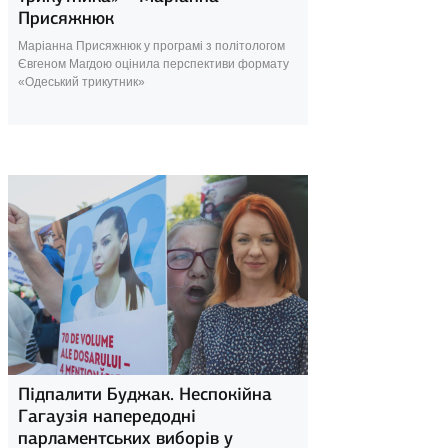
Присяжнюк
Маріанна Присяжнюк у програмі з політологом
Євгеном Магдою оцінила перспективи формату
«Одеський трикутник»
21 серпня 2025
Підпалити Буджак. Неспокійна
Гагаузія напередодні
парламентських виборів у