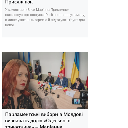
Присяжнюк
У коментарі «Blic» Мар’яна Присяжнюк
наголошує, що поступки Росії не принесуть миру,
а лише узаконять агресію й підготують ґрунт для
нової...
28 серпня 2025
Парламентські вибори в Молдові
визначать долю «Одеського
трикутника» – Маріанна