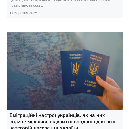
делегацією 11 березня у Саудівській Аравії все було зроблено
правильно, вважає...
17 березня 2025
Еміграційні настрої українців: як на них
вплине можливе відкриття кордонів для всіх
категорій населення України