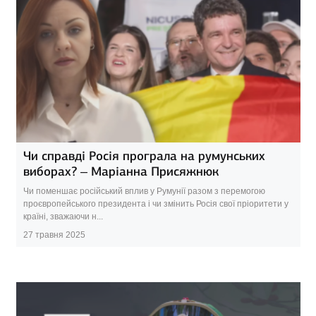
Чи справді Росія програла на румунських
виборах? – Маріанна Присяжнюк
Чи поменшає російський вплив у Румунії разом з перемогою
проєвропейського президента і чи змінить Росія свої пріоритети у
країні, зважаючи н...
27 травня 2025