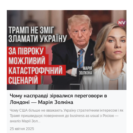
Чому насправді зірвалися переговори в
Лондоні — Марія Золкіна
Чому США більше не вважають Україну стратегічним інтересом і як
Трамп пришвидшує повернення до business as usual з Росією —
аналіз Марії Зол...
25 квітня 2025