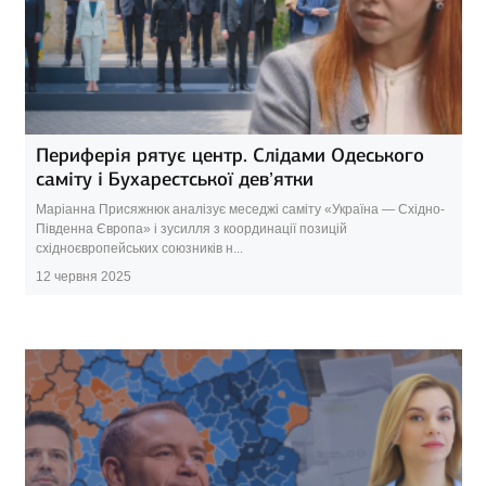
Периферія рятує центр. Слідами Одеського
саміту і Бухарестської дев’ятки
Маріанна Присяжнюк аналізує меседжі саміту «Україна — Східно-
Південна Європа» і зусилля з координації позицій
східноєвропейських союзників н...
12 червня 2025