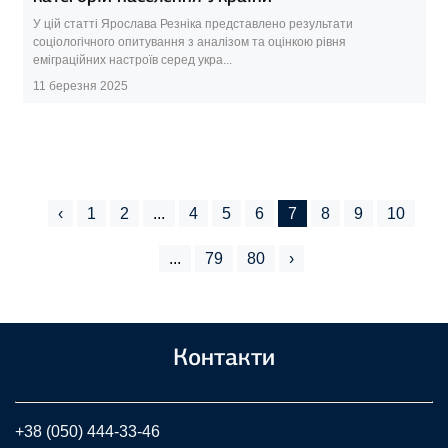
У цій статті Ярослава Резніка представлено результати
соціологічного опитування з аналізом та оцінкою рівня
еміграційних настроїв серед укра...
11 березня 2025
‹
1
2
...
4
5
6
7
8
9
10
...
79
80
›
Контакти
+38 (050) 444-33-46