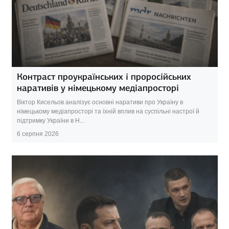
Контраст проукраїнських і проросійських
наративів у німецькому медіапросторі
Віктор Кисельов аналізує основні наративи про Україну в
німецькому медіапросторі та їхній вплив на суспільні настрої й
підтримку України в Н...
6 серпня 2026