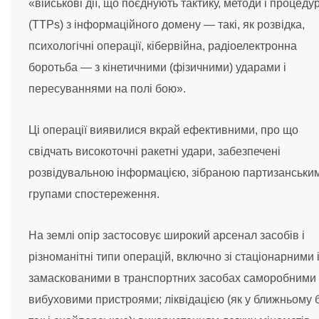
«військові дії, що поєднують тактику, методи і процеду
(TTPs) з інформаційного домену — такі, як розвідка,
психологічні операції, кібервійна, радіоелектронна
боротьба — з кінетичними (фізичними) ударами і
пересуваннями на полі бою».
Ці операції виявилися вкрай ефективними, про що
свідчать високоточні ракетні удари, забезпечені
розвідувальною інформацією, зібраною партизанськи
групами спостереження.
На землі опір застосовує широкий арсенал засобів і
різноманітні типи операцій, включно зі стаціонарними 
замаскованими в транспортних засобах саморобними
вибуховими пристроями; ліквідацією (як у ближньому 