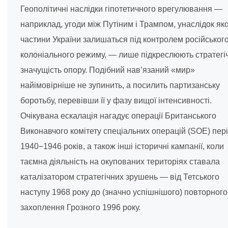
Геополітичні наслідки гіпотетичного врегулювання —
наприклад, угоди між Путіним і Трампом, унаслідок яко
частини України залишаться під контролем російськог
колоніального режиму, — лише підкреслюють стратегі
значущість опору. Подібний нав’язаний «мир»
найімовірніше не зупинить, а посилить партизанську
боротьбу, перевівши її у фазу вищої інтенсивності.
Очікувана ескалація нагадує операції Британського
Виконавчого комітету спеціальних операцій (SOE) пер
1940−1946 років, а також інші історичні кампанії, коли
таємна діяльність на окупованих територіях ставала
каталізатором стратегічних зрушень — від Тетського
наступу 1968 року до (значно успішнішого) повторного
захоплення Грозного 1996 року.