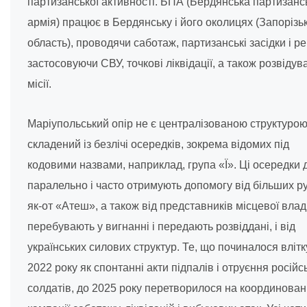
партизанської активності. БПА (Бердянська партизанс
армія) працює в Бердянську і його околицях (Запорізь
область), проводячи саботаж, партизанські засідки і ре
застосовуючи СВУ, точкові ліквідації, а також розвідув
місії.
Маріупольський опір не є централізованою структурою
складений із безлічі осередків, зокрема відомих під
кодовими назвами, наприклад, група «Ї». Ці осередки 
паралельно і часто отримують допомогу від більших ру
як-от «Атеш», а також від представників місцевої влади
перебувають у вигнанні і передають розвіддані, і від
українських силових структур. Те, що починалося влітк
2022 року як спонтанні акти підпалів і отруєння російс
солдатів, до 2025 року перетворилося на координован