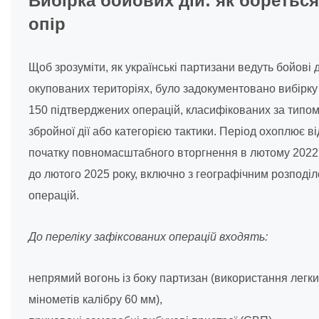
Вибірка бойових дій: як бореться
опір
Щоб зрозуміти, як українські партизани ведуть бойові д
окупованих територіях, було задокументовано вибірку 
150 підтверджених операцій, класифікованих за типо
збройної дії або категорією тактики. Період охоплює ві
початку повномасштабного вторгнення в лютому 2022
до лютого 2025 року, включно з географічним розподі
операцій.
До переліку зафіксованих операцій входять:
непрямий вогонь із боку партизан (використання легк
мінометів калібру 60 мм),