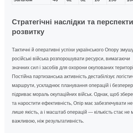
Стратегічні наслідки та перспект
розвитку
Тактичні й оперативні успіхи українського Опору змуш
російські війська розпорошувати ресурси, вимагаючи
значних сил і засобів для охорони окупованих територі
Постійна партизанська активність дестабілізує логісти
маршрути, ускладнює планування операцій і безпере
підриває мораль окупаційних військ. Однак, щоб збере
та наростити ефективність, Опір має забезпечувати не
лише якість, а і масштаб операцій — кількість стає не
важливою, ніж результативність.