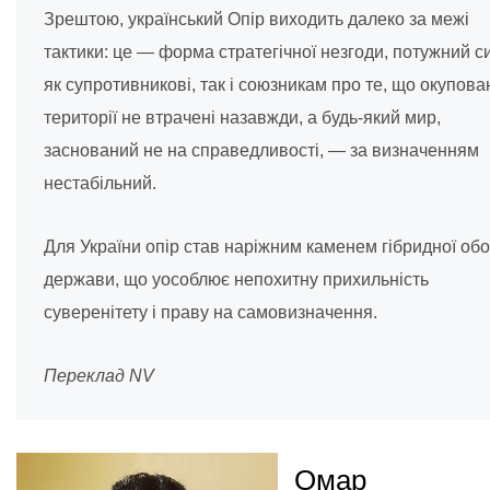
Зрештою, український Опір виходить далеко за межі
тактики: це — форма стратегічної незгоди, потужний с
як супротивникові, так і союзникам про те, що окупова
території не втрачені назавжди, а будь-який мир,
заснований не на справедливості, — за визначенням
нестабільний.
Для України опір став наріжним каменем гібридної об
держави, що уособлює непохитну прихильність
суверенітету і праву на самовизначення.
Переклад NV
Омар