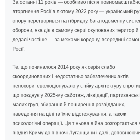
За останні 11 років — особливо після повномасштабн
вторгнення Росії в лютому 2022 року — український ру
опору перетворився на гібридну, багатодоменну систе
оборони, яка діє в самому серці окупованих територій 
дедалі частіше — за межами кордону, всередині самої
Росії.
Те, що починалося 2014 року як серія слабо
скоординованих і недостатньо забезпечених актів
непокори, еволюціонувало у стійку архітектуру спротив
що поєднує у 2025-му саботаж, ліквідації, партизанські 
малих груп, збирання й поширення розвідданих,
наведення на цілі та їхнє відстежування, а також
психологічні операції. Ця тіньова війна розгортається 
півдня Криму до півночі Луганщини і далі, доповнююч