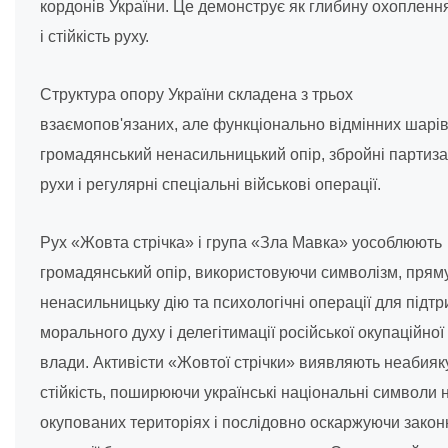
кордонів України. Це демонструє як глибину охоплення
і стійкість руху.
Структура опору України складена з трьох
взаємопов'язаних, але функціонально відмінних шарів
громадянський ненасильницький опір, збройні партиза
рухи і регулярні спеціальні військові операції.
Рух «Жовта стрічка» і група «Зла Мавка» уособлюють
громадянський опір, використовуючи символізм, прям
ненасильницьку дію та психологічні операції для підт
морального духу і делегітимації російської окупаційної
влади. Активісти «Жовтої стрічки» виявляють неабияк
стійкість, поширюючи українські національні символи 
окупованих територіях і послідовно оскаржуючи закон