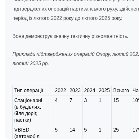
підтверджених операцій партизанського руху, здійснен
період із лютого 2022 року до лютого 2025 року.
Вона демонструє значну тактичну різноманітність.
Приклади підтверджених операцій Опору, лютий 20
лютий 2025 рр.
Тип операції
2022
2023
2024
2025
Всього
Ча
Стаціонарні
4
7
3
1
15
1
(в будівлях,
біля доріг,
пастки)
VBIED
5
14
5
1
25
1
(автомобілі