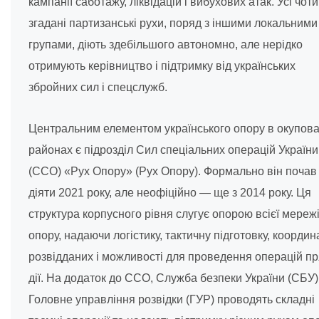
кампанії саботажу, ліквідацій і вибухових атак. Усі чот
згадані партизанські рухи, поряд з іншими локальними
групами, діють здебільшого автономно, але нерідко
отримують керівництво і підтримку від українських
збройних сил і спецслужб.
Центральним елементом українського опору в окупов
районах є підрозділ Сил спеціальних операцій України
(ССО) «Рух Опору» (Рух Опору). Формально він почав
діяти 2021 року, але неофіційно — ще з 2014 року. Ця
структура корпусного рівня слугує опорою всієї мереж
опору, надаючи логістику, тактичну підготовку, координ
розвідданих і можливості для проведення операцій пр
дії. На додаток до ССО, Служба безпеки України (СБУ) 
Головне управління розвідки (ГУР) проводять складні