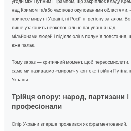
угоди між Путіним і Трампом, що закріплює владу Кре
над Кримом та/або частково окупованими областями,
принесе миру ні Україні, ні Росії, ні регіону загалом. В
лише узаконить неоколоніальне панування над
мільйонами людей і піділлє олії в полум’я повстання, 
вже палає.
Тому зараз — критичний момент, щоб переосмислити,
саме ми називаємо «миром» у контексті війни Путіна 
України.
Трійця опору: народ, партизани і
професіонали
Опір України вперше проявився як фрагментований,