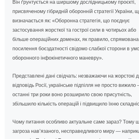
Він ґрунтується на ширшому дослідницькому проєкті,
присвяченому гібридній оборонній стратегії України, 
визначається як: «Оборонна стратегія, що поєднує
застосування жорсткої та гострої сили в чотирьох або
більше операційних доменах, як правило, спрямована
посилення боєздатності свідомо слабкої сторони в ум
оборонного інфокінетичного маневру».
Представлені дані свідчать: незважаючи на жорстокі ді
відповідь Росії, українське підпілля не просто вижило 
останні три роки воно розширило свою присутність,
збільшило кількість операцій і підвищило їхню складніс
Чому питання особливо актуальне саме зараз? Тому 
загроза нав’язаного, несправедливого миру — наприк