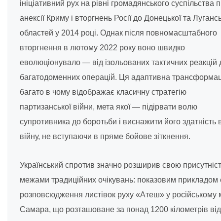
ініціативний рух на рівні громадянського суспільства п
анексії Криму і вторгнень Росії до Донецької та Лугансь
областей у 2014 році. Однак після повномасштабного
вторгнення в лютому 2022 року воно швидко
еволюціонувало — від ізольованих тактичних реакцій 
багатодоменних операцій. Ця адаптивна трансформац
багато в чому відображає класичну стратегію
партизанської війни, мета якої — підірвати волю
супротивника до боротьби і виснажити його здатність 
війну, не вступаючи в пряме бойове зіткнення.
Український спротив значно розширив свою присутніст
межами традиційних очікувань: показовим прикладом 
розповсюдження листівок руху «Атеш» у російському м
Самара, що розташоване за понад 1200 кілометрів від