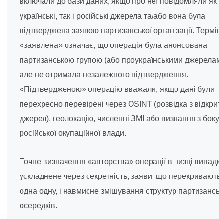
включали до бази даних, якщо про неї повідомляли як
українські, так і російські джерела та/або вона була
підтверджена заявою партизанської організації. Термі
«заявлена» означає, що операція була анонсована
партизанською групою (або проукраїнськими джерелам
але не отримала незалежного підтвердження.
«Підтвердженою» операцію вважали, якщо дані були
перехресно перевірені через OSINT (розвідка з відкри
джерел), геолокацію, численні ЗМІ або визнання з боку
російської окупаційної влади.
Точне визначення «авторства» операції в низці випадк
ускладнене через секретність, заяви, що перекривают
одна одну, і навмисне змішування структур партизанс
осередків.