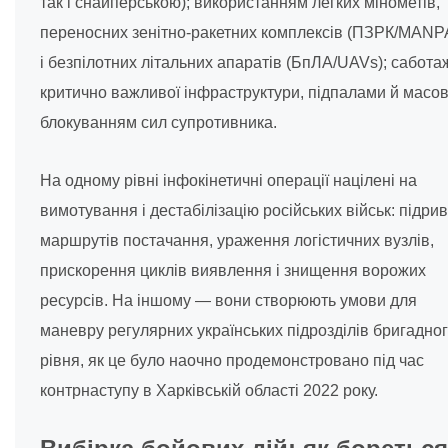
так і снайперською); використанням легких мінометів,
переносних зенітно-ракетних комплексів (ПЗРК/MAN
і безпілотних літальних апаратів (БпЛА/UAVs); сабот
критично важливої інфраструктури, підпалами й масо
блокуванням сил супротивника.
На одному рівні інфокінетичні операції націлені на
вимотування і дестабілізацію російських військ: підрив
маршрутів постачання, ураження логістичних вузлів,
прискорення циклів виявлення і знищення ворожих
ресурсів. На іншому — вони створюють умови для
маневру регулярних українських підрозділів бригадно
рівня, як це було наочно продемонстровано під час
контрнаступу в Харківській області 2022 року.