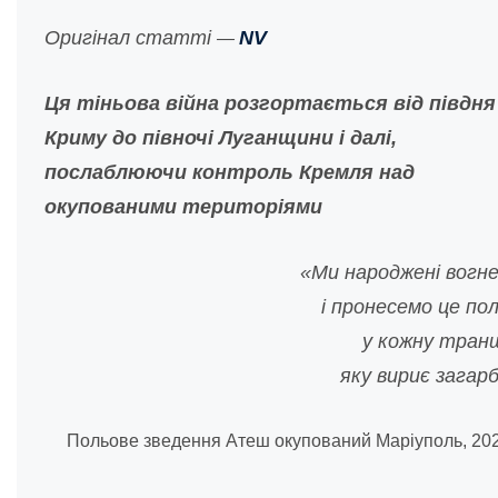
Оригінал статті
NV
—
Ця тіньова війна розгортається від півдня
Криму до півночі Луганщини і далі,
послаблюючи контроль Кремля над
окупованими територіями
«Ми народжені вогн
і пронесемо це по
у кожну тран
яку вириє загар
Польове зведення Атеш окупований Маріуполь, 202