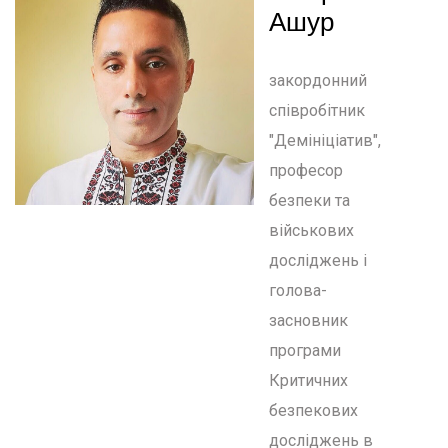
Ашур
закордонний
співробітник
"Демініціатив",
професор
безпеки та
військових
досліджень і
голова-
засновник
програми
Критичних
безпекових
досліджень в