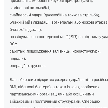
приховані саморобні вибухові пристрої (СВП),
заміновані автомобілі,
снайперські удари (далекобійна точкова стрільба),
ближній бій і ліквідації (вогнепальні або ножові атаки з
близької відстані),
розвідувально-спостережні місії (ISR) на підтримку уд
ЗСУ,
саботаж (пошкодження залізниць, інфраструктури,
підпали),
операції з отруєння.
Дані збирали з відкритих джерел (українські та російськ
ЗМІ, військові блогери), а також із заяв, зроблених
партизанськими організаціями або офіційними
військовими і політичними структурами. Операцію