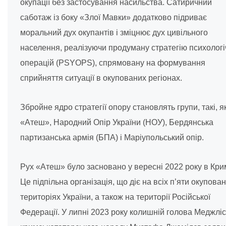
окупації без застосування насильства. Сатиричний
саботаж із боку «Злої Мавки» додатково підриває
моральний дух окупантів і зміцнює дух цивільного
населення, реалізуючи продуману стратегію психологі
операцій (PSYOPS), спрямовану на формування
сприйняття ситуації в окупованих регіонах.
Збройне ядро стратегії опору становлять групи, такі, я
«Атеш», Народний Опір України (НОУ), Бердянська
партизанська армія (БПА) і Маріупольський опір.
Рух «Атеш» було засновано у вересні 2022 року в Кри
Це підпільна організація, що діє на всіх п’яти окупова
територіях України, а також на території Російської
Федерації. У липні 2023 року колишній голова Меджлі