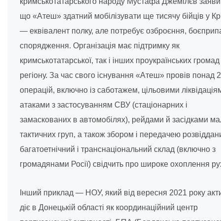
кримськотатарського народу Мустафа Джемілєв заяви
що «Атеш» здатний мобілізувати ще тисячу бійців у К
— еквівалент полку, але потребує озброєння, боєприпа
спорядження. Організація має підтримку як
кримськотатарської, так і інших проукраїнських громад
регіону. За час свого існування «Атеш» провів понад 
операцій, включно із саботажем, цільовими ліквідація
атаками з застосуванням СВУ (стаціонарних і
замаскованих в автомобілях), рейдами й засідками ма
тактичних груп, а також збором і передачею розвідданих
багатоетнічний і транснаціональний склад (включно з
громадянами Росії) свідчить про широке охоплення ру
Інший приклад — НОУ, який від вересня 2021 року акт
діє в Донецькій області як координаційний центр