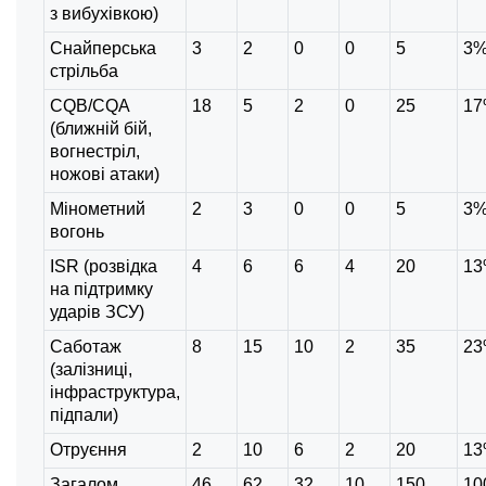
з вибухівкою)
Снайперська
3
2
0
0
5
3
стрільба
CQB/CQA
18
5
2
0
25
1
(ближній бій,
вогнестріл,
ножові атаки)
Мінометний
2
3
0
0
5
3
вогонь
ISR (розвідка
4
6
6
4
20
1
на підтримку
ударів ЗСУ)
Саботаж
8
15
10
2
35
2
(залізниці,
інфраструктура,
підпали)
Отруєння
2
10
6
2
20
1
Загалом
46
62
32
10
150
10