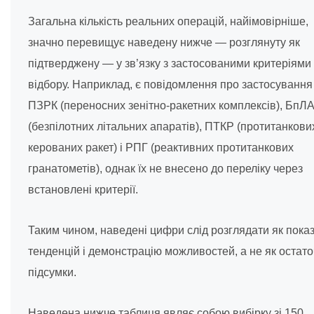
Загальна кількість реальних операцій, найімовірніше,
значно перевищує наведену нижче — розглянуту як
підтверджену — у зв’язку з застосованими критеріями
відбору. Наприклад, є повідомлення про застосування
ПЗРК (переносних зенітно-ракетних комплексів), БпЛ
(безпілотних літальних апаратів), ПТКР (протитанкови
керованих ракет) і РПГ (реактивних протитанкових
гранатометів), однак їх не внесено до переліку через
встановлені критерії.
Таким чином, наведені цифри слід розглядати як пока
тенденцій і демонстрацію можливостей, а не як остато
підсумки.
Наведена нижче таблиця являє собою вибірку зі 150