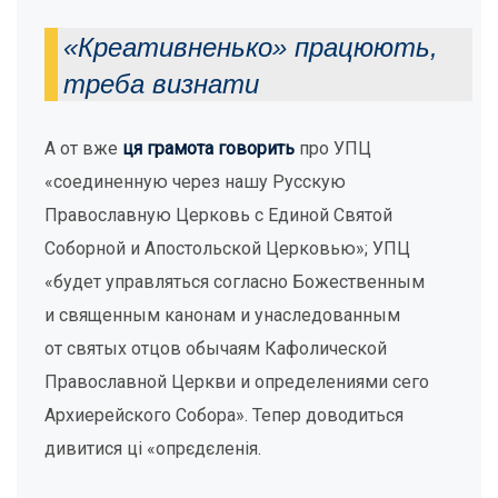
«Креативненько» працюють,
треба визнати
А от вже
ця грамота говорить
про УПЦ
«соединенную через нашу Русскую
Православную Церковь с Единой Святой
Соборной и Апостольской Церковью»; УПЦ
«будет управляться согласно Божественным
и священным канонам и унаследованным
от святых отцов обычаям Кафолической
Православной Церкви и определениями сего
Архиерейского Собора». Тепер доводиться
дивитися ці «опрєдєленія.