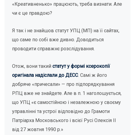
«Креативненько» працюють, треба визнати. Але
чи є це правдою?
Я так і не знайшов статут УПЦ (МП) на її сайтах,
що саме по собі вже дивно. Доводиться
проводити справжнє розслідування.
Отож, вони такий
статут у формі ксерокопії
оригінала надіслали до ДЕСС
. Самі ж його
добряче «причесали» — про підпорядкування
РПЦ вже не знайдете. Але в п. 1 наголошується,
що УПЦ «є самостійною і незалежною у своєму
управлінні та устрої відповідно до Грамоти
Патріарха Московського і всієї Русі Олексія II
від 27 жовтня 1990 р.»