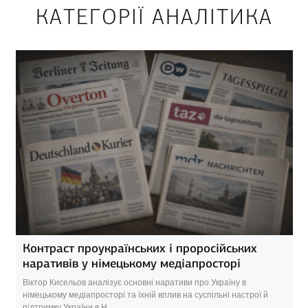
КАТЕГОРІЇ АНАЛІТИКА
Контраст проукраїнських і проросійських
наративів у німецькому медіапросторі
Віктор Кисельов аналізує основні наративи про Україну в
німецькому медіапросторі та їхній вплив на суспільні настрої й
підтримку України в Н...