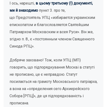
І ось, нарешті,
в цьому третьому (!) документі,
ми й знаходимо
пункт 3. про те,
що Предстоятель УПЦ «избирается украинским
епископатом и благословляется Святейшим
Патриархом Московским и всея Руси». Він же,
згідно п. 8., є «постоянным членом Священного
Синода РПЦ».
Добряче заховано! Тож, коли УПЦ (МП)
говорить, що підпорядкування Москві в статуті
не прописано, це є неправдою. Статут
посилається на грамоту Московського патріарха,
а вона на «определения сего Архиерейского
Собора [РПЦ]», де ця підпорядкованість і
прописана.