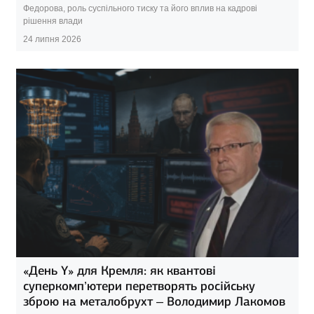
Федорова, роль суспільного тиску та його вплив на кадрові
рішення влади
24 липня 2026
«День Y» для Кремля: як квантові
суперкомп’ютери перетворять російську
зброю на металобрухт – Володимир Лакомов