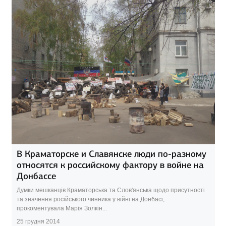
В Краматорске и Славянске люди по-разному
относятся к российскому фактору в войне на
Донбассе
Думки мешканців Краматорська та Слов'янська щодо присутності
та значення російського чинника у війні на Донбасі,
прокоментувала Марія Золкін...
25 грудня 2014