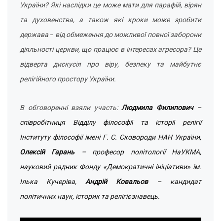
України? Які наслідки це може мати для парафій, вірян
та духовенства, а також які кроки може зробити
держава
від обмеження до можливої повної заборони
–
діяльності церкви, що працює в інтересах агресора? Це
відверта дискусія про віру, безпеку та майбутнє
релігійного простору України.
В обговоренні взяли участь
:
Людмила Филипович
–
співробітниця Відділу філософії та історії релігії
Інституту філософії імені Г. С. Сковороди НАН України,
Олексій Гарань
– професор політології НаУКМА,
науковий радник Фонду «Демократичні ініціативи» ім.
Ілька Кучеріва,
Андрій Ковальов
– кандидат
політичних наук, історик та релігієзнавець.