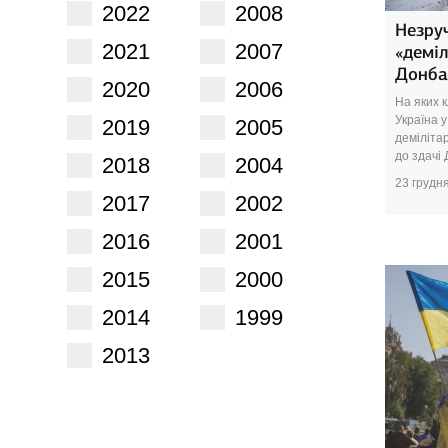
2022
2008
Незру
2021
2007
«деміл
Донба
2020
2006
На яких 
Україна у
2019
2005
деміліта
до здачі Д
2018
2004
23 грудн
2017
2002
2016
2001
2015
2000
2014
1999
2013