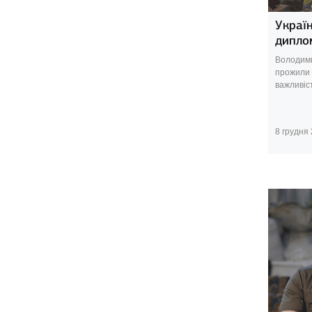
Україн
дипло
Володимир
прожили 
важливіст
8 грудня