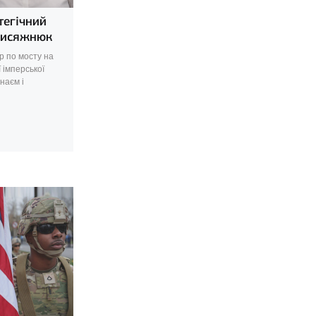
тегічний
рисяжнюк
 по мосту на
 імперської
наєм і