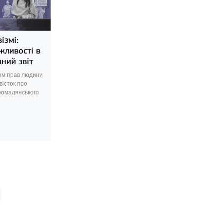
ізмі:
жливості в
ний звіт
ром прав людини
істок про
ромадянського