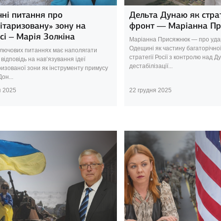
чні питання про
Дельта Дунаю як стра
ітаризовану» зону на
фронт — Маріанна П
сі – Марія Золкіна
Маріанна Присяжнюк — про удар
Одещині як частину багаторічної
ключових питаннях має наполягати
стратегії Росії з контролю над Ду
 відповідь на нав’язування ідеї
дестабілізації...
ризованої зони як інструменту примусу
он...
я 2025
22 грудня 2025