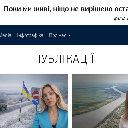
Поки ми живі, ніщо не вирішено ост
Ірина
Медіа
Інфографіка
Про нас
ПУБЛІКАЦІЇ