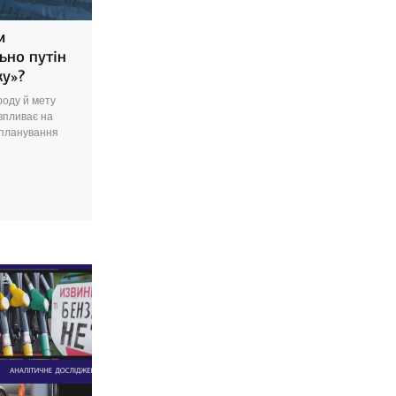
м
ьно путін
ку»?
роду й мету
впливає на
 планування