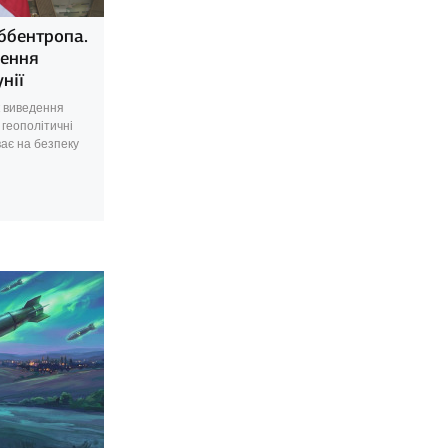
ббентропа.
дення
нії
к виведення
 геополітичні
ває на безпеку