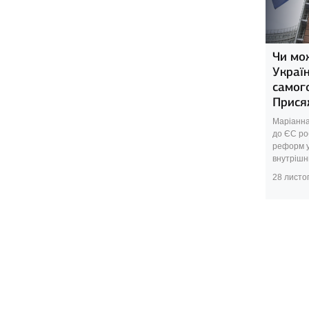
Чи мо
Украї
самог
Прися
Маріанна
до ЄС ро
реформ у
внутрішнь
28 листо