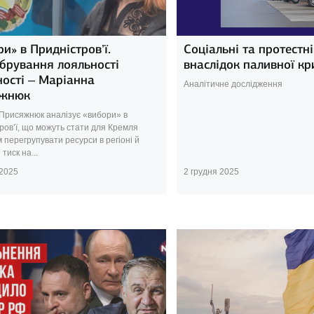
и» в Придністров’ї.
Соціальні та протестн
ібрування лояльності
внаслідок паливної кр
ності – Маріанна
Аналітичне дослідження
жнюк
Присяжнюк аналізує «вибори» в
ров’ї, що можуть стати для Кремля
 перегрупувати ресурси в регіоні й
тиск на...
 2025
2 грудня 2025