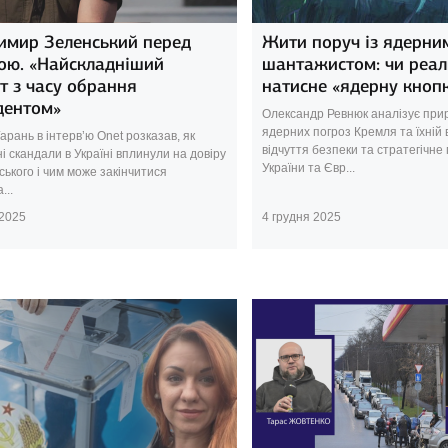
имир Зеленський перед
Жити поруч із ядерни
ою. «Найскладніший
шантажистом: чи реал
т з часу обрання
натисне «ядерну кноп
дентом»
Олександр Ревнюк аналізує при
ядерних погроз Кремля та їхній 
арань в інтерв’ю Onet розказав, як
відчуття безпеки та стратегічне
і скандали в Україні вплинули на довіру
України та Євр...
ського і чим може закінчитися
...
 2025
4 грудня 2025