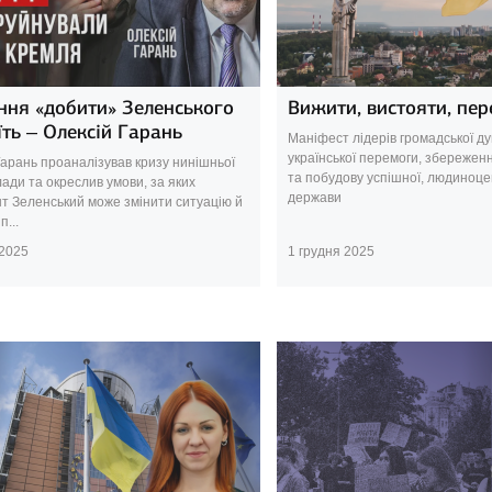
ння «добити» Зеленського
Вижити, вистояти, пер
їть – Олексій Гарань
Маніфест лідерів громадської д
української перемоги, збережен
Гарань проаналізував кризу нинішньої
та побудову успішної, людиноце
ади та окреслив умови, за яких
держави
т Зеленський може змінити ситуацію й
п...
 2025
1 грудня 2025