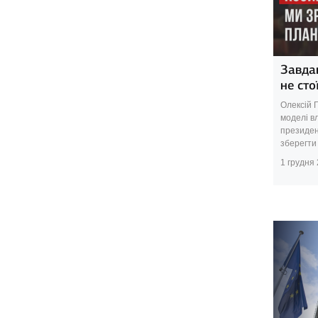
Завда
не сто
Олексій 
моделі вл
президен
зберегти 
1 грудня