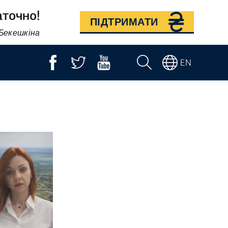
аточно!
ПІДТРИМАТИ
 Бекешкіна
EN