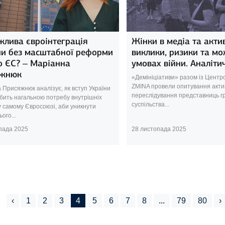
жлива євроінтеграція
Жінки в медіа та актив
ни без масштабної реформи
виклики, ризики та мо
о ЄС? – Маріанна
умовах війни. Аналітич
жнюк
«Демініціативи» разом із Цент
ZMINA провели опитування актив
 Присяжнюк аналізує, як вступ України
переслідування представниць г
бить нагальною потребу внутрішніх
суспільства...
 самому Євросоюзі, аби уникнути
ого...
пада 2025
28 листопада 2025
‹
1
2
3
4
5
6
7
8
...
79
80
›