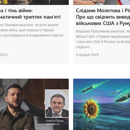
а і тінь війни:
Слідами Молотова і Рі
матичний триптих пам’яті
Про що свідчить виве
військових США з Руму
 Лакомов аналізує, як різні країни
свою війну, щоб показати Україні
Маріана Присяжнюк аналізує, я
ь проговореної й усвідомленої пам’яті
військ США з Румунії відображає
торги між США й Росією та впли
східного...
 2025
5 грудня 2025