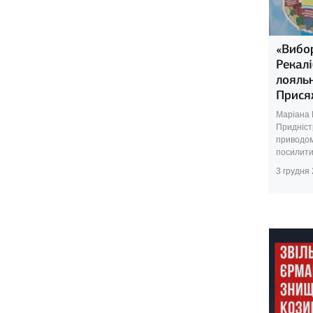
«Вибор
Рекал
лояль
Прися
Маріана 
Придніст
приводом
посилити 
3 грудня