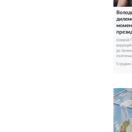
Волод
дилем
момен
прези
Олексій Г
корупційн
до Зелен
політична
5 грудня