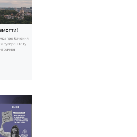
емогти!
умки про бачення
ня суверенітету
нтричної