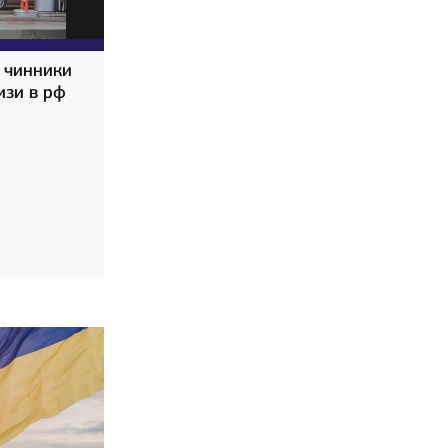
і чинники
изи в рф