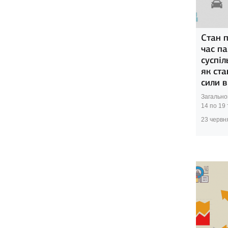
Стан 
час па
суспіл
як ста
сили в
Загально
14 по 19 
23 червн