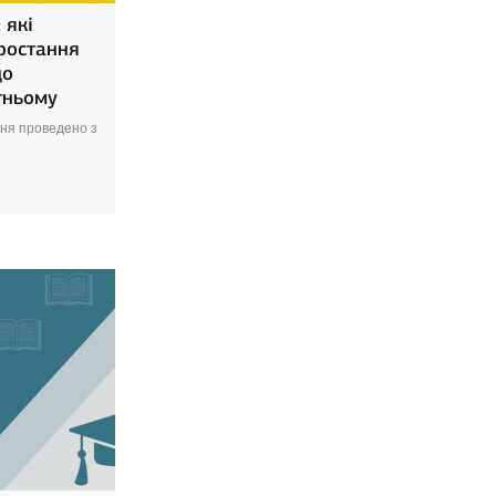
 які
зростання
що
тньому
ня проведено з