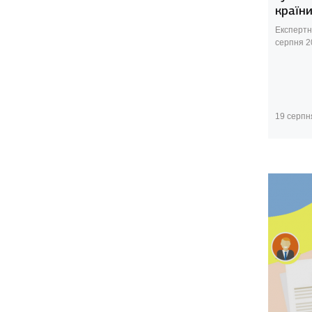
країни
Експертн
серпня 2
19 серпн