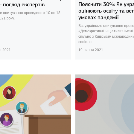
Пояснити 30%: Як укра
: погляд експертів
оцінюють освіту та вст
е опитування проведено з 10 по 18
умовах пандемії
021 року.
Всеукраїнське опитування пров
«Демократичні ініціативи» імені 
спільно з Київським міжнародни
соціолог...
я 2021
19 липня 2021