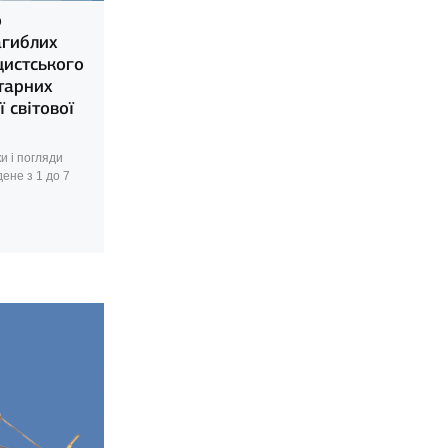
о
агиблих
цистського
тарних
 світової
и і погляди
ене з 1 до 7