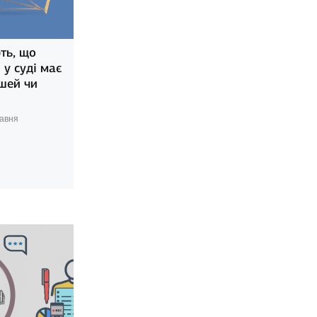
ть, що
 у суді має
ошей чи
авня