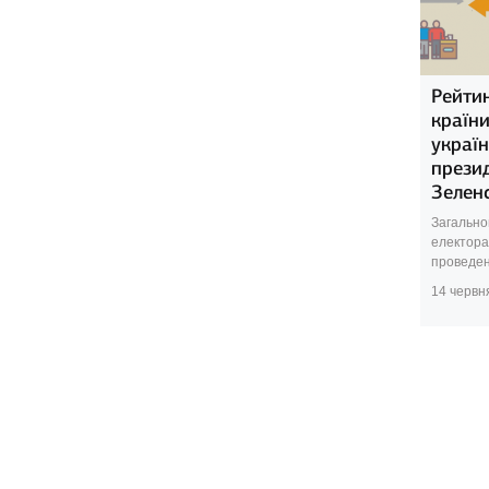
Рейтин
країн
україн
прези
Зелен
Загально
електора
проведен
14 червн