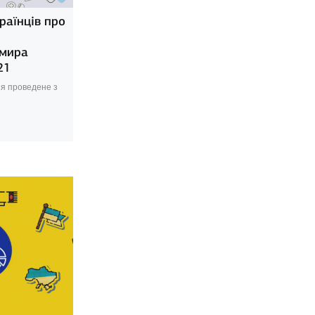
раїнців про
имира
21
я проведене з