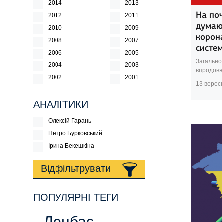
2014
2013
На поч
2012
2011
думаю
2010
2009
корона
2008
2007
систе
2006
2005
Загально
2004
2003
впродовж
2002
2001
13 верес
АНАЛІТИКИ
Олексій Гарань
Петро Бурковський
Ірина Бекешкіна
Відфільтрувати
ПОПУЛЯРНІ ТЕГИ
Донбас