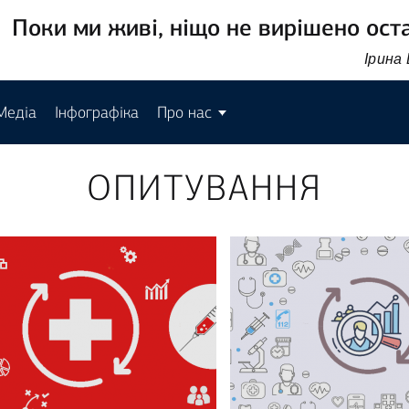
Поки ми живі, ніщо не вирішено ост
Ірина
Медіа
Інфографіка
Про нас
ОПИТУВАННЯ