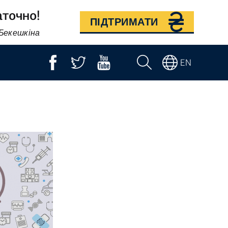
аточно!
ПІДТРИМАТИ
 Бекешкіна
EN