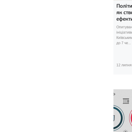
Політи
як ст
ефект
Опитуван
ініціатив
Київським
до 7 че...
12 липня