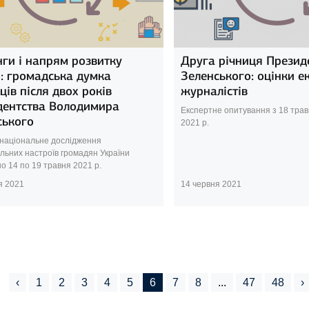
ги і напрям розвитку
Друга річниця Презид
и: громадська думка
Зеленського: оцінки ек
ців після двох років
журналістів
дентства Володимира
Експертне опитування з 18 трав
ського
2021 р.
національне дослідження
льних настроїв громадян України
о 14 по 19 травня 2021 р.
я 2021
14 червня 2021
‹
1
2
3
4
5
6
7
8
...
47
48
›