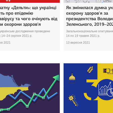
атку «Дельти»: що українці
Як змінилася думка ук
ть про епідемію
охорону здоров’я за
вірусу та чого очікують від
президентства Волод
ми охорони здоров’я
Зеленського, 2019–20
українське дослідження проведене
Загальнонаціональне опитуванн
 14–24 серпня 2021 р.
14 по 19 травня 2021 р.
ня 2021
13 вересня 2021