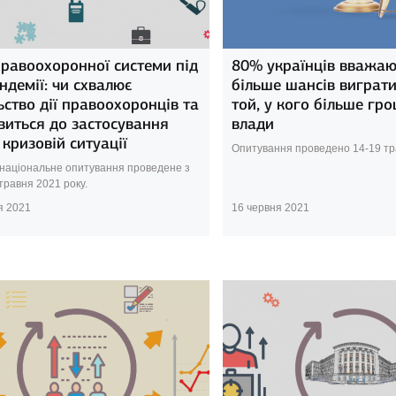
правоохоронної системи під
80% українців вважаю
ндемії: чи схвалює
більше шансів виграти
ьство дії правоохоронців та
той, у кого більше гр
виться до застосування
влади
 кризовій ситуації
Опитування проведено 14-19 тр
національне опитування проведене з
травня 2021 року.
я 2021
16 червня 2021