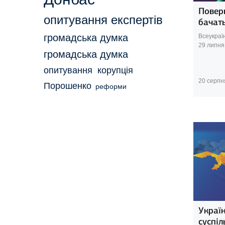
Повер
опитування експертів
бачать
громадська думка
Всеукраї
29 липня
громадська думка
опитування
корупція
20 серпн
Порошенко
реформи
Україн
суспіл