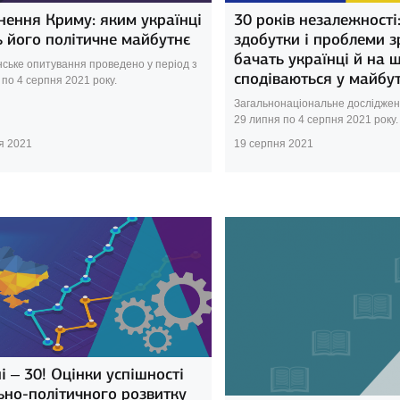
нення Криму: яким українці
30 років незалежності:
 його політичне майбутнє
здобутки і проблеми 
бачать українці й на 
нське опитування проведено у період з
сподіваються у майбу
 по 4 серпня 2021 року.
Загальнонаціональне досліджен
29 липня по 4 серпня 2021 року.
я 2021
19 серпня 2021
і – 30! Оцінки успішності
ьно-політичного розвитку