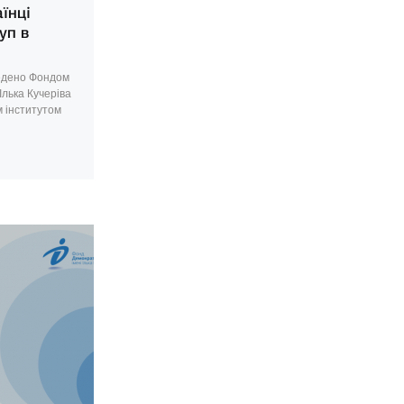
їнці
уп в
едено Фондом
Ілька Кучеріва
м інститутом