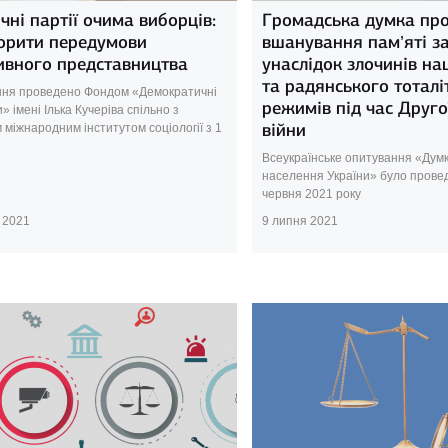
чні партії очима виборців:
Громадська думка пр
ворити передумови
вшанування пам’яті з
ивного представництва
унаслідок злочинів на
та радянського тоталі
ня проведено Фондом «Демократичні
режимів під час Другої
и» імені Ілька Кучеріва спільно з
війни
 міжнародним інститутом соціології з 1
Всеукраїнське опитування «Думк
населення України» було провед
червня 2021 року
 2021
9 липня 2021