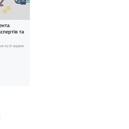
ента
спертів та
ня по 8 червня