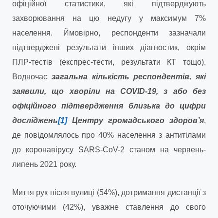
офіційної статистики, які підтверджують
захворювання на цю недугу у максимум 7%
населення. Ймовірно, респонденти зазначали
підтверджені результати інших діагностик, окрім
ПЛР-тестів (експрес-тести, результати КТ тощо).
Водночас
загальна кількість респондентів, які
заявили, що хворіли на COVID-19, з або без
офіційного підтвердження близька до цифри
досліджень
[1]
Центру громадського здоров’я
,
де повідомлялось про 40% населення з антитілами
до коронавірусу SARS-CoV-2 станом на червень-
липень 2021 року.
Миття рук після вулиці (54%), дотримання дистанції з
оточуючими (42%), уважне ставлення до свого