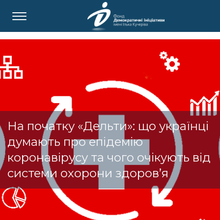
На початку «Дельти»: що українці
думають про епідемію
коронавірусу та чого очікують від
системи охорони здоров’я