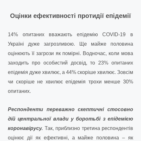
Оцінки ефективності протидії епідемії
14% опитаних вважають епідемію COVID-19 в
Україні дуже загрозливою. Ще майже половина
оцінюють її загрози як помірні. Водночас, коли мова
заходить про особистий досвід, то 23% опитаних
епідемія дуже хвилює, а 44% скоріше хвилює. Зовсім
чи скоріше не хвилює епідемія трохи менше 30%
опитаних.
Респонденти переважно скептичні стосовно
дій центральної влади у боротьбі з епідемією
коронавірусу.
Так, приблизно третина респондентів
оцінює дії як ефективні, а майже половина – як