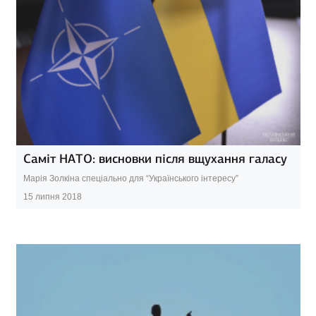
Саміт НАТО: висновки після вщухання галасу
Марія Золкіна спеціально для “Українського інтересу”
15 липня 2018