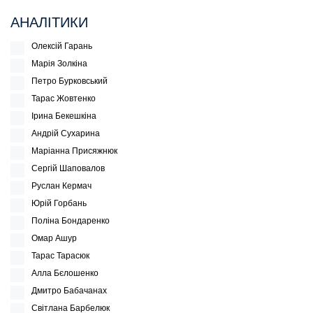
АНАЛІТИКИ
Олексій Гарань
Марія Золкіна
Петро Бурковський
Тарас Жовтенко
Ірина Бекешкіна
Андрій Сухарина
Маріанна Присяжнюк
Сергій Шаповалов
Руслан Кермач
Юрій Горбань
Поліна Бондаренко
Омар Ашур
Тарас Тарасюк
Алла Бєлошенко
Дмитро Бабачанах
Світлана Барбелюк