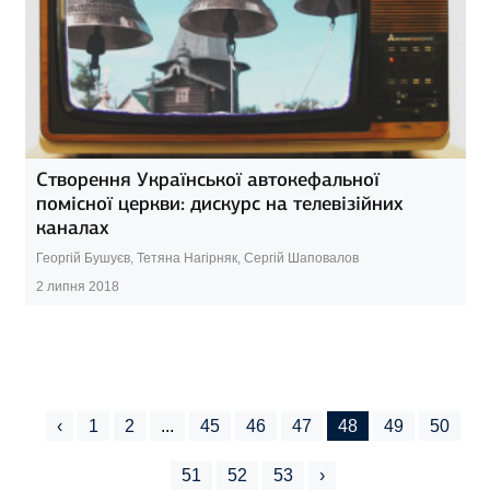
Створення Української автокефальної
помісної церкви: дискурс на телевізійних
каналах
Георгій Бушуєв, Тетяна Нагірняк, Сергій Шаповалов
2 липня 2018
‹
1
2
...
45
46
47
48
49
50
51
52
53
›