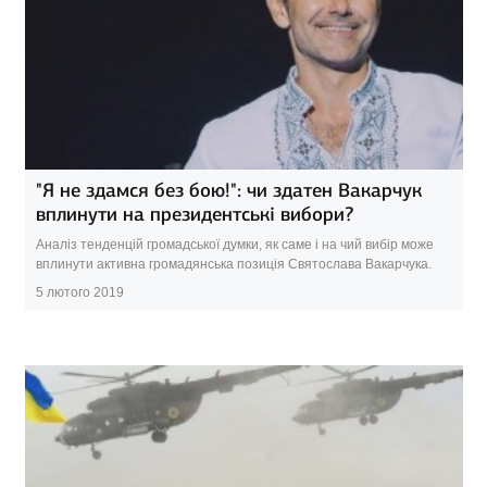
"Я не здамся без бою!": чи здатен Вакарчук
вплинути на президентські вибори?
Аналіз тенденцій громадської думки, як саме і на чий вибір може
вплинути активна громадянська позиція Святослава Вакарчука.
5 лютого 2019