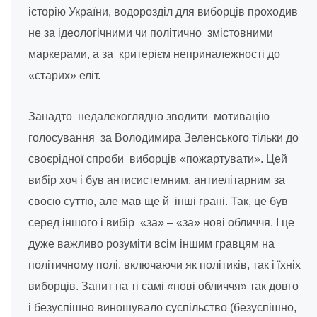
історію України, водорозділ для виборців проходив
не за ідеологічними чи політично змістовними
маркерами, а за критерієм неприналежності до
«старих» еліт.
Занадто недалекоглядно зводити мотивацію
голосування за Володимира Зеленського тільки до
своєрідної спроби виборців «пожартувати». Цей
вибір хоч і був антисистемним, антиелітарним за
своєю суттю, але мав ще й інші грані. Так, це був
серед іншого і вибір «за» – «за» нові обличчя. І це
дуже важливо розуміти всім іншим гравцям на
політичному полі, включаючи як політиків, так і їхніх
виборців. Запит на ті самі «нові обличчя» так довго
і безуспішно виношувало суспільство (безуспішно,