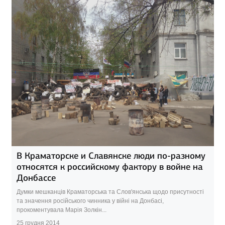
В Краматорске и Славянске люди по-разному
относятся к российскому фактору в войне на
Донбассе
Думки мешканців Краматорська та Слов'янська щодо присутності
та значення російського чинника у війні на Донбасі,
прокоментувала Марія Золкін...
25 грудня 2014