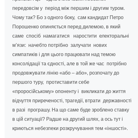
передовсім у період між першим і другим туром.
Чому так? Бо з одного боку, сам кандидат Петро
Порошенко опиняється перед дилемою, в який
саме спосіб намагатися наростити електоральні
м’язи: начебто потрібно залучати нових
симпатиків і для цього працювати над темою
консолідації та єдності, але в той же час потрібно
продовжувати лінію «або – або», розпочату до
першого туру, протиставити себе
«проросійському» опоненту і викликати до життя
відчуття приреченості, трагедії, втрати державності
в разі програшу. На що саме буде зроблено ставку
в цій ситуації? Радше на другий шлях, а ось тут і
криються небезпеки розкручування тем «іншості».