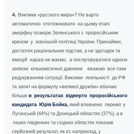
4.
Виклики «русского мира»? Не варто
автоматично ототожнювати на цьому етапі
аморфну позицію Зеленського з проросійським
креном у зовнішній політиці України. Принаймні,
достатніх раціональних підстав, а не здогадок та
емоцій наразі не маємо, а послуговуватися однією
заявою кількамісячної давнини вважаю все-таки
редукуванням ситуації. Виклики лояльності до РФ
та запит на формулу «великої дружби» вбачаю
більше
в результатах відверто проросійського
кандидата Юрія Бойка,
який впевнено переміг у
Луганській (44%) та Донецькій областях (37%), а в
інших південних та східних областях показав
серйозний результат, як от, наприклад, у