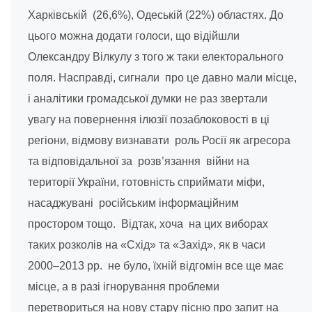
Харківській (26,6%), Одеській (22%) областях. До
цього можна додати голоси, що відійшли
Олександру Вілкулу з того ж таки електорального
поля. Насправді, сигнали про це давно мали місце,
і аналітики громадської думки не раз звертали
увагу на повернення ілюзії позаблоковості в ці
регіони, відмову визнавати роль Росії як агресора
та відповідальної за розв’язання війни на
території України, готовність сприймати міфи,
насаджувані російським інформаційним
простором тощо. Відтак, хоча на цих виборах
таких розколів на «Схід» та «Захід», як в часи
2000–2013 рр. не було, їхній відгомін все ще має
місце, а в разі ігнорування проблеми
перетвориться на нову стару пісню про запит на