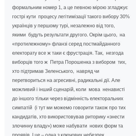
формальним номер 1, а це певною мірою згладжує
гострі кути процесу легітимізації такого вибору 30%
українців у першому турі, незалежно від того,
якими будуть результати другого. Окрім цього, на
«протилежному» фланзі серед постмайданного
електорату все ж таки є фрустрація. Так, незгода
виборців того ж Петра Порошенка з вибором тих,
хто підтримав Зеленського, навряд чи
перетвориться на агресивні, радикальні дії. Але
можливий і інший сценарій, коли мова ненависті
до іншого тільки через відмінність електоральних
симпатій (і тут ми можемо говорити також про тих
кандидатів, хто використовував риторику «знести
злочинну владу») може набувати нових форм та
проявів. І це – одна з ключових небезпек