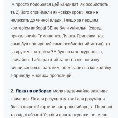
їм просто подобався цей кандидат як особистість
та 2) його сприймали як «свіжу кров», яка не
належить до чинної влади. І якщо за першим
критерієм виборці ЗЕ не були унікальні (серед
прихильників Тимошенко, Ляшка, Гриценка так
само був поширений саме особистісний мотив), то
за другим критерієм ЗЕ був поза конкуренцією,
звичайно. І абстрактний запит на цю новизну
виявився більш вагомим, аніж запит на конкретику
з-приводу «нових» пропозицій.
2
.
Явка на виборах
мала надзвичайно важливе
значення. Як для результату, так і для розуміння
більш широкої картини настроїв виборців. Південні
та східні області України проголосували не менш