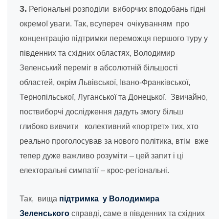
3.
Регіональні розподіли виборчих вподобань гідні
окремої уваги. Так, всупереч очікуванням про
концентрацію підтримки переможця першого туру у
південних та східних областях, Володимир
Зеленський переміг в абсолютній більшості
областей, окрім Львівської, Івано-Франківської,
Тернопільської, Луганської та Донецької. Звичайно,
поствиборчі дослідження дадуть змогу більш
глибоко вивчити колективний «портрет» тих, хто
реально проголосував за нового політика, втім вже
тепер дуже важливо розуміти – цей запит і ці
електоральні симпатії – крос-регіональні.
Так, вища
підтримка у Володимира
Зеленського
справді, саме в південних та східних