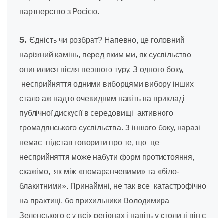
партнерство з Росією.
5.
Єдність чи розбрат? Напевно, це головний
наріжний камінь, перед яким ми, як суспільство
опинилися після першого туру. З одного боку,
несприйняття одними виборцями вибору інших
стало аж надто очевидним навіть на прикладі
публічної дискусії в середовищі активного
громадянського суспільства. З іншого боку, наразі
немає підстав говорити про те, що це
несприйняття може набути форм протистояння,
скажімо, як між «помаранчевими» та «біло-
блакитними». Принаймні, не так все катастрофічно
на практиці, бо прихильники Володимира
Зеленського є у всіх регіонах і навіть у столиці він є