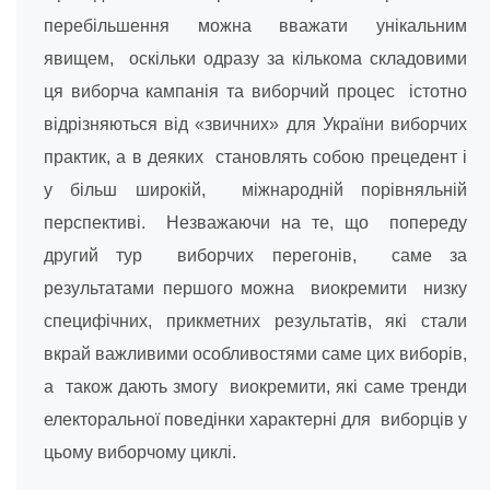
перебільшення можна вважати унікальним
явищем, оскільки одразу за кількома складовими
ця виборча кампанія та виборчий процес істотно
відрізняються від «звичних» для України виборчих
практик, а в деяких становлять собою прецедент і
у більш широкій, міжнародній порівняльній
перспективі. Незважаючи на те, що попереду
другий тур виборчих перегонів, саме за
результатами першого можна виокремити низку
специфічних, прикметних результатів, які стали
вкрай важливими особливостями саме цих виборів,
а також дають змогу виокремити, які саме тренди
електоральної поведінки характерні для виборців у
цьому виборчому циклі.