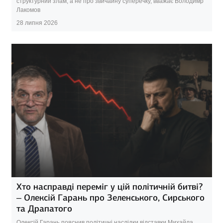
структурний злам, а не про звичайну суперечку, вважає Володимр
Лакомов
28 липня 2026
Хто насправді переміг у цій політичній битві?
– Олексій Гарань про Зеленського, Сирського
та Драпатого
Олексій Гарань пояснив політичні наслідки відставки Михайла