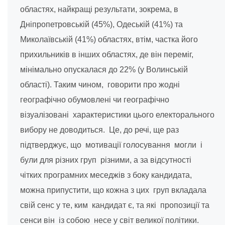
областях, найкращі результати, зокрема, в
Дніпропетровській (45%), Одеській (41%) та
Миколаївській (41%) областях, втім, частка його
прихильників в інших областях, де він переміг,
мінімально опускалася до 22% (у Волинській
області). Таким чином, говорити про жодні
географічно обумовлені чи географічно
візуалізовані характеристики цього електорального
вибору не доводиться. Це, до речі, ще раз
підтверджує, що мотивації голосування могли і
були для різних груп різними, а за відсутності
чітких програмних меседжів з боку кандидата,
можна припустити, що кожна з цих груп вкладала
свій сенс у те, ким кандидат є, та які пропозиції та
сенси він із собою несе у світ великої політики.