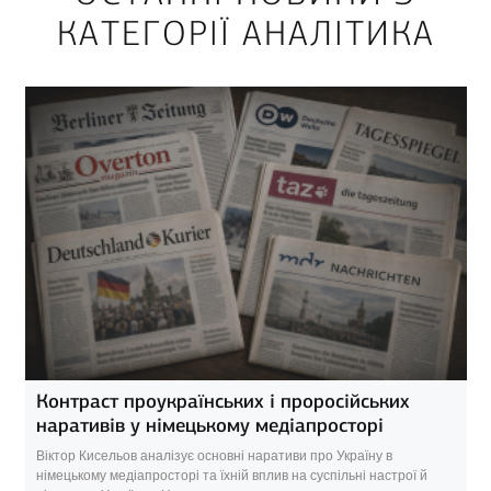
КАТЕГОРІЇ АНАЛІТИКА
Контраст проукраїнських і проросійських
наративів у німецькому медіапросторі
Віктор Кисельов аналізує основні наративи про Україну в
німецькому медіапросторі та їхній вплив на суспільні настрої й