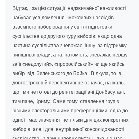
Відтак, за цієї ситуації надзвичайної важливості
набуває усвідомлення можливих наслідків
взаємного поборювання у світлі підготовки
суспільства до другого туру виборів: якщо одна
частина суспільства зневажає іншу за підтримку
нинішньої влади, а та, натомість, зневажає першу
за її «недолугий», «проросійський» чи ще якийсь
вибір від Зеленського до Бойка і Вілкула, то в
довгостроковій перспективі це означає, на жаль,
що ми не готові до реінтеграції ані Донбасу, ані,
тим паче, Криму. Саме тому ставлення груп з
різними електоральними преференціями одна до
одної має значення не тільки для цих конкретних
виборів, але і для внутрішньої консолідованості
суспільства з принципових питань, яка не має