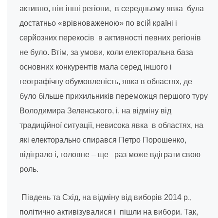
активно, ніж інші регіони, в середньому явка була
достатньо «врівноваженою» по всій країні і
серйозних перекосів в активності певних регіонів
не було. Втім, за умови, коли електоральна база
основних конкурентів мала серед іншого і
географічну обумовленість, явка в областях, де
було більше прихильників переможця першого туру
Володимира Зеленського, і, на відміну від
традиційної ситуації, невисока явка в областях, на
які електорально спирався Петро Порошенко,
відіграло і, головне – ще раз може вдіграти свою
роль.
Південь та Схід, на відміну від виборів 2014 р.,
політично активізувалися і пішли на вибори. Так,