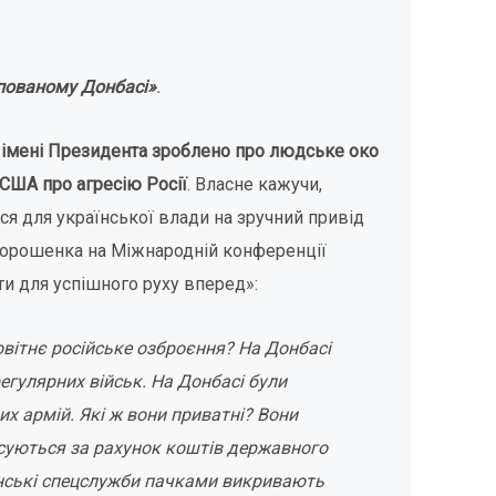
упованому Донбасі»
.
 імені Президента зроблено про людське око
 США про агресію Росії
. Власне кажучи,
я для української влади на зручний привід
орошенка на Міжнародній конференції
ти для успішного руху вперед»:
вітнє російське озброєння? На Донбасі
гулярних військ. На Донбасі були
их армій. Які ж вони приватні? Вони
нсуються за рахунок коштів державного
їнські спецслужби пачками викривають