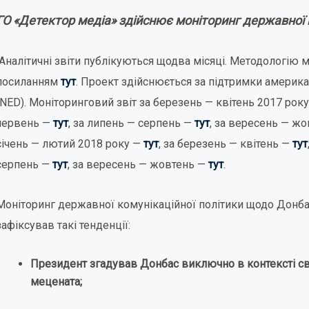
ГО «Детектор медіа» здійснює моніторинг державної 
Аналітичні звіти публікуються щодва місяці. Методологію 
посиланням
тут
. Проект здійснюється за підтримки америк
(NED). Моніторинговий звіт за березень — квітень 2017 ро
червень —
тут
, за липень — серпень —
тут
, за вересень — ж
січень — лютий 2018 року —
тут
, за березень — квітень —
тут
серпень —
тут
, за вересень — жовтень —
тут
.
Моніторинг державної комунікаційної політики щодо Донба
зафіксував такі тенденції:
Президент згадував Донбас виключно в контексті св
мецената;