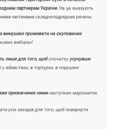
ародним партнерам України
. На це вказують
ізними частинами складнопідрядних речень:
раз вимушені проживати на окупованих
йкових виборах!
ть лише для того, щоб
спочатку
усунувши
 у вб
ивствах, в тортурах, в порушені
вже призначених ними
наступних маріонеток.
ти усіх заходів для того, щоб повернути