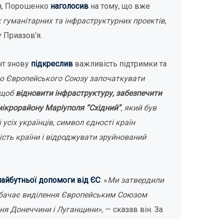
ня, Порошенко
наголосив
на тому, що вже
к гуманітарних та інфраструктурних проектів,
у Приазов’я.
нт знову
підкреслив
важливість підтримки та
ю Європейського Союзу започаткувати
 щоб
відновити інфраструктуру, забезпечити
мікрорайону Маріуполя “Східний”
, який був
усіх українців, символ єдності країн
ість країни і відроджувати зруйнований
майбутньої допомоги від ЄС
: «
Ми затвердили
дбачає виділення Європейським Союзом
ння Донеччини і Луганщини»,
— сказав він. За