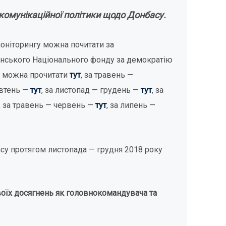
комунікаційної політики щодо Донбасу.
моніторингу можна почитати за
анського Національного фонду за демократію
ку можна прочитати
тут
, за травень —
овтень —
тут
, за листопад — грудень —
тут
, за
, за травень — червень —
тут
, за липень —
су протягом листопада — грудня 2018 року
оїх досягнень як головнокомандувача та