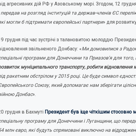
від агресивних дій РФ у Азовському морі. Згодом, 12 груд
«
передав на розгляд інституцій та держав-членів ЄС перелі
які могли б підтримати європейські партнери
» для розвитк
19 грудня під час зустрічі з талановитою молоддю Президе
відновлення звільненого Донбасу: «
Ми домовилися з Радо
спеціальні програми для Донеччини та Приазов’я для того,
розвиток муніципального транспорту, робити відновлення 
під ракетним обстрілом у 2015 році. Це буде символ єдності 
Європейського Союзу, який допомагає нам зберігати цілісн
війною Донбас
».
20 грудня в Бахмуті
Президент був іще чіткішим стосовно 
спеціальну програму для Донеччини і Луганщини, що пере
54 млн євро, які будуть спрямовані виключно на відродже