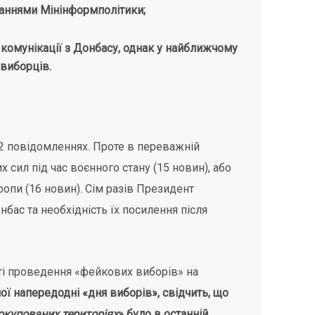
даннями Мінінформполітики;
комунікації з Донбасу, однак у
найближчому
 виборців.
2 повідомленнях. Проте в переважній
 сил під час воєнного стану (15 новин), або
вропи (16 новин). Сім разів Президент
нбас та необхідність їх посилення після
і проведення «фейкових виборів» на
ої напередодні «дня виборів», свідчить, що
 окупованих територіях
» було в останній