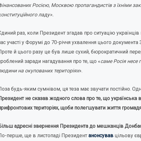
фінансованих Росією, Москвою пропагандистів з їхніми за
конституційного ладу».
Єдиний раз, коли Президент згадав про ситуацію українців 
час участі у Форумі до 70-річчя ухвалення цього документа
Проте й цього разу це був лише сухий, бюрократичний пере
зроблений заради нагадування про те, що «
саме Росія несе 
людини на окупованих територіях
».
Поза будь-яким сумнівом, ця теза має звучати постійно. Од
Президент не сказав жодного слова про те, що українська 
прифронтових територіях, щоби полегшувати життя громадя
Більш адресні звернення Президента до мешканців Донбас
По-перше, ще в листопаді Президент
анонсував
цільову єв