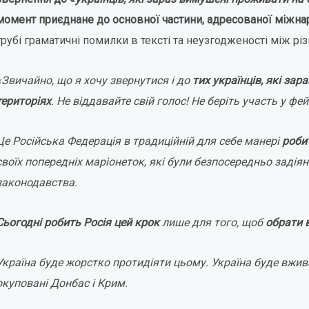
момент приєднане до основної частини, адресованої міжн
грубі граматичні помилки в тексті та неузгодженості між р
«Звичайно, що я хочу звернутися і до
тих українців, які за
територіях
. Не віддавайте свій голос! Не беріть участь у фе
Це Російська Федерація в традиційній для себе манері
роби
своїх попередніх маріонеток, які були безпосередньо задіяні
законодавства.
Сьогодні робить Росія цей крок
лише для того, щоб
обрати 
Україна буде жорстко протидіяти цьому. Україна буде вжива
окуповані Донбас і Крим.