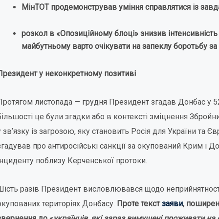
МінТОТ продемонстрував уміння справлятися із зав
розкол в «Опозиційному блоці» знизив інтенсивність 
майбутньому варто очікувати на запеклу боротьбу за
Президент у неконкретно
му позитиві
Протягом листопада — грудня Президент згадав Донбас у 5
більшості це були згадки або в контексті зміцнення Збройних
у зв’язку із загрозою, яку становить Росія для України та Є
згадував про антиросійські санкції за окупований Крим і До
інциденту поблизу Керченської протоки.
Шість разів Президент висловлювався щодо неприйнятност
окупованих територіях Донбасу.
Проте текст
заяви
, поширен
звернення до «
українців, які зараз вимушені проживати на