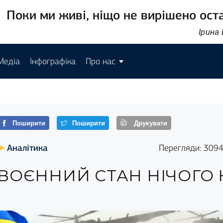
Поки ми живі, ніщо не вирішено ост
Ірина
Медіа
Інфографіка
Про нас
Поширити
Поширити
Друкувати
Аналітика
Перегляди: 309
ВОЄННИЙ СТАН НІЧОГО 