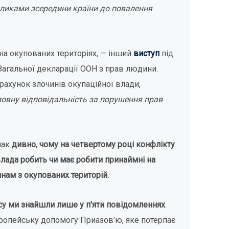
кликами зсередини країни до повалення
на окупованих територіях, — інший
виступ
під
 Загальної декларації ООН з прав людини.
рахунок злочинів окупаційної влади,
повну відповідальність за порушення прав
нак
дивно, чому на четвертому році конфлікту
влада робить чи має робити принаймні на
нам з окупованих територій.
у ми знайшли лише у п'яти повідомленнях
.
ропейську допомогу Приазов’ю, яке потерпає