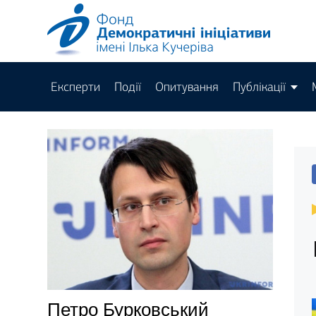
Експерти
Події
Опитування
Публікації
Петро Бурковський