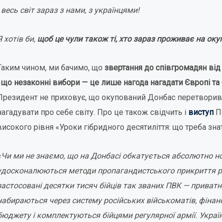
І весь світ зараз з нами, з українцями!
Я хотів би,
щоб це чули також ті, хто зараз проживає на ок
Таким чином, ми бачимо, що
звертання до співгромадян від
і що незаконні вибори — це лише нагода нагадати Європі та
Президент не приховує, що окупований Донбас перетворивс
нагадувати про себе світу. Про це також свідчить і
виступ
П
високого рівня «Уроки гібридного десятиліття: що треба зна
«Чи ми не знаємо, що на Донбасі обкатується абсолютно но
удосконалюються методи пропагандистського прикриття ре
застосовані десятки тисяч бійців так званих ПВК — приватн
набираються через систему російських військоматів, фіна
бюджету і комплектуються бійцями регулярної армії. Укра