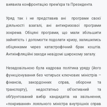
виявила конфронтацію прем’єра та Президента.
Уряд так і не представив ані програми своєї
діяльності взагалі, ані антикризової програми
зокрема. Обіцяні програми, що мали збільшити
зайнятість і допомогти подолати кризу, залишились
обіцянками через катастрофічний брак коштів.
Антиінфляційні заходи невідомі широкому загалу.
Незадовільною була кадрова політика уряду (його
функціонування без чотирьох ключових міністрів –
фінансів, закордонних справ, оборони та
транспорту), недостатньо об’єктивний та
обґрунтований вибір кандидатів на звільнення,
«покривання» лояльного міністра внутрішніх справ