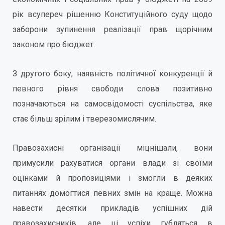
рік всупереч рішенню Конституційного суду щодо
заборони зупинення реалізації прав щорічним
законом про бюджет.
З другого боку, наявність політичної конкуренції й
певного рівня свободи слова позитивно
позначаються на самосвідомості суспільства, яке
стає більш зрілим і тверезомислячим.
Правозахисні організації міцнішали, вони
примусили рахуватися органи влади зі своїми
оцінками й пропозиціями і змогли в деяких
питаннях домогтися певних змін на краще. Можна
навести десятки прикладів успішних дій
правозахисників, але ці успіхи губляться в