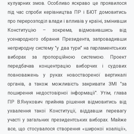
кулуарних змов. Особливо яскраво це проявилося
під час спроби керівництва ПР і БЮТ домовитись
про перерозподіл влади і впливів у країні, змінивши
Конституцію – зокрема, відмовившись від
усенародного обрання Президента, запровадивши
неприродну систему "у два тури" на парламентських
виборах за пропорційною системою. Проект
передбачав концентрацію виборчих і судових
повноважень у руках новоствореної вертикалі
органів, а також можливість закривати ЗМІ "за
поширення недостовірної інформації". Утім, глава
ПР В.Янукович прийняв рішення відмовитись від
ухвалення такої Конституції, віддавши перевагу
участі у загальних президентських виборах. Майже
все, що стосувалося створення «широкої коаліції»,