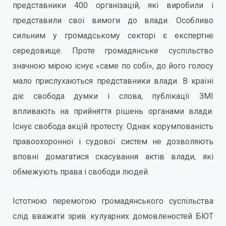
представники 400 організацій, які виробили і
представили свої вимоги до влади. Особливо
сильним у громадському секторі є експертне
середовище. Проте громадянське суспільство
значною мірою існує «саме по собі», до його голосу
мало прислухаються представники влади. В країні
діє свобода думки і слова, публікації ЗМІ
впливають на прийняття рішень органами влади.
Існує свобода акцій протесту. Однак корумпованість
правоохоронної і судової систем не дозволяють
вповні домагатися скасування актів влади, які
обмежують права і свободи людей.
Істотною перемогою громадянського суспільства
слід вважати зрив кулуарних домовленостей БЮТ