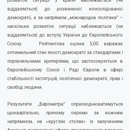
розвиток ситуації у країні наближається (чи
віддаляється) до розвиненої консолідованої
демократії, а за напрямом „міжнародна політика” –
наскільки розвиток ситуації наближається (чи
віддаляється) до вступу України до Європейського
Союзу. Рейтингова оцінка 5,00 виражає
оптимальний стан якості демократії за стандартами і
порівняльними критеріями, що застосовуються в
Європейському Союзі і Раді Європи в сфері
стабільності інституцій, політичної демократії, прав і
свобод людини.
Результати „Барометра” оприлюднюватимуться
щоквартально, причому окремо за кожним
напрямком, на «круглих столах» із залученням