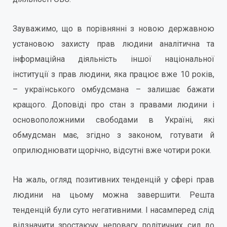
Зауважимо, що в порівнянні з новою державною
установою захисту прав людини аналітична та
інформаційна діяльність іншої національної
інституції з прав людини, яка працює вже 10 років,
– українського омбудсмана – залишає бажати
кращого. Доповіді про стан з правами людини і
основоположними свободами в Україні, які
обмудсман має, згідно з законом, готувати й
оприлюднювати щорічно, відсутні вже чотири роки.
На жаль, огляд позитивних тенденцій у сфері прав
людини на цьому можна завершити. Решта
тенденцій були суто негативними. І насамперед слід
відзначити зростаючу неповагу політичних сил до