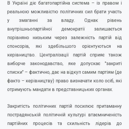
В Україні діє багатопартійна система – із правом і
реальною можливістю політичних сил брати участь
у змаганні за владу. Однак рівень
внутрішньопартійної демократії залишається
порівняно низьким через залежність партій від
спонсорів, які здебільшого орієнтуються на
керівництво. Централізації партій сприяє також
виборче законодавство, яке допускає "закриті
списки" – фактично, дає на відкуп самим партіям (де
факто – керівництву) право визначати коло осіб, які
отримують мандати в представницьких органах.
Закритість політичних партій посилює притаманну
пострадянській політичній культурі втаємниченість
партійних процесів та схильність лідерів до