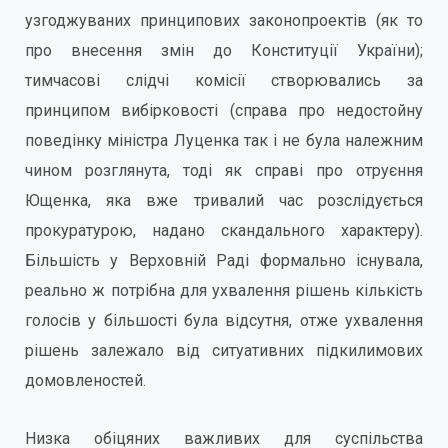
узгоджуваних принципових законопроектів (як то
про внесення змін до Конституції України);
тимчасові слідчі комісії створювались за
принципом вибірковості (справа про недостойну
поведінку міністра Луценка так і не була належним
чином розглянута, тоді як справі про отруєння
Ющенка, яка вже тривалий час розслідується
прокуратурою, надано скандального характеру).
Більшість у Верховній Раді формально існувала,
реально ж потрібна для ухвалення рішень кількість
голосів у більшості була відсутня, отже ухвалення
рішень залежало від ситуативних підкилимових
домовленостей.
Низка обіцяних важливих для суспільства