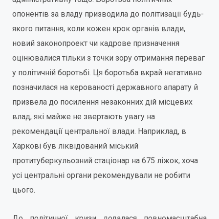
опонентів за владу призводила до політизації будь-
якого питання, коли кожен крок органів влади,
новий законопроект чи кадрове призначення
оцінювалися тільки з точки зору отримання переваг
у політичній боротьбі. Ця боротьба вкрай негативно
позначилася на керованості державного апарату й
призвела до посилення незаконних дій місцевих
влад, які майже не звертають увагу на
рекомендації центральної влади. Наприклад, в
Харкові був ліквідований міський
протитуберкульозний стаціонар на 675 ліжок, хоча
усі центральні органи рекомендували не робити
цього.
До політичної кризи додалася повномасштабна