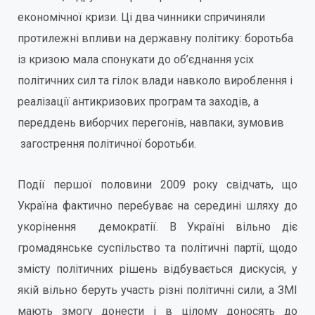
економічної кризи. Ці два чинники спричиняли
протилежні впливи на державну політику: боротьба
із кризою мала спонукати до об’єднання усіх
політичних сил та гілок влади навколо вироблення і
реалізації антикризових програм та заходів, а
переддень виборчих перегонів, навпаки, зумовив
загострення політичної боротьби.
Події першої половини 2009 року свідчать, що
Україна фактично перебуває на середині шляху до
укорінення демократії. В Україні вільно діє
громадянське суспільство та політичні партії, щодо
змісту політичних рішень відбувається дискусія, у
якій вільно беруть участь різні політичні сили, а ЗМІ
мають змогу донести і в цілому доносять до