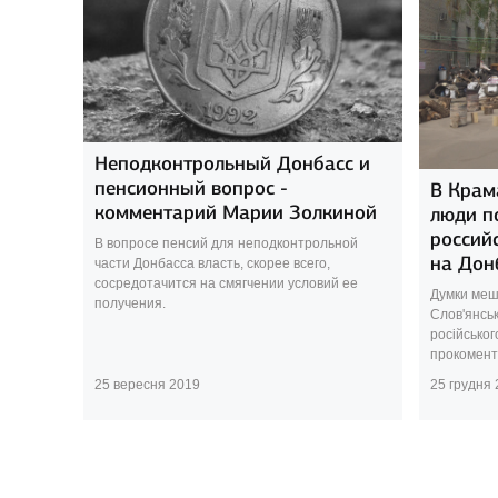
Неподконтрольный Донбасс и
пенсионный вопрос -
В Крам
комментарий Марии Золкиной
люди п
россий
В вопросе пенсий для неподконтрольной
на Дон
части Донбасса власть, скорее всего,
сосредотачится на смягчении условий ее
Думки меш
получения.
Слов'янсь
російськог
прокоменту
25 вересня 2019
25 грудня