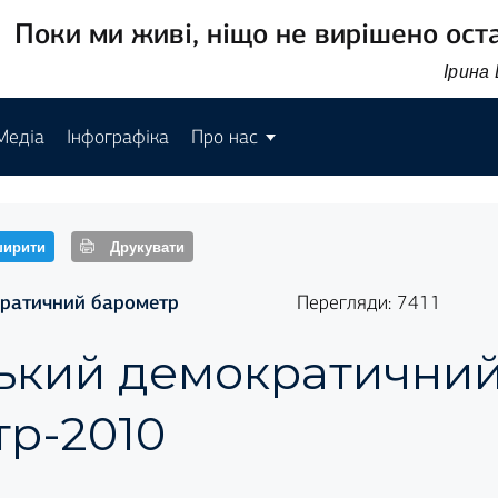
Поки ми живі, ніщо не вирішено ост
Ірина
Медіа
Інфографіка
Про нас
ирити
Друкувати
кратичний барометр
Перегляди: 7411
ський демократични
р-2010