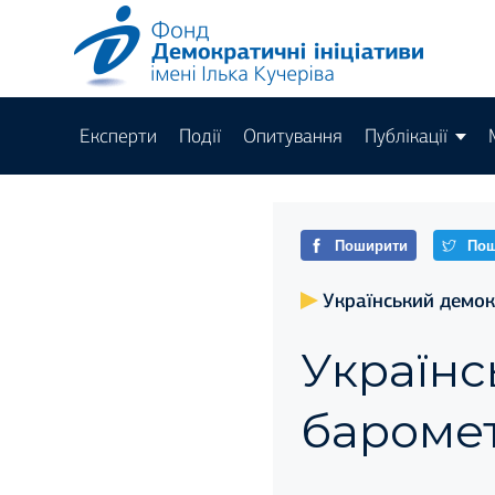
Експерти
Події
Опитування
Публікації
Поширити
Пош
Український демо
Україн
баромет