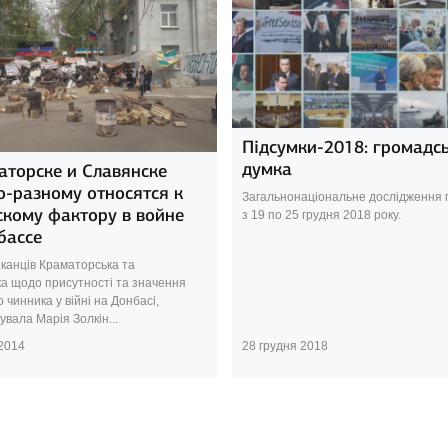
Підсумки-2018: громадс
думка
аторске и Славянске
о-разному относятся к
Загальнонаціональне дослідження
скому фактору в войне
з 19 по 25 грудня 2018 року.
бассе
канців Краматорська та
ка щодо присутності та значення
о чинника у війні на Донбасі,
вала Марія Золкін...
 2014
28 грудня 2018