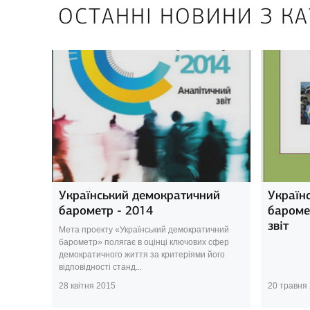
ОСТАННІ НОВИНИ З К
Український демократичний
Україн
барометр - 2014
бароме
звіт
Мета проекту «Український демократичний
барометр» полягає в оцінці ключових сфер
демократичного життя за критеріями його
відповідності станд...
28 квітня 2015
20 травня