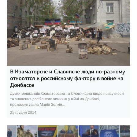
В Краматорске и Славянске люди по-разному
относятся к российскому фактору в войне на
Донбассе
Думки мешканців Краматорська та Слов'янська щодо присутності
та значення російського чинника у війні на Донбасі,
прокоментувала Марія Золкін...
25 грудня 2014