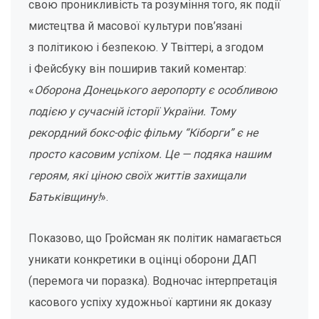
свою проникливість та розуміння того, як події
мистецтва й масової культури пов’язані
з політикою і безпекою. У Твіттері, а згодом
і Фейсбуку він поширив такий коментар:
«
Оборона Донецького аеропорту є особливою
подією у сучасній історії України. Тому
рекордний бокс-офіс фільму “Кіборги” є не
просто касовим успіхом. Це — подяка нашим
героям, які ціною своїх життів захищали
Батьківщину!
».
Показово, що Гройсман як політик намагається
уникати конкретики в оцінці оборони ДАП
(перемога чи поразка). Водночас інтерпретація
касового успіху художньої картини як доказу