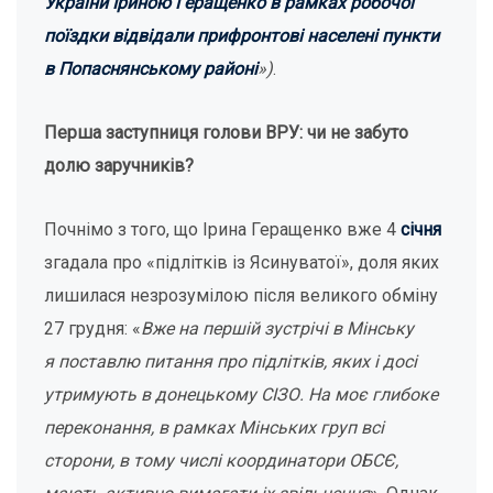
України Іриною Геращенко в рамках робочої
поїздки відвідали прифронтові населені пункти
в Попаснянському районі
»)
.
Перша заступниця голови ВРУ: чи не забуто
долю заручників?
Почнімо з того, що Ірина Геращенко вже 4
січня
згадала про «підлітків із Ясинуватої», доля яких
лишилася незрозумілою після великого обміну
27 грудня: «
В
же на першій зустрічі в Мінську
я поставлю питання про підлітків, яких і досі
утримують в донецькому СІЗО. На моє глибоке
переконання, в рамках Мінських груп всі
сторони, в тому числі координатори ОБСЄ,