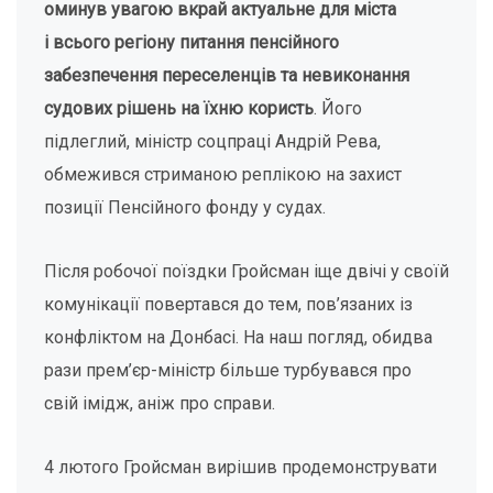
оминув увагою вкрай актуальне для міста
і всього регіону питання пенсійного
забезпечення переселенців та невиконання
судових рішень на їхню користь
. Його
підлеглий, міністр соцпраці Андрій Рева,
обмежився стриманою реплікою на захист
позиції Пенсійного фонду у судах.
Після робочої поїздки Гройсман іще двічі у своїй
комунікації повертався до тем, пов’язаних із
конфліктом на Донбасі. На наш погляд, обидва
рази прем’єр-міністр більше турбувався про
свій імідж, аніж про справи.
4 лютого Гройсман вирішив продемонструвати