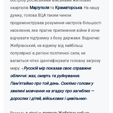
обстрілу російськими військами житлових
кварталів
Маріуполя
та
Краматорська
. На нашу
думку, голова ВЦА таким чином
продемонстрував розуміння настроїв більшості
населення, яке прагне припинення війни й хоче
відчувати підтримку з боку держави. Водночас
Жебрівський, на відміну від найбільш
популярної в регіоні політичної сили, не
вагається чітко ідентифікувати головну загрозу
миру: «
Русскій мір показав своє справжнє
обличчя: жах, смерть та руйнування.
Пам’ятаймо про той день. Схилімо голови у
хвилині мовчання на згадку про загиблих —
дорослих і дітей, військових і цивільних
».