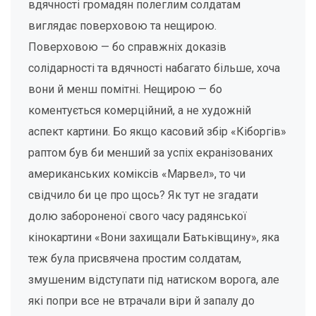
вдячності громадян полеглим солдатам
виглядає поверховою та нещирою.
Поверховою — бо справжніх доказів
солідарності та вдячності набагато більше, хоча
вони й менш помітні. Нещирою — бо
коментується комерційний, а не художній
аспект картини. Бо якщо касовий збір «Кіборгів»
раптом був би менший за успіх екранізованих
американських коміксів «Марвел», то чи
свідчило би це про щось? Як тут не згадати
долю забороненої свого часу радянської
кінокартини «Вони захищали Батьківщину», яка
теж була присвячена простим солдатам,
змушеним відступати під натиском ворога, але
які попри все не втрачали віри й запалу до