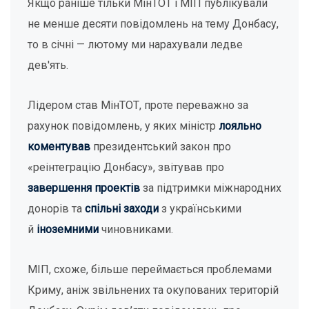
Якщо раніше тільки МінТОТ і МІП публікували
не менше десяти повідомлень на тему Донбасу,
то в січні — лютому ми нарахували ледве
дев'ять.
Лідером став МінТОТ, проте переважно за
рахунок повідомлень, у яких міністр
лояльно
коментував
президентський закон про
«реінтеграцію Донбасу», звітував про
завершення проектів
за підтримки міжнародних
донорів та
спільні заходи
з українськими
й
іноземними
чиновниками.
МІП, схоже, більше переймається проблемами
Криму, аніж звільнених та окупованих територій