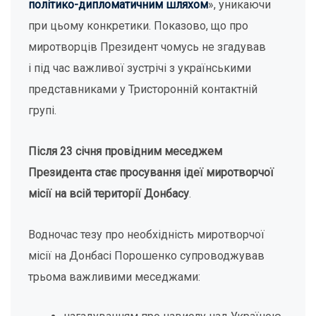
політико-дипломатичним шляхом
», уникаючи
при цьому конкретики. Показово, що про
миротворців Президент чомусь не згадував
і під час важливої зустрічі з українськими
представниками у Тристоронній контактній
групі.
Після 23 січня провідним меседжем
Президента стає просування ідеї миротворчої
місії на всій території Донбасу
.
Водночас тезу про необхідність миротворчої
місії на Донбасі Порошенко супроводжував
трьома важливими меседжами: