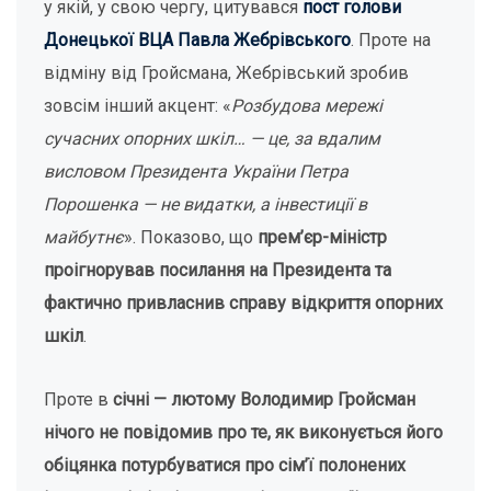
у якій, у свою чергу, цитувався
пост голови
Донецької ВЦА Павла Жебрівського
. Проте на
відміну від Гройсмана, Жебрівський зробив
зовсім інший акцент: «
Розбудова мережі
сучасних опорних шкіл… — це, за вдалим
висловом Президента України Петра
Порошенка — не видатки, а інвестиції в
майбутнє
». Показово, що
прем’єр-міністр
проігнорував посилання на Президента та
фактично привласнив справу відкриття опорних
шкіл
.
Проте в
січні — лютому Володимир Гройсман
нічого не повідомив про те, як виконується його
обіцянка потурбуватися про сім’ї полонених