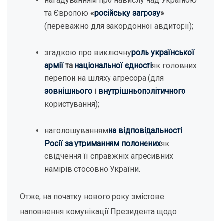
нагадуванням про навислу над Україною
та Європою
«
російську загрозу
»
(переважно для закордонної авдиторії);
згадкою про виключну
роль української
армії
та
національної єдності
як головних
перепон на шляху агресора (для
зовнішнього
і
внутрішньополітичного
користування);
наголошуванням
на відповідальності
Росії за утриманням полонених
як
свідчення її справжніх агресивних
намірів стосовно України.
Отже, на початку нового року змістове
наповнення комунікації Президента щодо