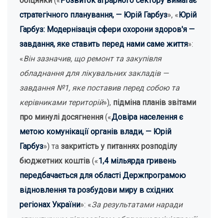
обіцянки
(«
Розвиток аграрного сектору вимагає
стратегічного планування, — Юрій Гарбуз
», «
Юрій
Гарбуз: Модернізація сфери охорони здоров'я —
завдання, яке ставить перед нами саме життя
»:
«
В
ін зазначив, що ремонт та закупівля
обладнання для лікувальних закладів —
завдання №1, яке поставив перед собою та
керівниками територій
»),
підміна планів звітами
про минулі досягнення
(«
Довіра населення є
метою комунікації органів влади, — Юрій
Гарбуз
») та
закритість у питаннях розподілу
бюджетних коштів
(«
1,4 мільярда гривень
передбачається для області Держпрограмою
відновлення та розбудови миру в східних
регіонах України
»: «
За результатами наради