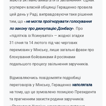
мають активно вимагати іх звільнення
». Однак
усупереч власній обіцянці Геращенко провела
цей день у Раді, виправдовуючи таке рішення
тим, що «
не могла проігнорувати голосування
по закону про деокупацію Донбасу
». Про
«підлітків із Ясинуватої» — жодної згадки
31 січня та 14 лютого під час чергових
перемовин у Мінську, лише загальні фрази про
блокування бойовиками й росіянами
подальшого процесу звільнення заручників.
Відмовляючись повідомляти подробиці
переговорів у Мінську, Геращенко
наполягала
на тому, що це зумовлено позицією Президента
та прагненням захисти родини заручників: