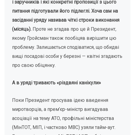
і заручників і які конкретні пропозиції з цього
питання підготували його підлеглі. Хоча сам на
засіданні уряду називав чіткі строки виконання
(місяць).
Проте не згадав про це й Президент,
якому Гройсман також пообіцяв вирішити цю
проблему. Залишається сподіватися, що обидві
вищі посадові особи у березні — квітні згадають
про свою обіцянку.
А в уряді тривають «різдвяні канікули»
Поки Президент просував ідею введення
миротворців, а прем’єр-міністр вигадував
асоціації на тему АТО, профільні міністерства
(МінТОТ, МІП, і частково МВС) узяли тайм-аут.