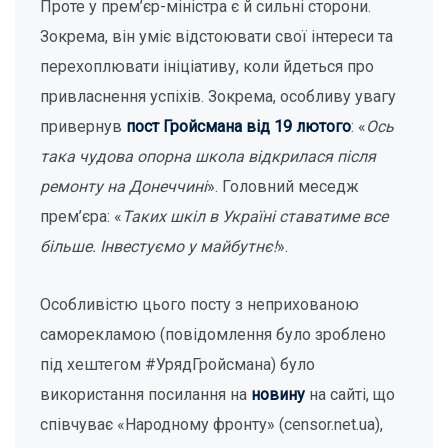
Проте у прем’єр-міністра є й сильні сторони.
Зокрема, він уміє відстоювати свої інтереси та
перехоплювати ініціативу, коли йдеться про
привласнення успіхів. Зокрема, особливу увагу
привернув
пост Гройсмана від 19 лютого
: «
Ось
така чудова опорна школа відкрилася після
ремонту на Донеччині
». Головний меседж
прем’єра: «
Таких шкіл в Україні ставатиме все
більше. Інвестуємо у майбутнє!
».
Особливістю цього посту з неприхованою
саморекламою (повідомлення було зроблено
під хештегом #УрядГройсмана) було
використання посилання на
новину
на сайті, що
співчуває «Народному фронту» (censor.net.ua),