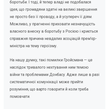
боротьби. І тоді, й тепер владі не подобалася
ідея, що громадяни здатні на великі звершення
не просто без її проводу, а й усупереч її діям.
Можливо, у прагненні приховати незначущість
власного внеску в боротьбу з Росією і криється
справжня причина невдалих асоціацій прем’єр-
міністра на тему героїзму.
На нашу думку, такі помилки Гройсмана — це
наслідок тривалого нехтування ним темою
війни та проблемами Донбасу. Адже лише в разі
систематичної комунікації може прийти
розуміння, що варто говорити й коли треба
помовчати.