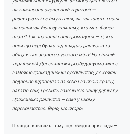
успіхами наших куркулів активно цікавляться
на тимчасово окупованій території —
розпитують і не ймуть віри, як так дають гроші
на розвиток бізнесу кожному, хто має бізнес-
план?! Так, шановні наші громадяни — ті, хто
поки що перебуває під владою рашистів та
облуди так званого русского міра! На вільній
українській Донеччині ми розбудовуємо міцне
заможне громадянське суспільство, де кожен
водночас відповідає за себе і за свою країну,
багатіє сам, і робить заможною нашу державу.
Проженемо рашистів — самі у цьому
переконаєтеся. Вірю, що скоро
».
Правда полягає в тому, що обидва приклади —