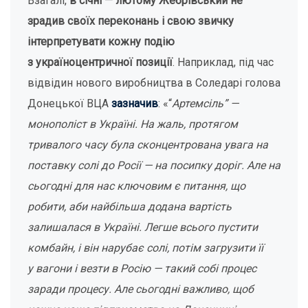
Взагалі,
в
січні — лютому Жебрівський не
зрадив своїх переконань і свою звичку
інтерпретувати кожну подію
з україноцентричної позиції
. Наприклад, під час
відвідин нового виробництва в Соледарі голова
Донецької ВЦА
зазначив
: «“
Артемсіль” —
монополіст в Україні. На жаль, протягом
тривалого часу була сконцентрована увага на
поставку солі до Росії — на посипку доріг. Але на
сьогодні для нас ключовим є питання, що
робити, аби найбільша додана вартість
залишалася в Україні. Легше всього пустити
комбайн, і він нарубає солі, потім загрузити її
у вагони і везти в Росію — такий собі процес
заради процесу. Але сьогодні важливо, щоб