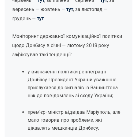
червень —
тут
, за липень — серпень —
тут
, за
вересень — жовтень —
тут
, за листопад —
грудень —
тут
.
Моніторинг державної комунікаційної політики
щодо Донбасу в січні — лютому 2018 року
зафіксував такі тенденції:
у визначенні політики реінтеграції
Донбасу Президент України уважніше
прислухався до сигналів із Вашингтона,
ніж до повідомлень зі сходу України;
прем’єр-міністр відвідав Маріуполь, але
мало говорив про проблеми, які
цікавлять мешканців Донбасу;