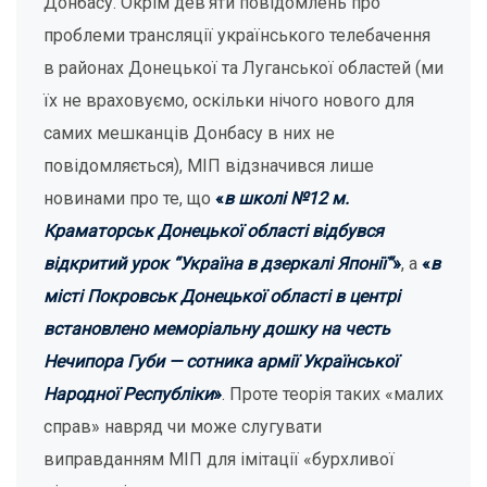
Донбасу. Окрім дев’яти повідомлень про
проблеми трансляції українського телебачення
в районах Донецької та Луганської областей (ми
їх не враховуємо, оскільки нічого нового для
самих мешканців Донбасу в них не
повідомляється), МІП відзначився лише
новинами про те, що
«
в школі №12 м.
Краматорськ Донецької області відбувся
відкритий урок “Україна в дзеркалі Японії”
»
, а
«
в
місті Покровськ Донецької області в центрі
встановлено меморіальну дошку на честь
Нечипора Губи — сотника армії Української
Народної Республіки
»
. Проте теорія таких «малих
справ» навряд чи може слугувати
виправданням МІП для імітації «бурхливої