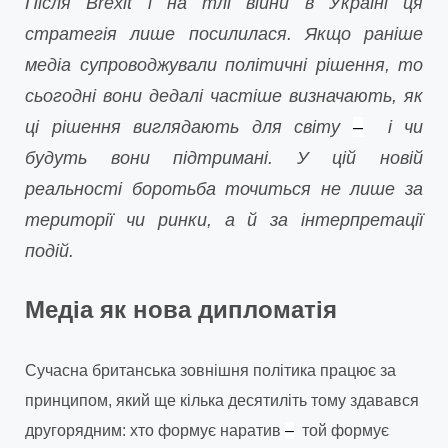
Після Brexit і на тлі війни в Україні ця
стратегія лише посилилася. Якщо раніше
медіа супроводжували політичні рішення, то
сьогодні вони дедалі частіше визначають, як
ці рішення виглядають для світу
–
і чи
будуть вони підтримані. У цій новій
реальності боротьба точиться не лише за
території чи ринки, а й за інтерпретації
подій.
Медіа як нова дипломатія
Сучасна британська зовнішня політика працює за
принципом, який ще кілька десятиліть тому здавався
другорядним: хто формує наратив
–
той формує