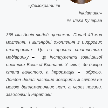
«Д
емократичні
ініціативи
»
ім. Ілька Кучеріва
365 мільйонів людей щотижня. Понад 40 мов
мовлення. І мільярдні охоплення в цифрових
платформах. Це не просто статистика
медіаринку
–
це інструменти зовнішньої
політики Великої Британії. У світі, де довіра
стала валютою, а інформація
–
зброєю,
Лондон дедалі частіше говорить зі світом не
мовою дипломатичних нот, а через новини,
заголовки й наративи.