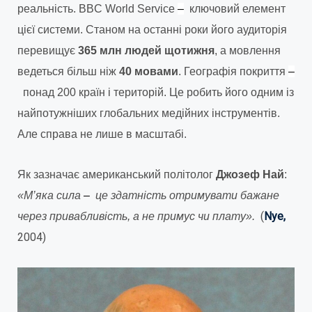
реальність. BBC World Service
–
ключовий елемент
цієї системи. Станом на останні роки його аудиторія
перевищує
365 млн людей щотижня
, а мовлення
ведеться більш ніж
40 мовами
. Географія покриття
–
понад 200 країн і територій. Це робить його одним із
найпотужніших глобальних медійних інструментів.
Але справа не лише в масштабі.
Як зазначає американський політолог
Джозеф Най
:
«М’яка сила
–
це здатність отримувати бажане
(
Nye,
через привабливість, а не примус чи плату».
2004)