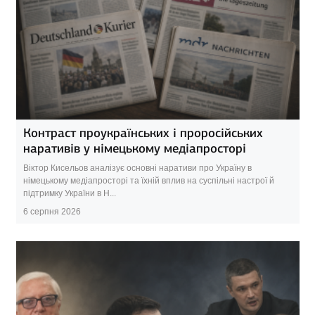
Контраст проукраїнських і проросійських
наративів у німецькому медіапросторі
Віктор Кисельов аналізує основні наративи про Україну в
німецькому медіапросторі та їхній вплив на суспільні настрої й
підтримку України в Н...
6 серпня 2026