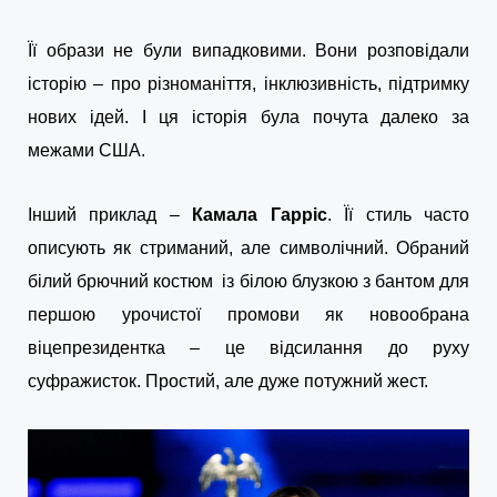
Її образи не були випадковими. Вони розповідали
історію – про різноманіття, інклюзивність, підтримку
нових ідей. І ця історія була почута далеко за
межами США.
Інший приклад –
Камала Гарріс
. Її стиль часто
описують як стриманий, але символічний. Обраний
білий брючний костюм із білою блузкою з бантом для
першою урочистої промови як новообрана
віцепрезидентка – це відсилання до руху
суфражисток. Простий, але дуже потужний жест.