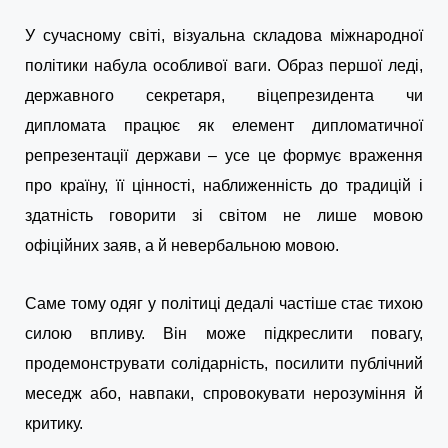
У сучасному світі, візуальна складова міжнародної
політики набула особливої ваги. Образ першої леді,
державного секретаря, віцепрезидента чи
дипломата працює як елемент дипломатичної
репрезентації держави – усе це формує враження
про країну, її цінності, наближенність до традицій і
здатність говорити зі світом не лише мовою
офіційних заяв, а й невербальною мовою.
Саме тому одяг у політиці дедалі частіше стає тихою
силою впливу. Він може підкреслити повагу,
продемонструвати солідарність, посилити публічний
меседж або, навпаки, спровокувати нерозуміння й
критику.