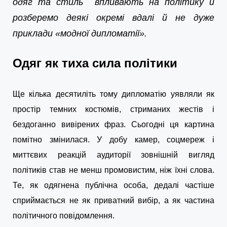
одяг та стиль впливають на політику й
розберемо деякі окремі вдалі й не дуже
приклади «модної дипломатії».
Одяг як тиха сила політики
Ще кілька десятиліть тому дипломатію уявляли як
простір темних костюмів, стриманих жестів і
бездоганно вивірених фраз. Сьогодні ця картина
помітно змінилася. У добу камер, соцмереж і
миттєвих реакцій аудиторії зовнішній вигляд
політиків став не менш промовистим, ніж їхні слова.
Те, як одягнена публічна особа, дедалі частіше
сприймається не як приватний вибір, а як частина
політичного повідомлення.