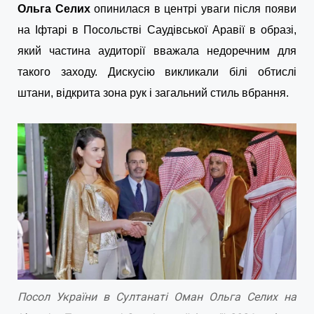
Ольга Селих
опинилася в центрі уваги після появи
на Іфтарі в Посольстві Саудівської Аравії в образі,
який частина аудиторії вважала недоречним для
такого заходу. Дискусію викликали білі обтислі
штани, відкрита зона рук і загальний стиль вбрання.
Посол України в Султанаті Оман Ольга Селих на