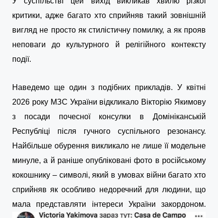
У суспільстві цей вихід викликав хвилю різкої
критики, адже багато хто сприйняв такий зовнішній
вигляд не просто як стилістичну помилку, а як прояв
неповаги до культурного й релігійного контексту
події.
Наведемо ще один з подібних прикладів. У квітні
2026 року МЗС України відкликало Вікторію Якимову
з посади почесної консулки в Домініканській
Республіці після гучного суспільного резонансу.
Найбільше обурення викликало не лише її модельне
минуле, а й раніше опубліковані фото в російському
кокошнику – символі, який в умовах війни багато хто
сприйняв як особливо недоречний для людини, що
мала представляти інтереси України закордоном.