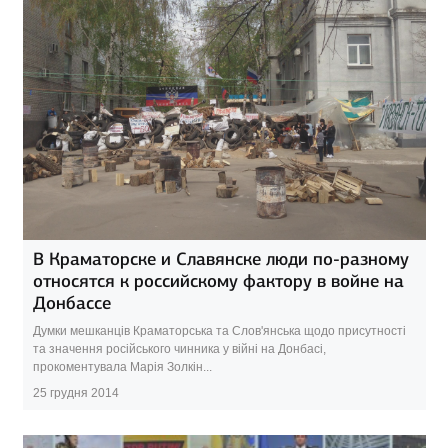
В Краматорске и Славянске люди по-разному
относятся к российскому фактору в войне на
Донбассе
Думки мешканців Краматорська та Слов'янська щодо присутності
та значення російського чинника у війні на Донбасі,
прокоментувала Марія Золкін...
25 грудня 2014