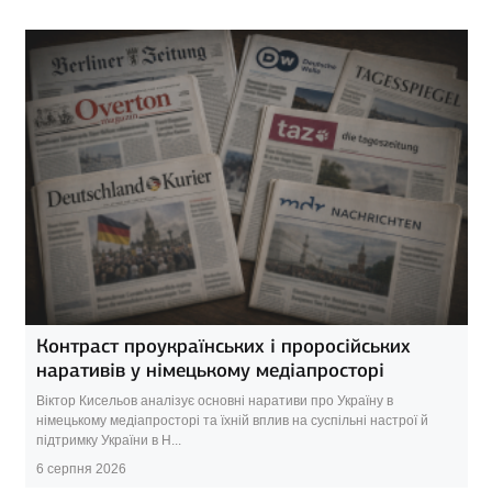
Контраст проукраїнських і проросійських
наративів у німецькому медіапросторі
Віктор Кисельов аналізує основні наративи про Україну в
німецькому медіапросторі та їхній вплив на суспільні настрої й
підтримку України в Н...
6 серпня 2026