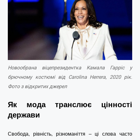
Новообрана віцепрезидентка Камала Гарріс у
брючному костюмі від Carolina Herrera, 2020 рік.
Фото з відкритих джерел
Як мода транслює цінності
держави
Свобода, рівність, різноманіття – ці слова часто