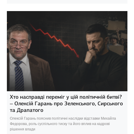
Хто насправді переміг у цій політичній битві?
– Олексій Гарань про Зеленського, Сирського
та Драпатого
Олексій Гарань пояснив політичні наслідки відставки Михайла
Федорова, роль суспільного тиску та його вплив на кадрові
рішення влади