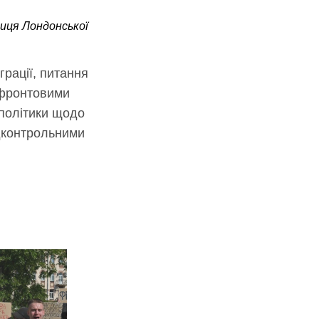
ниця Лондонської
рації, питання
ифронтовими
 політики щодо
ідконтрольними