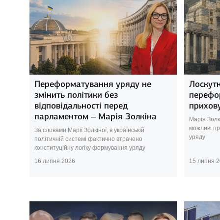
Переформатування уряду не
Лоскут
змінить політики без
перефо
відповідальності перед
прихову
парламентом – Марія Золкіна
Марія Золк
можливі п
За словами Марії Золкіної, в українській
уряду
політичній системі фактично втрачено
конституційну логіку формування уряду
16 липня 2026
15 липня 