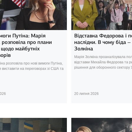
моги Путіна: Марія
Відставка Федорова і п
 розповіла про плани
наслідки. В чому біда –
 щодо майбутніх
Золкіна
орів
Марія Золкіна проаналізувала пол
відставки Михайла Федорова та р
іна розповіла про нові вимоги Путіна,
рішення для оборонного сектору 
же виставити на переговорах зі США та
2026
20 липня 2026