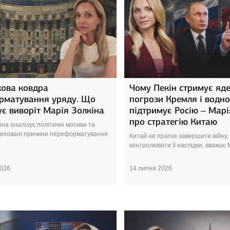
кова ковдра
Чому Пекін стримує яде
рматування уряду. Що
погрози Кремля і водно
є виворіт Марія Золкіна
підтримує Росію – Марі
про стратегію Китаю
іна аналізує політичні мотиви та
риховані причини переформатування
Китай не прагне завершити війну,
контролювати її наслідки, вважає 
2026
14 липня 2026