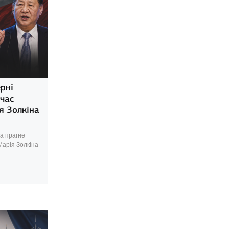
рні
час
я Золкіна
 а прагне
Марія Золкіна