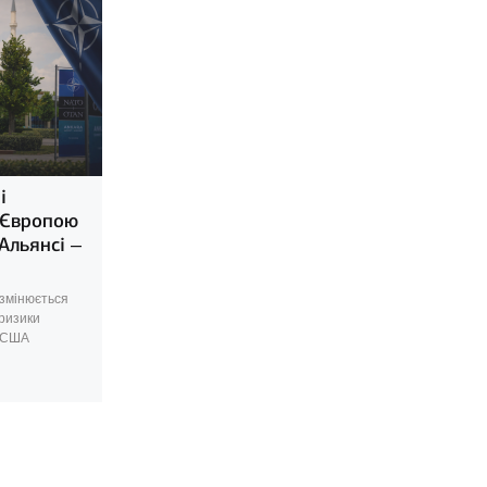
і
а Європою
Альянсі –
 змінюється
 ризики
і США