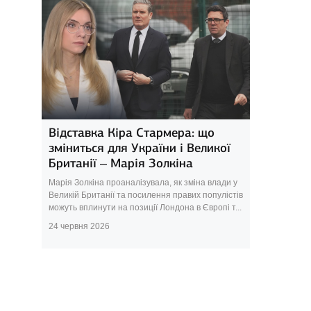
Відставка Кіра Стармера: що
зміниться для України і Великої
Британії – Марія Золкіна
Марія Золкіна проаналізувала, як зміна влади у
Великій Британії та посилення правих популістів
можуть вплинути на позиції Лондона в Європі т...
24 червня 2026