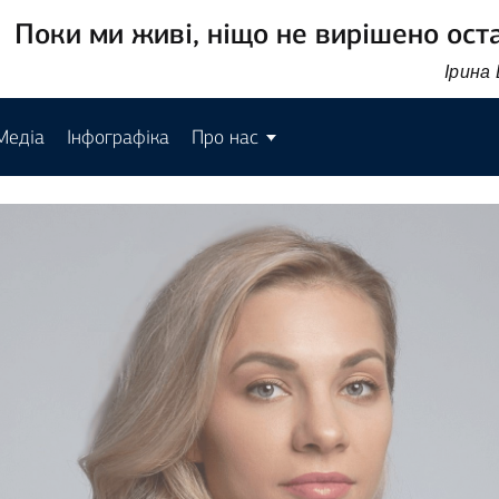
Поки ми живі, ніщо не вирішено ост
Ірина
Медіа
Інфографіка
Про нас