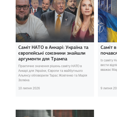
Саміт НАТО в Анкарі: Україна та
Саміт в
європейські союзники знайшли
почався
аргументи для Трампа
Із саміту 
вести відлі
Практичне значення рішень саміту НАТО в
вважає Мар
Анкарі для України, Європи та майбутнього
Альянсу обговорили Тарас Жовтенко та Марія
Золкіна
10 липня 2026
9 липня 2