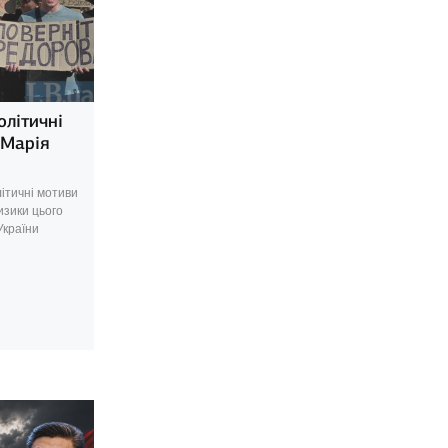
олітичні
 Марія
ітичні мотиви
изики цього
України