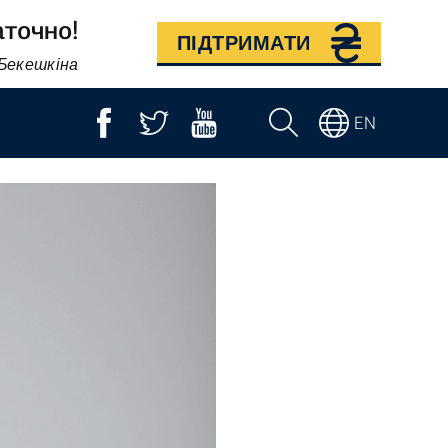
аточно!
ПІДТРИМАТИ
 Бекешкіна
EN