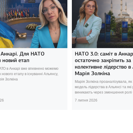
 Анкарі. Для НАТО
НАТО 3.0: саміт в Анкар
 новий етап
остаточно закріпить з
колективне лідерство в 
НАТО в Анкарі вже впевнено можемо
Марія Золкіна
к нового етапу в існуванні Альянсу,
ія Золкіна
Марія Золкіна проаналізувала, як
модель лідерства в Альянсі та які
виникають через зменшення рол
026
7 липня 2026