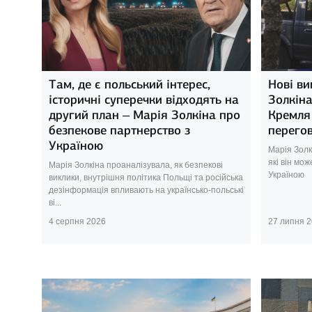
Там, де є польський інтерес,
Нові ви
історичні суперечки відходять на
Золкіна
другий план – Марія Золкіна про
Кремля
безпекове партнерство з
перегов
Україною
Марія Золк
які він мо
Марія Золкіна проаналізувала, як безпекові
Україною
виклики, внутрішня політика Польщі та російська
дезінформація впливають на українсько-польські
ві...
4 серпня 2026
27 липня 