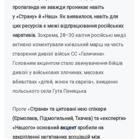
пропаганда не завжди проникає навіть
у «Страну» й «Наш». Як виявилося, навіть для
цих ресурсів є межі відпрацювання російських
наративів.
Зокрема, 28–30 квітня російські медії
активно коментували київський марш на честь
створення дивізії військ СС «Галичина».
Головним акцентом стало звинувачення бійців
дивізії у військових злочинах, масових
вбивствах «дітей, жінок та євреїв», знищенні
польського села Гута Пеняцька.
Проте «
Страна» та цитовані нею спікери
(Єрмолаєв, Підмогильний, Ткачев) та «експерти»
«Нашого» основний
акцент
зробили на
закріпленні негативних асоціацій між