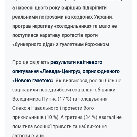
а навесні
цього року
вирішив підкріпити
реальними погрозами на кордонах України,
програв наративу «холодильника» та мало не
поступився наративу протестів проти
«бункерного діда» з туалетним йоржиком
.
Про це свідчать
результати квітневого
опитування «Левада-Центру», оприлюдненого
«Новою газетою»
. Як виявилося, росіян більше
зацікавили передвиборчі соціальні обіцянки
Володимира Путіна (17 %) та голодування
Олексія Навального і протести його
прихильників (10 %). А третина (34 %) взагалі не
помітила воєнної тривоги та наближення
загрози війни.