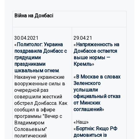
Війна на Донбасі
30.04.2021
29.04.21
«
Политолог: Украина
«
Напряженность на
поздравила Донбасс с
Донбассе остается
грядущими
выше нормы —
праздниками
Кремль
»
шквальным огнем
.
«
В Москве в словах
Накануне украинские
Зеленского
вооруженные силы в
услышали
очередной раз
официальный отказ
совершили жесткий
от Минских
обстрел Донбасса. Как
соглашений
»
сообщил в эфире
программы "Вечер с
«Наш»
Владимиром
«
Бортнік: Якщо РФ
Соловьевым"
домовиться із
политический