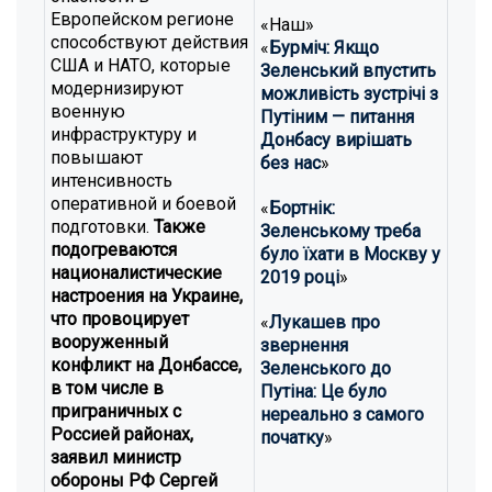
Европейском регионе
«Наш»
способствуют действия
«
Бурміч: Якщо
США и НАТО, которые
Зеленський впустить
модернизируют
можливість зустрічі з
военную
Путіним — питання
инфраструктуру и
Донбасу вирішать
повышают
без нас
»
интенсивность
оперативной и боевой
«
Бортнік:
подготовки.
Также
Зеленському треба
подогреваются
було їхати в Москву у
националистические
2019 році
»
настроения на Украине,
что провоцирует
«
Лукашев про
вооруженный
звернення
конфликт на Донбассе,
Зеленського до
в том числе в
Путіна: Це було
приграничных с
нереально з самого
Россией районах,
початку
»
заявил министр
обороны РФ Сергей