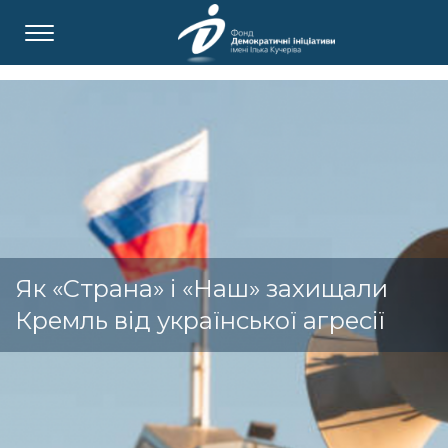
Як «Страна» і «Наш» захищали
Кремль від української агресії