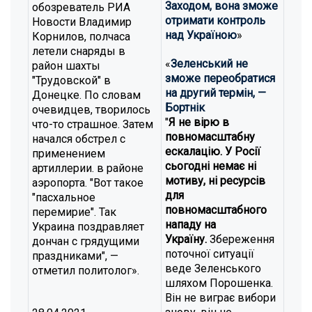
Заходом, вона зможе
обозреватель РИА
отримати контроль
Новости Владимир
над Україною
»
Корнилов, полчаса
летели снаряды в
«
Зеленський не
район шахты
зможе переобратися
"Трудовской" в
на другий термін, —
Донецке. По словам
Бортнік
очевидцев, творилось
"
Я не вірю в
что-то страшное. Затем
повномасштабну
начался обстрел с
ескалацію. У Росії
применением
сьогодні немає ні
артиллерии. в районе
мотиву, ні ресурсів
аэропорта. "Вот такое
для
"пасхальное
повномасштабного
перемирие". Так
нападу на
Украина поздравляет
Україну.
Збереження
дончан с грядущими
поточної ситуації
праздниками", —
веде Зеленського
отметил политолог».
шляхом Порошенка.
Він не виграє вибори