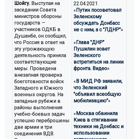
Шойгу.
Выступая на
22.04.2021
заседании Совета
«
Путин посоветовал
министров обороны
Зеленскому
государств —
обсуждать Донбасс
участников ОДКБ в
не с ним, а с "ЛДНР"
»
Душанбе, он сообщил,
что Россия в ответ на
«
Глава "ДНР"
эту угрожающую
Пушилин зовет
деятельность приняла
Зеленского
соответствующие
встретиться на линии
меры. Проведена
фронта. Видео
»
внезапная проверка
«
В МИД РФ заявили,
боеготовности войск
что Зеленский
Западного и Южного
"объявил всеобщую
военных округов. На
мобилизацию"
»
западные рубежи в
районы выполнения
«
Москва обвинила
учебно-боевых задач
Киев в стягивании
успешно переброшены
техники на Донбасс и
две армии и три
использовании
соединения ВДВ.