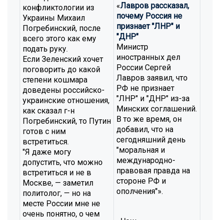
«
Лавров рассказал,
конфликтологии из
почему Россия не
Украины Михаил
признает "ЛНР" и
Погребинский, после
"ДНР"
всего этого как ему
Министр
подать руку.
иностранных дел
Если Зеленский хочет
России Сергей
поговорить до какой
Лавров заявил, что
степени кошмара
РФ не признает
доведены российско-
"ЛНР" и "ДНР" из-за
украинские отношения,
Минских соглашений.
как сказал г-н
В то же время, он
Погребинский, то Путин
добавил, что на
готов с ним
сегодняшний день
встретиться.
"моральная и
"Я даже могу
международно-
допустить, что можно
правовая правда на
встретиться и не в
стороне РФ и
Москве, — заметил
ополчения"».
политолог, — но на
месте России мне не
очень понятно, о чем