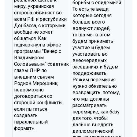
борьбы с епидемией.
миру, украинская
То есть те вещи,
сторона обвиняет во
которые сегодня
всем РФ и республики
больше всего
Донбасса, с которыми
волнуют людей,
вообще не хочет
тогда мы в этом
общаться. Как
будем принимать
подчеркнул в эфире
участие и будем
программы "Вечер с
участвовать во
Владимиром
внеочередных
Соловьевым" советник
заседаниях и будем
главы ЛНР по
поддерживать.
внешним связям
Режим перемирия
Родион Мирошник,
нужно обязательно
невозможно
возвращать. потому,
договориться со
что мы должны
стороной конфликты,
рассматривать
если пытаться
перемирие, как базу
создавать
для того, чтобы
параллельный
дальше внедрять
формат».
дипломатический