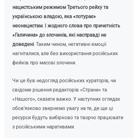
нацистським режимом Третього рейху та
українською владою, яка «потурає»
неонацистам. І жодного слова про причетність
«Галичина» до злочинів, які насправді не
доведені
. Таким чином, негативні емоції
нагніталися, але без використання російських
фейків про масові злочини.
Чи це був недогляд російських кураторів, чи
свідоме рішення редакторів «Страни» та
«Нашого», сказати важко. У наступних оглядах
обов’язково звернемо увагу на те, де ще ці
ресурси будуть вибірково та творчо працювати
з російськими наративами.