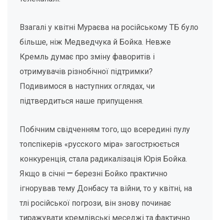
Взагалі у квітні Мураєва на російському ТБ було
більше, ніж Медведчука й Бойка. Невже
Кремль думає про зміну фаворитів і
отримувачів різнобічної підтримки?
Подивимося в наступних оглядах, чи
підтвердиться наше припущення.
Побічним свідченням того, що всередині пулу
топспікерів «русского міра» загострюється
конкуренція, стала радикалізація Юрія Бойка.
Якщо в січні
—
березні Бойко практично
ігнорував тему Донбасу та війни, то у квітні, на
тлі російської погрози, він знову починає
тиражувати кремлівські меседжі та фактично