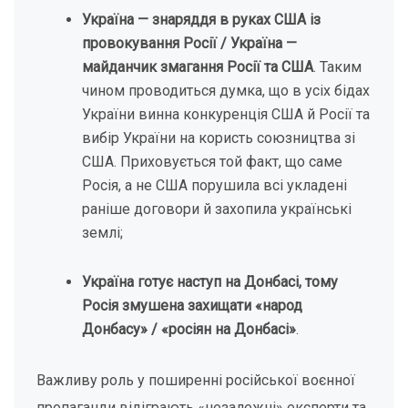
Україна — знаряддя в руках США із
провокування Росії / Україна —
майданчик змагання Росії та США
. Таким
чином проводиться думка, що в усіх бідах
України винна конкуренція США й Росії та
вибір України на користь союзництва зі
США. Приховується той факт, що саме
Росія, а не США порушила всі укладені
раніше договори й захопила українські
землі;
Україна готує наступ на Донбасі, тому
Росія змушена захищати «народ
Донбасу» / «росіян на Донбасі»
.
Важливу роль у поширенні російської воєнної
пропаганди відіграють «незалежні» експерти та