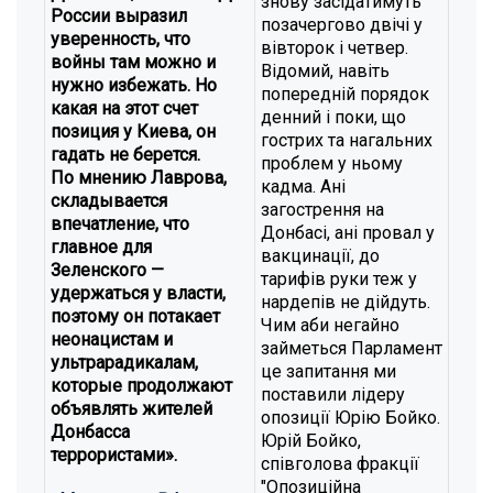
знову засідатимуть
России выразил
позачергово двічі у
уверенность, что
вівторок і четвер.
войны там можно и
Відомий, навіть
нужно избежать. Но
попередній порядок
какая на этот счет
денний і поки, що
позиция у Киева, он
гострих та нагальних
гадать не берется.
проблем у ньому
По мнению Лаврова,
кадма. Ані
складывается
загострення на
впечатление, что
Донбасі, ані провал у
главное для
вакцинації, до
Зеленского —
тарифів руки теж у
удержаться у власти,
нардепів не дійдуть.
поэтому он потакает
Чим аби негайно
неонацистам и
займеться Парламент
ультрарадикалам,
це запитання ми
которые продолжают
поставили лідеру
объявлять жителей
опозиції Юрію Бойко.
Донбасса
Юрій Бойко,
террористами».
співголова фракції
"Опозиційна