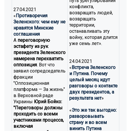
путь урегулирования
конфликта,
27.04.2021
возвращать людей,
«
Противоречия
возвращать
Зеленского: чем ему не
территории,
нравятся Минские
останавливать эту
соглашения
войну, которая длится
А
переговорную
уже семь лет».
эстафету из рук
президента Зеленского
намерена перехватить
24.04.2021
оппозиция
. Вот что
«
Встреча Зеленского
заявил сопредседатель
и Путина. Почему
фракции
целый месяц идут
"Оппозиционная
разговоры о контакте
платформа — За жизнь"
двух президентов, а
в Верховной раде
результата нет
»
Украины
Юрий Бойко:
"Переговоры должны
«
Это же так выгодно:
проходить со всеми
разворовывать
участниками процесса,
страну и во всем
включая
винить Путина