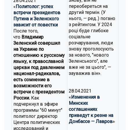
знову, він не
28.04.2021
переобереться на
«
Политолог: успех
другий термін. (У
встречи президентов
нього, — ред..) погано
Путина и Зеленского
з рейтингом. У 2024
зависит от повестки
році буде глибоке
После того,
соціальне
что
Владимир
розчарування, люди
Зеленский совершил
знову проголосують
на Украине по
за нового, "нового
отношению к русскому
Зеленського", але
языку, к православной
вже не за цього", —
церкви под давлением
зауважив він».
национал-радикалов,
есть сомнение в
возможности его
28.04.2021
встречи с президентом
«
Изменения в
России.
Как
Минских
подчеркнул в эфире
соглашениях
программы "60 минут"
приведут к резне на
политолог директор
Донбассе — Лавров
»
Центра политических
исследований и