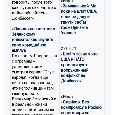
«Наш»
говорить, после того
«
Землянський: Ми
как Путин сказал, что о
поки не штат США,
войне общайтесь на
вони не дадуть
Донбассе"».
гинути своїм
громадянам в
«
Лавров посоветовал
Україні
»
Зеленскому
внимательно изучить
свое комедийное
27.04.21
амплуа
«
Шойгу заявил, что
По словам Лаврова, он
США и НАТО
с огромным
провоцируют
удовольствием
вооруженный
смотрел сериал "Слуга
конфликт на
народа", когда еще
Донбассе
»
никто не подозревал,
что исполнивший там
главную роль
«Наш»
Владимир Зеленский и
«
Старіков: Без
в реальной жизни
компромісу з Росією
решит пойти таким же
переговори по