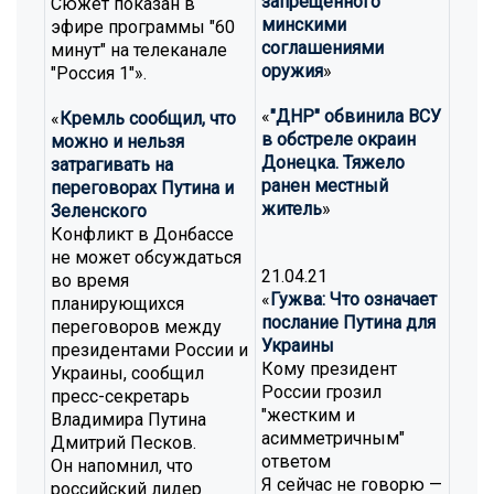
запрещенного
Сюжет показан в
минскими
эфире программы "60
соглашениями
минут" на телеканале
оружия
»
"Россия 1"».
«
"ДНР" обвинила ВСУ
«
Кремль сообщил, что
в обстреле окраин
можно и нельзя
Донецка. Тяжело
затрагивать на
ранен местный
переговорах Путина и
житель
»
Зеленского
Конфликт в Донбассе
не может обсуждаться
21.04.21
во время
«
Гужва: Что означает
планирующихся
послание Путина для
переговоров между
Украины
президентами России и
Кому президент
Украины, сообщил
России грозил
пресс-секретарь
"жестким и
Владимира Путина
асимметричным"
Дмитрий Песков.
ответом
Он напомнил, что
Я сейчас не говорю —
российский лидер