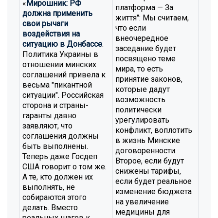
«
Мирошник: РФ
платформа — За
должна применить
життя": Мы считаем,
свои рычаги
что если
воздействия на
внеочередное
ситуацию в Донбассе
.
заседание будет
Политика Украины в
посвящено теме
отношении минских
мира, то есть
соглашений привела к
принятие законов,
весьма "пикантной
которые дадут
ситуации". Российская
возможность
сторона и страны-
политически
гаранты давно
урегулировать
заявляют, что
конфликт, воплотить
соглашения должны
в жизнь Минские
быть выполнены.
договоренности.
Теперь даже Госдеп
Второе, если будут
США говорит о том же.
снижены тарифы,
А те, кто должен их
если будет реальное
выполнять, не
изменение бюджета
собираются этого
на увеличение
делать. Вместо
медицины для
реальных шагов к