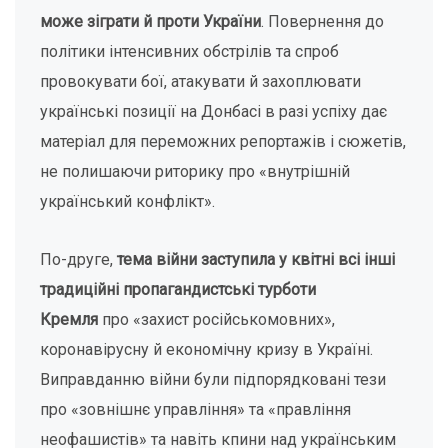
може зіграти й проти України
. Повернення до
політики інтенсивних обстрілів та спроб
провокувати бої, атакувати й захоплювати
українські позиції на Донбасі в разі успіху дає
матеріал для переможних репортажів і сюжетів,
не полишаючи риторику про «внутрішній
український конфлікт».
По-друге,
тема війни заступила у квітні всі інші
традиційні пропагандистські турботи
Кремля
про «захист російськомовних»,
коронавірусну й економічну кризу в Україні.
Виправданню війни були підпорядковані тези
про «зовнішнє управління» та «правління
неофашистів» та навіть кпини над українським