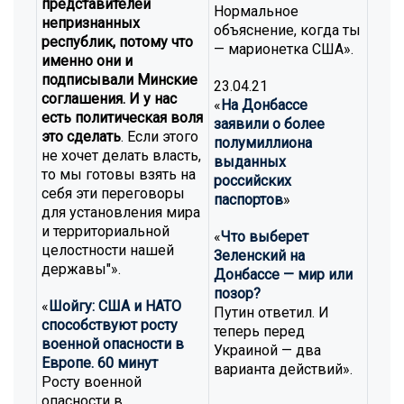
представителей
Нормальное
непризнанных
объяснение, когда ты
республик, потому что
— марионетка США».
именно они и
подписывали Минские
23.04.21
соглашения. И у нас
«
На Донбассе
есть политическая воля
заявили о более
это сделать
. Если этого
полумиллиона
не хочет делать власть,
выданных
то мы готовы взять на
российских
себя эти переговоры
паспортов
»
для установления мира
и территориальной
«
Что выберет
целостности нашей
Зеленский на
державы"».
Донбассе — мир или
позор?
«
Шойгу: США и НАТО
Путин ответил. И
способствуют росту
теперь перед
военной опасности в
Украиной — два
Европе. 60 минут
варианта действий».
Росту военной
опасности в