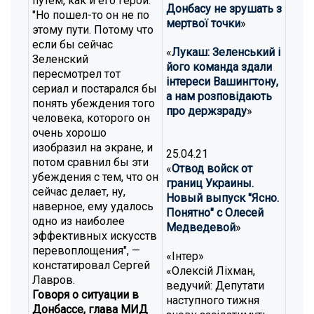
путем, как и его герой.
Донбасу не зрушать з
"Но пошел-то он не по
мертвої точки
»
этому пути. Потому что
если бы сейчас
«
Лукаш: Зеленський і
Зеленский
його команда здали
пересмотрел тот
інтереси Вашингтону,
сериал и постарался бы
а нам розповідають
понять убеждения того
про держзраду
»
человека, которого он
очень хорошо
изобразил на экране, и
25.04.21
потом сравнил бы эти
«
Отвод войск от
убеждения с тем, что он
границ Украины.
сейчас делает, ну,
Новый выпуск "Ясно.
наверное, ему удалось
Понятно" с Олесей
одно из наиболее
Медведевой
»
эффективных искусств
перевоплощения", —
«Інтер»
констатировал Сергей
«Олексій Ліхман,
Лавров.
ведучий: Депутати
Говоря о ситуации в
наступного тижня
Донбассе, глава МИД