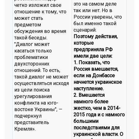
это на самом деле
четко изложил свое
так или нет. Но в
отношение к тому, что
России уверены, что
может стать
был именно такой
предметом
сценарий.
обсуждения во время
Поэтому действия,
такой беседы.
которые
"Диалог может
предприняла РФ
касаться только
имели две цели:
проблематики
1. Показать, что
двухсторонних
Россия вмешается,
отношений. То есть,
если на Донбассе
такой диалог не может
начнется украинское
осуществляться исходя
наступление.
из цели поиска
2. Вмешается
урегулирования
намного более
конфликта на юго-
жестко, чем в 2014-
востоке Украины", —
2015 года и с намного
подчеркнул
большими
представитель
последствиями для
Кремля».
украинской власти. О