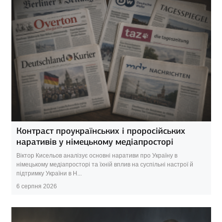
Контраст проукраїнських і проросійських
наративів у німецькому медіапросторі
Віктор Кисельов аналізує основні наративи про Україну в
німецькому медіапросторі та їхній вплив на суспільні настрої й
підтримку України в Н...
6 серпня 2026