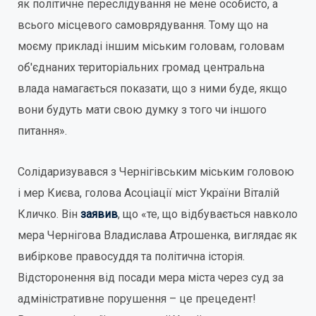
як політичне переслідування не мене особисто, а
всього місцевого самоврядування. Тому що на
моєму прикладі іншим міським головам, головам
об'єднаних територіальних громад центральна
влада намагається показати, що з ними буде, якщо
вони будуть мати свою думку з того чи іншого
питання».
Солідаризувався з Чернігівським міським головою
і мер Києва, голова Асоціації міст України Віталій
Кличко. Він
заявив
, що «те, що відбувається навколо
мера Чернігова Владислава Атрошенка, виглядає як
вибіркове правосуддя та політична історія.
Відсторонення від посади мера міста через суд за
адміністративне порушення – це прецедент!