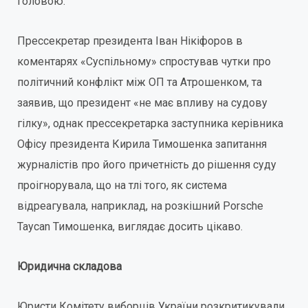
головою.
Прессекретар президента Іван Нікіфоров в
коментарях «Суспільному» спростував чутки про
політичний конфлікт між ОП та Атрошенком, та
заявив, що президент «не має впливу на судову
гілку», однак прессекретарка заступника керівника
Офісу президента Кирила Тимошенка запитання
журналістів про його причетність до рішення суду
проігнорувала, що на тлі того, як система
відреагувала, наприклад, на розкішний Porsche
Taycan Тимошенка, виглядає досить цікаво.
Юридична складова
Юристи Комітету виборців України розкритикували