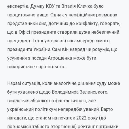
експертів. Думку КВУ та Віталія Кличка було
процитовано вище. Однак у неофіційних розмовах
представники сил, дотичних до конфлікту, говорять,
що в Офісі президента створили дуже небезпечний
прецедент. І стосується він насамперед самого
президента України. Сам він навряд чи розуміє, що
усунення з посади Атрошенка може бути
використане і проти нього.
Наразі ситуація, коли аналогічне рішення суду може
бути ухвалено щодо Володимира Зеленського,
видається абсолютно фантастичною, але
український політикум непередбачуваний. Варто
нагадати, що станом на початок 2022 року (до
повномасштабного вторгнення) рейтинг підтримки