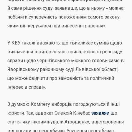
й саме рішення суду, заявивши, що в ньому «можна
побачити суперечність положенням самого закону,
яким він керувався при винесенні рішення».
У КВУ також вважають, що «викликає сумнів щодо
визначення територіальної приналежності розгляду
справи щодо чернігівського міського голови саме в
Яворівському районному суді Львівської області,
що може свідчити про замовність та політичний
інтерес в справі».
З думкою Комітету виборців погоджуються й інші
юристи. Так, адвокат Олексій Кінебас
заявляє
, що
стаття, яку інкримінували Атрошенку, відсторонення
від посади не передбачає. Усунення передбачає