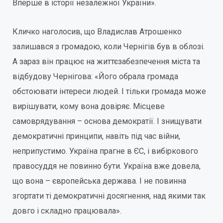
Вперше в історії незалежної України».
Кличко наголосив, що Владислав Атрошенко
залишався з громадою, коли Чернігів був в облозі.
А зараз він працює на життєзабезпечення міста та
відбудову Чернігова: «Його обрала громада
обстоювати інтереси людей. І тільки громада може
вирішувати, кому вона довіряє. Місцеве
самоврядування – основа демократії. І знищувати
демократичні принципи, навіть під час війни,
неприпустимо. Україна прагне в ЄС, і вибіркового
правосуддя не повинно бути. Україна вже довела,
що вона – європейська держава. І не повинна
згортати ті демократичні досягнення, над якими так
довго і складно працювала».