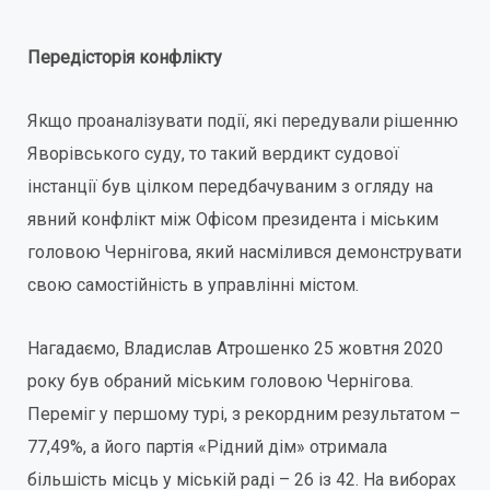
Передісторія конфлікту
Якщо проаналізувати події, які передували рішенню
Яворівського суду, то такий вердикт судової
інстанції був цілком передбачуваним з огляду на
явний конфлікт між Офісом президента і міським
головою Чернігова, який насмілився демонструвати
свою самостійність в управлінні містом.
Нагадаємо, Владислав Атрошенко 25 жовтня 2020
року був обраний міським головою Чернігова.
Переміг у першому турі, з рекордним результатом –
77,49%, а його партія «Рідний дім» отримала
більшість місць у міській раді – 26 із 42. На виборах