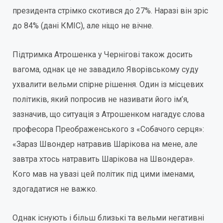
президента стрімко скотився до 27%. Наразі він зріс
до 84% (дані КМІС), але ніщо не вічне.
Підтримка Атрошенка у Чернігові також досить
вагома, однак це не завадило Яворівському суду
ухвалити вельми спірне рішення. Один із місцевих
політиків, який попросив не називати його ім’я,
зазначив, що ситуація з Атрошенком нагадує слова
професора Преображенського з «Собачого серця»:
«Зараз Швондер натравив Шарікова на мене, але
завтра хтось натравить Шарікова на Швондера».
Кого мав на увазі цей політик під цими іменами,
здогадатися не важко.
Однак існують і більш близькі та вельми негативні