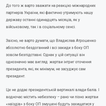
До того ж варто зважати на реакцію міжнародних
партнерів України, які фактично утримують нашу
державу останні одинадцять місяців, як у
військовому, так і в соціальному сенсі.
Звісно, не варто думати, що Владислав Атрошенко
абсолютно бездоганний і всі закиди з боку ОП
зовсім безпідставні. Однак у цій ситуації він
однозначно має вигляд жертви інтриг оточення
президента, які, як мінімум, не засуджує сам
президент.
Це не додає президентській вертикалі влади балів. І
водночас містить небезпеку – рано чи пізно жертви
«наїздів» з боку ОП змушені будуть захищатися у