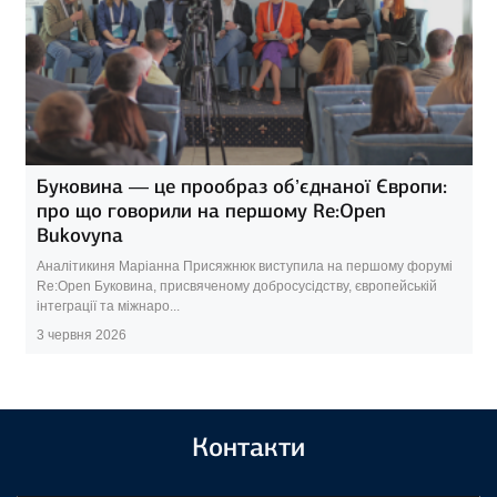
Буковина — це прообраз об’єднаної Європи:
про що говорили на першому Re:Open
Bukovyna
Аналітикиня Маріанна Присяжнюк виступила на першому форумі
Re:Open Буковина, присвяченому добросусідству, європейській
інтеграції та міжнаро...
3 червня 2026
Контакти