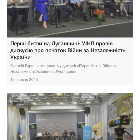
Перші битви на Луганщині: УІНП провів
дискусію про початок Війни за Незалежність
України
Олексій Гарань взяв участь у дискусії «Перші битви Війни за
Незалежність України на Луганщині»
16 червня 2026