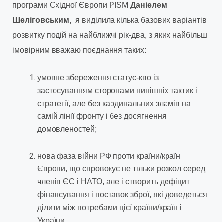
програми Східної Європи PISM
Даніелем
Шеліговським,
я виділила кілька базових варіантів
розвитку подій на найближчі рік-два, з яких найбільш
імовірним вважаю поєднання таких:
умовне збереження статус-кво із
застосуванням сторонами нинішніх тактик і
стратегії, але без кардинальних зламів на
самій лінії фронту і без досягнення
домовленостей;
нова фаза війни РФ проти країни/країн
Європи, що спровокує не тільки розкол серед
членів ЄС і НАТО, але і створить дефіцит
фінансування і поставок зброї, які доведеться
ділити між потребами цієї країни/країн і
України.