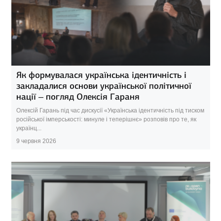
Як формувалася українська ідентичність і
закладалися основи української політичної
нації – погляд Олексія Гараня
Олексій Гарань під час дискусії «Українська ідентичність під тиском
російської імперськості: минуле і теперішнє» розповів про те, як
українц...
9 червня 2026