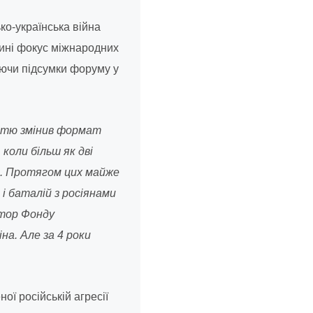
ко-українська війна
нині фокус міжнародних
уючи підсумки форуму у
істю змінив формат
коли більш як дві
ів. Протягом цих майже
 і баталій з росіянами
ктор Фонду
іна. Але за 4 роки
ої російській агресії