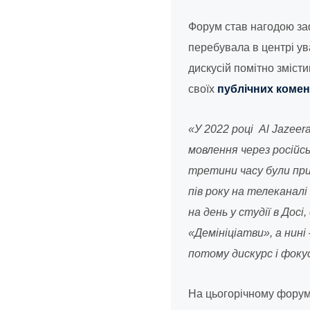
Форум став нагодою заф
перебувала в центрі ув
дискусій помітно зміст
своїх
публічних коме
«У 2022 році Al Jazee
мовлення через російсь
третини часу були прис
пів року на телеканалі
на день у студії в До
«Демініціатви», а нині 
потому дискурс і фоку
На цьогорічному форумі