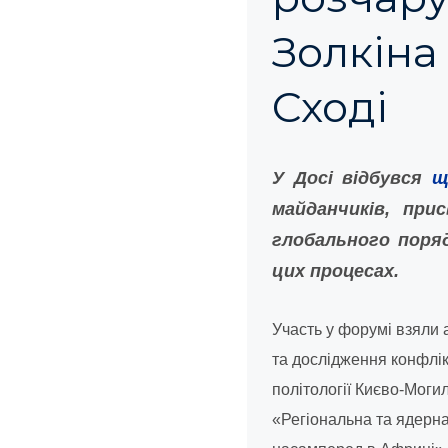
Золкіна
Сході
У Досі відбувся
щ
майданчиків, при
глобального поряд
цих процесах.
Участь у форумі взяли 
та дослідження конфлік
політології Києво-Моги
«Регіональна та ядерна