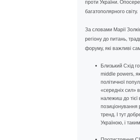
проти України. Опосере
багатополярного світу.
За словами Марії Золкін
регіону до питань, тра
форуму, які важливі сам
Близький Схід го
middle powers, 
політичної попул
«середніх сил» в
належиш до тієї 
позиціонування р
тренд. І тут доб
Україною, і таки
Протистояння США