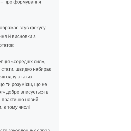
ї – про формування
ідображає зсув фокусу
ння й висновки з
отаток:
пція «середніх сил»,
 стати, швидко набирає
як одну з таких
кщо ти розумієш, що не
ил» добре вписується в
– практично новий
, в тому числі
істр закордонних справ