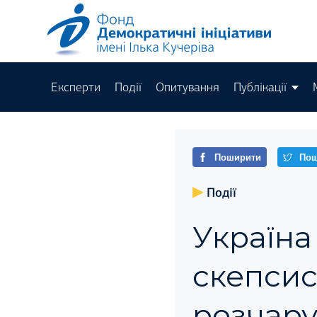
Експерти
Події
Опитування
Публікації
Поширити
Пош
Події
Україна
скепсис
розчару