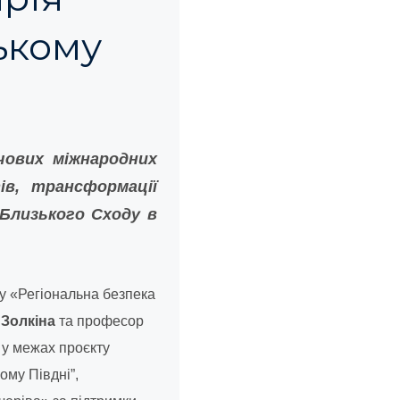
ькому
чових міжнародних
ів, трансформації
 Близького Сходу в
му «Регіональна безпека
 Золкіна
та професор
 у межах проєкту
ому Півдні”,