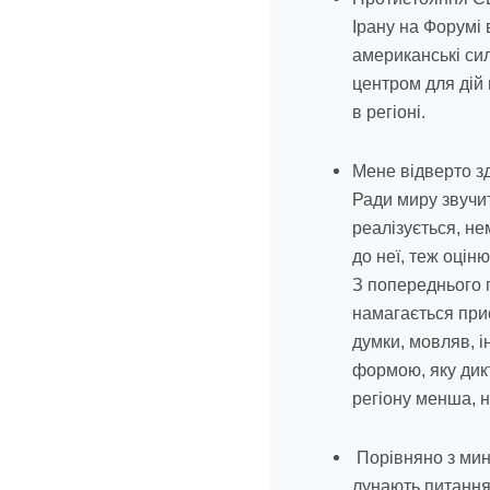
Ірану на Форумі 
американські сил
центром для дій 
в регіоні.
Мене відверто зд
Ради миру звучит
реалізується, не
до неї, теж оцін
З попереднього 
намагається прис
думки, мовляв, і
формою, яку дик
регіону менша, н
Порівняно з мин
лунають питання