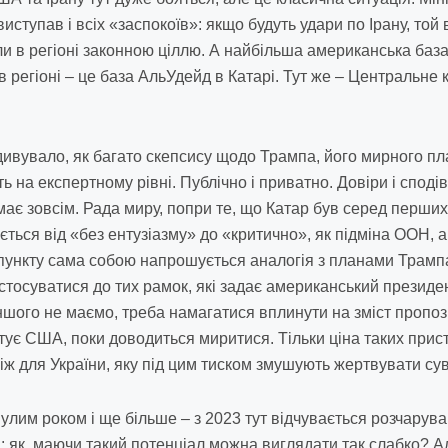
виступав і всіх «заспокоїв»: якщо будуть удари по Ірану, той
и в регіоні законною ціллю. А найбільша американська база,
в регіоні – це база АльУдейд в Катарі. Тут же – Централь
ивувало, як багато скепсису щодо Трампа, його мирного пла
ь на експертному рівні. Публічно і приватно. Довіри і споді
має зовсім. Рада миру, попри те, що Катар був серед перших
юється від «без ентузіазму» до «критично», як підміна ООН, 
пункту сама собою напрошується аналогія з планами Трампа
тосуватися до тих рамок, які задає американський президен
ншого не маємо, треба намагатися вплинути на зміст пропози
тує США, поки доводиться миритися. Тільки ціна таких прис
іж для України, яку під цим тиском змушують жертвувати су
улим роком і ще більше – з 2023 тут відчувається розчару
: як, маючи такий потенціал можна виглядати так слабко? А