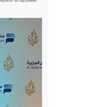
черіва» за підтримки