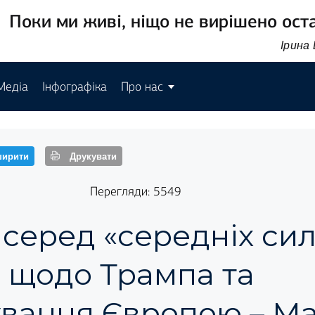
Поки ми живі, ніщо не вирішено ост
Ірина
Медіа
Інфографіка
Про нас
ирити
Друкувати
Перегляди: 5549
 серед «середніх сил
 щодо Трампа та
вання Європою – Ма