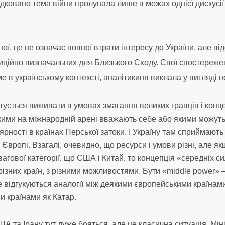
дковано тема війни пролунала лише в межах однієї дискусі
ої, це не означає повної втрати інтересу до України, але в
диційно визначальних для Близького Сходу. Свої спостереже
е в українському контексті, аналітикиня виклала у вигляді н
тується виживати в умовах змагання великих гравців і конце
якими на міжнародній арені вважають себе або якими можуть
ярності в країнах Перської затоки. І Україну там сприймають 
 Європі. Взагалі, очевидно, що ресурси і умови різні, але я
вагової категорії, що США і Китай, то концепція «середніх с
ізних країн, з різними можливостями. Бути «middle power» 
ре відгукуються аналогії між деякими європейськими країнами
ми країнами як Катар.
 та Ірану тут дуже бояться, але це класична ситуація. Мін