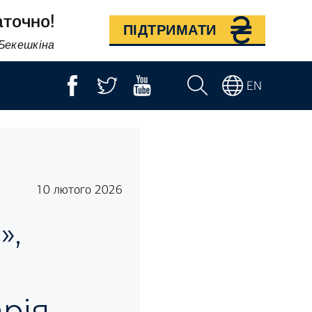
аточно!
ПІДТРИМАТИ
 Бекешкіна
EN
10 лютого 2026
»,
рія