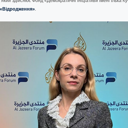
який здійснює Фонд «Демократичні ініціативи імені Ілька Ку
 «Відродження»
.