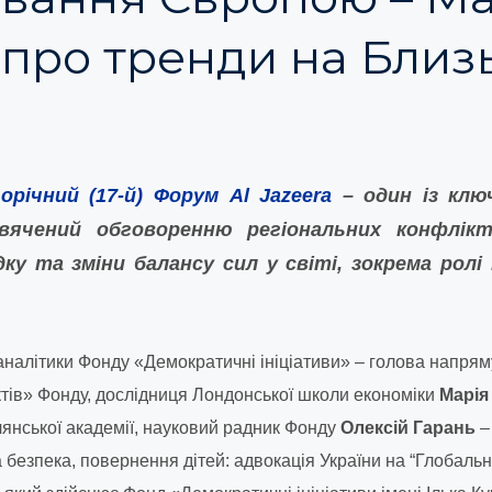
 про тренди на Близ
орічний (17-й) Форум Al Jazeera
– один із клю
свячений обговоренню регіональних конфлікт
ку та зміни балансу сил у світі, зокрема ролі
аналітики Фонду «Демократичні ініціативи» – голова напря
тів» Фонду, дослідниця Лондонської школи економіки
Марія
лянської академії, науковий радник Фонду
Олексій Гарань
–
 безпека, повернення дітей: адвокація України на “Глобальн