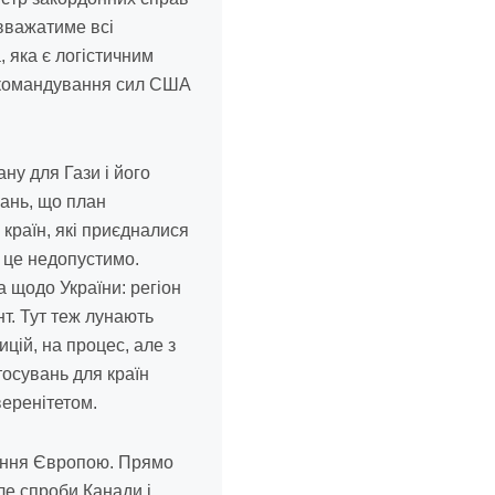
 вважатиме всі
 яка є логістичним
не командування сил США
ну для Гази і його
вань, що план
 країн, які приєдналися
а це недопустимо.
 щодо України: регіон
т. Тут теж лунають
цій, на процес, але з
тосувань для країн
веренітетом.
вання Європою. Прямо
ле спроби Канади і