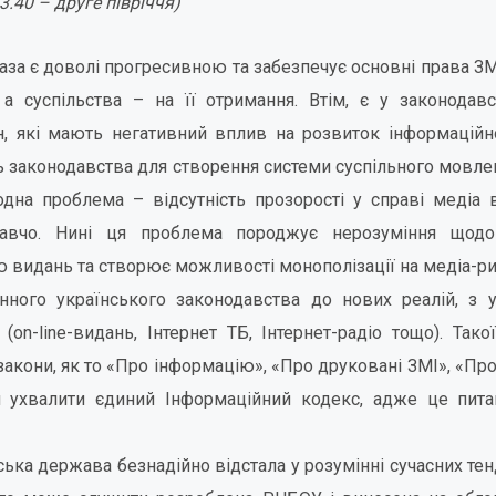
 3.40 – друге півріччя)
за є доволі прогресивною та забезпечує основні права ЗМІ
, а суспільства – на її отримання. Втім, є у законодав
н, які мають негативний вплив на розвиток інформаційно
ть законодавства для створення системи суспільного мовл
дна проблема – відсутність прозорості у справі медіа 
авчо. Нині ця проблема породжує нерозуміння щодо
 видань та створює можливості монополізації на медіа-ри
инного українського законодавства до нових реалій, з
(on-line-видань, Інтернет ТБ, Інтернет-радіо тощо). Тако
акони, як то «Про інформацію», «Про друковані ЗМІ», «Про 
 ухвалити єдиний Інформаційний кодекс, адже це пита
ська держава безнадійно відстала у розумінні сучасних те