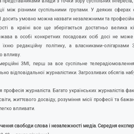
 представниками влади з точки зору суспільних інтересів
ції між різними суспільними групами. У деяких сферах с
МІ досить умовно можна назвати незалежними та професій
сті в країні все ще зберігається достатньо велика к
жава в особі конкретних посадових осіб досі не може
 їхню редакційну політику, а власниками-олігархами 
о впливу.
омерційні ЗМІ, перш за все суспільне телерадіомовлення
ально відповідальної журналістики. Загрозливих обсягів на
 професія журналіста. Багато українських журналістів фак
віти, життєвого досвіду, розуміння місії професії та бажа
 легко впливати.
чення свободи слова і незалежності медіа. Середня експерт