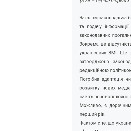
(3.35 – перше півріччя,
Загалом законодавча ба
та подачу інформації
законодавчих прогали
Зокрема, це відсутніс
українських ЗМІ. Ще о
затверджено законод
редакційною політикою
Потрібна адаптація ч
розвитку нових медіа 
навіть основоположні з
Можливо, є доречним
перший рік.
Фактом є те, що україн