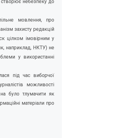
е створює небезпеку до
пільне мовлення, про
анізм захисту редакцій
иск цілком імовірним у
як, наприклад, НКТУ) не
блеми у використанні
лася під час виборчої
урналістів можливості
жна було тлумачити як
ормаційні матеріали про