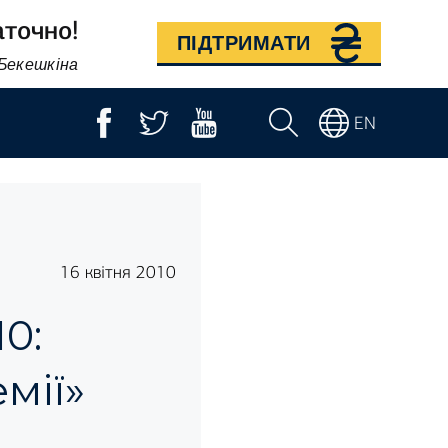
аточно!
ПІДТРИМАТИ
 Бекешкіна
EN
16 квітня 2010
0:
мії»