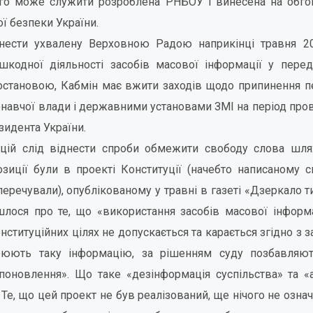
го може служити розроблена РНБОУ і винесена на обго
ї безпеки України.
нести ухвалену Верховною Радою наприкінці травня 2
шкодної діяльності засобів масової інформації у пере
постановою, Кабмін має вжити заходів щодо припинення 
навчої влади і державними установами ЗМІ на період пр
зидента України.
цій слід віднести спроби обмежити свободу слова шл
позиції були в проекті Конституції (начебто написаному
еречували), опублікованому у травні в газеті «Дзеркало т
шлося про те, що «використання засобів масової інформа
онституційних цілях не допускається та карається згідно з 
рюють таку інформацію, за рішенням суду позбавляють
поновлення». Що таке «дезінформація суспільства» та «ан
Те, що цей проект не був реалізований, ще нічого не означ