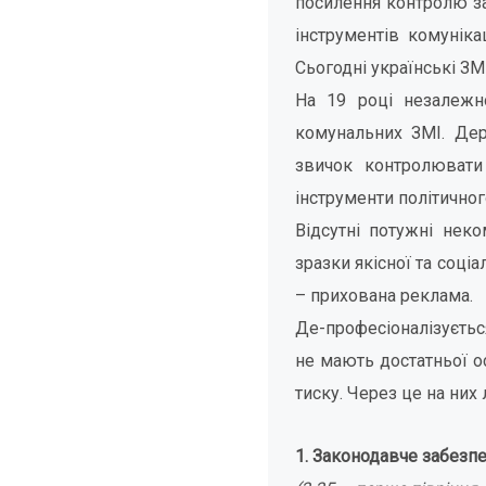
посилення контролю за
інструментів комуніка
Сьогодні українські З
На 19 році незалежно
комунальних ЗМІ. Дер
звичок контролювати
інструменти політичног
Відсутні потужні нек
зразки якісної та соці
– прихована реклама.
Де-професіоналізується
не мають достатньої ос
тиску. Через це на них
1. Законодавче забезпе