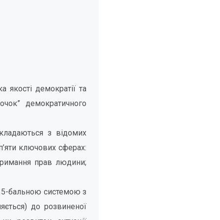
а якості демократії та
точок” демократичного
складаються з відомих
 п’яти ключових сферах:
отримання прав людини;
за 5-бальною системою з
ляється) до розвиненої