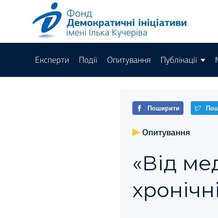
Експерти
Події
Опитування
Публікації
Поширити
Пош
Опитування
«Від ме
хронічні