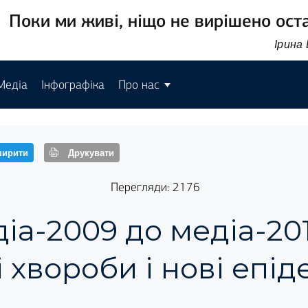
Поки ми живі, ніщо не вирішено ост
Ірина
Медіа
Інфографіка
Про нас
ирити
Друкувати
Перегляди: 2176
діа-2009 до медіа-201
 хвороби і нові епіде