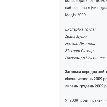
консолідованої демок
наближається (чи відд
Медіа-2009
Експертна група:
Діана Дуцик
Наталя Лігачова
Вікторія Сюмар
Олександр Чекмишев
Загальна середня рейти
січень-червень 2009 ро
липень-грудень 2009 р.
У 2009 році практичн