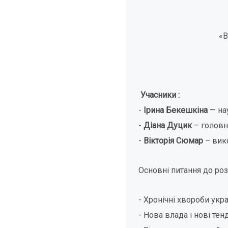
«В
Учасники :
-
Ірина Бекешкіна
— на
-
Діана Дуцик
– головн
-
Вікторія Сюмар
– вико
Основні питання до роз
- Хронічні хвороби укр
- Нова влада і нові тен