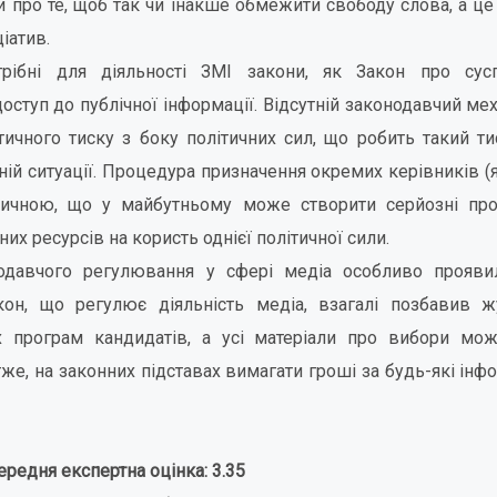
и про те, щоб так чи інакше обмежити свободу слова, а ц
іатив.
трібні для діяльності ЗМІ закони, як Закон про сус
ступ до публічної інформації. Відсутній законодавчий мех
тичного тиску з боку політичних сил, що робить такий т
ній ситуації. Процедура призначення окремих керівників (
тичною, що у майбутньому може створити серйозні про
х ресурсів на користь однієї політичної сили.
одавчого регулювання у сфері медіа особливо прояви
акон, що регулює діяльність медіа, взагалі позбавив ж
 програм кандидатів, а усі матеріали про вибори мо
отже, на законних підставах вимагати гроші за будь-які інф
ередня експертна оцінка: 3.35