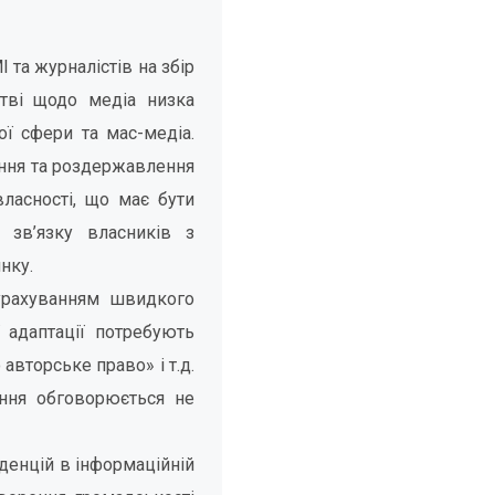
 та журналістів на збір
стві щодо медіа низка
ї сфери та мас-медіа.
ення та роздержавлення
власності, що має бути
 зв’язку власників з
нку.
 урахуванням швидкого
ї адаптації потребують
авторське право» і т.д.
ння обговорюється не
нденцій в інформаційній