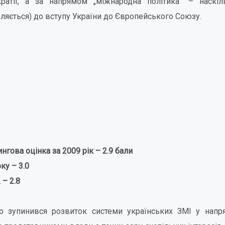
ратії, а за напрямом „міжнародна політика” – наскіл
аляється) до вступу України до Європейського Союзу.
нгова оцінка за 2009 рік – 2.9 бали
ку – 3.0
 – 2.8
о зупинився розвиток системи українських ЗМІ у напря