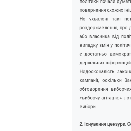
політики почали думат
повернення схожих ініц
Не ухвалені такі по
роздержавлення, про до
або власника від полі
випадку змін у політич
є достатньо демокра
державних інформаційни
Недосконалість закон
кампанії, оскільки З
обговорення виборчих
«виборчу агітацію» і, 
вибори.
2. Існування цензури. С