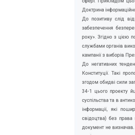
сфері. Прикладом цьо
Доктрина інформаційно
До позитиву слід від
забезпечення безпере
року». Згідно з цією 
службами органів вико
кампанії з виборів Пре
До негативних тенден
Конституції. Такі про
згодом обидві сили зап
34-1 цього проекту й
суспільства та в антик
інформації, які поши
свідоцтва) без права 
документ не визначав. 