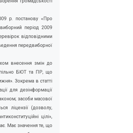
ворення громадськості
009 р. постанову «Про
двиборний період 2009
перевірок відповідними
оведення передвиборної
яхом внесення змін до
 спільно БЮТ та ПР, що
ижня». Зокрема в статті
ції для дезінформації
законом; засоби масової
ся ліцензії (дозволу,
тиконституційні цілі»,
ає. Має значення те, що