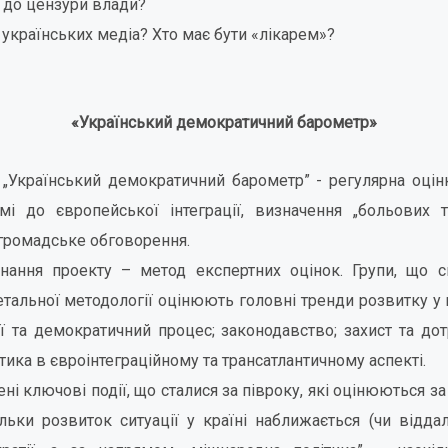
– до цензури влади?
 українських медіа? Хто має бути «лікарем»?
«Український демократичний барометр»
„Український демократичний барометр” - регулярна оцінк
мі до європейської інтеграції, визначення „больових 
 громадське обговорення.
ання проекту – метод експертних оцінок. Групи, що 
детальної методології оцінюють головні тренди розвитку у
ії та демократичний процес; законодавство; захист та д
тика в євроінтеграційному та трансатлантичному аспекті.
ені ключові події, що сталися за півроку, які оцінюються 
ільки розвиток ситуації у країні наближається (чи відда