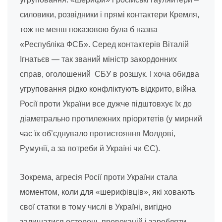
силовики, розвідники і прямі контактери Кремля,
тож не менш показовою була б назва
«Республіка ФСБ». Серед контактерів Віталій
Ігнатьєв — так званий міністр закордонних
справ, оголошений СБУ в розшук. І хоча обидва
угруповання рідко конфліктують відкрито, війна
Росії проти України все дужче підштовхує їх до
діаметрально протилежних пріоритетів (у мирний
час їх об’єднувало протистояння Молдові,
Румунії, а за потреби й Україні чи ЄС).
Зокрема, агресія Росії проти України стала
моментом, коли для «шерифівців», які ховають
свої статки в тому числі в Україні, вигідно
залишатися осторонь провокацій і заробляти