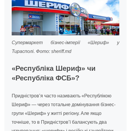
Супермаркет бізнес-імперії «Шериф» у
Тирасполі. Фото: sheriff.md
«Республіка Шериф» чи
«Республіка ФСБ»?
Придністров’я часто називають «Республікою
Шериф» — через тотальне домінування бізнес-
групи «Шериф» у житті регіону. Але якщо
точніше, то в Придністров’ї балансують два
угруповання: «шерифи» і російські гауляйтери –