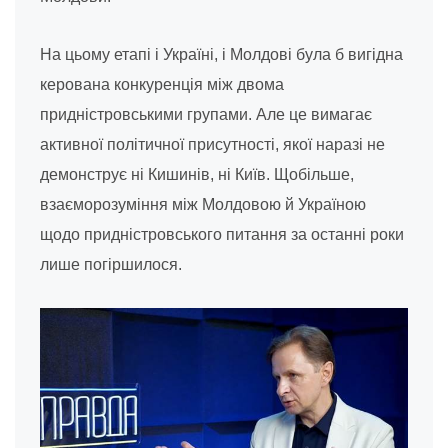
На цьому етапі і Україні, і Молдові була б вигідна
керована конкуренція між двома
придністровськими групами. Але це вимагає
активної політичної присутності, якої наразі не
демонструє ні Кишинів, ні Київ. Щобільше,
взаєморозуміння між Молдовою й Україною
щодо придністровського питання за останні роки
лише погіршилося.