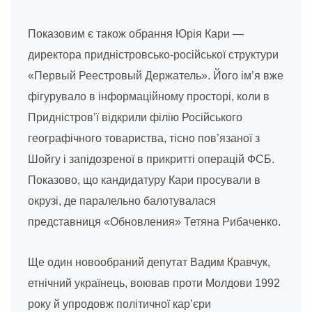
Показовим є також обрання Юрія Кари —
директора придністровсько-російської структури
«Первый Реестровый Держатель». Його ім’я вже
фігурувало в інформаційному просторі, коли в
Придністров’ї відкрили філію Російського
географічного товариства, тісно пов’язаної з
Шойгу і запідозреної в прикритті операцій ФСБ.
Показово, що кандидатуру Кари просували в
окрузі, де паралельно балотувалася
представниця «Обновления» Тетяна Рибаченко.
Ще один новообраний депутат Вадим Кравчук,
етнічний українець, воював проти Молдови 1992
року й упродовж політичної кар’єри