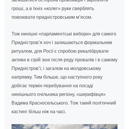
гроші, а в їхніх «колег» руки сверблять
повоювати придністровським м’ясом.
Тож нинішні «парламентські вибори» для самого
Придністров’я хоч і залишаються формальним
ритуалом, для Росії є спробою рекалібрувати
активи в сірій зоні після ряду провалів і в самому
Придністров’ї, і загалом на молдовському
напрямку. Тим більше, що наступного року
добігає термін перебування на посаді
нинішнього очільника регіону, «шерифівця»
Вадима Красносельського. Тож такий політичний
кастинг більш ніж на часі.