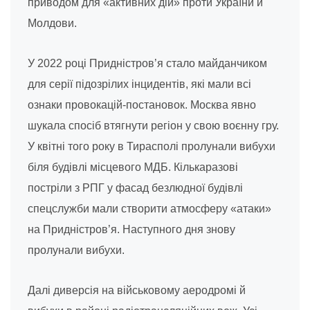
приводом для «активних дій» проти України й
Молдови.
У 2022 році Придністров’я стало майданчиком
для серії підозрілих інцидентів, які мали всі
ознаки провокацій-постановок. Москва явно
шукала спосіб втягнути регіон у свою воєнну гру.
У квітні того року в Тирасполі пролунали вибухи
біля будівлі місцевого МДБ. Кількаразові
постріли з РПГ у фасад безлюдної будівлі
спецслужби мали створити атмосферу «атаки»
на Придністров’я. Наступного дня знову
пролунали вибухи.
Далі диверсія на військовому аеродромі й