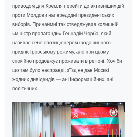
приводом для Кремля перейти до активніших дій
проти Молдови напередодні президентських
виборів. Принаймні так стверджував колишній
«міністр пропаганди» Геннадій Чорба, який
називає себе опозиціонером щодо чинного
придністровському режиму, але при цьому
спокійно продовжує проживати в регіоні. Хоч би
що там було насправді, з’їзд не дав Москві
жодних дивідендів — ані інформаційних, ані
політичних.