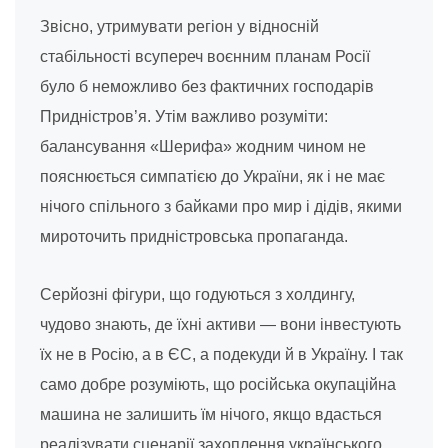
Звісно, утримувати регіон у відносній
стабільності всупереч воєнним планам Росії
було б неможливо без фактичних господарів
Придністров’я. Утім важливо розуміти:
балансування «Шерифа» жодним чином не
пояснюється симпатією до України, як і не має
нічого спільного з байками про мир і дідів, якими
мироточить придністровська пропаганда.
Серйозні фігури, що годуються з холдингу,
чудово знають, де їхні активи — вони інвестують
їх не в Росію, а в ЄС, а подекуди й в Україну. І так
само добре розуміють, що російська окупаційна
машина не залишить їм нічого, якщо вдасться
реалізувати сценарії захоплення українського