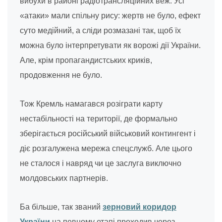
вибухи в районі радіотрансляційних веж. Усі
«атаки» мали спільну рису: жертв не було, ефект
суто медійний, а сліди розмазані так, щоб їх
можна було інтерпретувати як ворожі дії України.
Але, крім пропагандистських криків,
продовження не було.
Тож Кремль намагався розіграти карту
нестабільності на території, де формально
зберігається російський військовий контингент і
діє розгалужена мережа спецслужб. Але цього
не сталося і навряд чи це заслуга виключно
молдовських партнерів.
Ба більше, так званий
зерновий коридор
України
на певному етапі проходив через