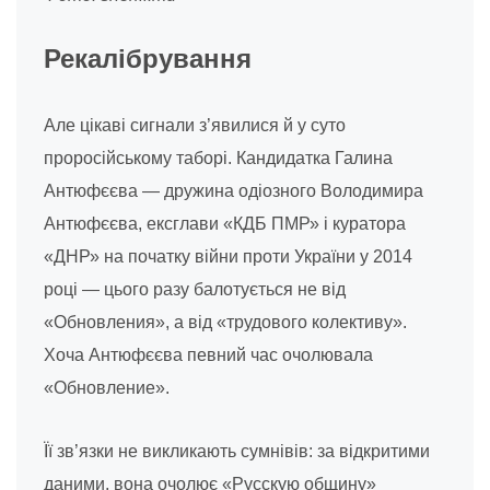
Рекалібрування
Але цікаві сигнали з’явилися й у суто
проросійському таборі. Кандидатка Галина
Антюфєєва — дружина одіозного Володимира
Антюфєєва, ексглави «КДБ ПМР» і куратора
«ДНР» на початку війни проти України у 2014
році — цього разу балотується не від
«Обновления», а від «трудового колективу».
Хоча Антюфєєва певний час очолювала
«Обновление».
Її зв’язки не викликають сумнівів: за відкритими
даними, вона очолює «Русскую общину»