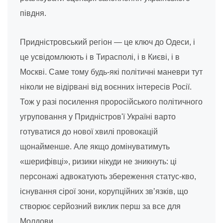
півдня.
Придністровський регіон — це ключ до Одеси, і
це усвідомлюють і в Тирасполі, і в Києві, і в
Москві. Саме тому будь-які політичні маневри тут
ніколи не відірвані від воєнних інтересів Росії.
Тож у разі посилення проросійського політичного
угруповання у Придністров'ї Україні варто
готуватися до нової хвилі провокацій
щонайменше. Але якщо домінуватимуть
«шерифівці», ризики нікуди не зникнуть: ці
персонажі адвокатують збереження статус-кво,
існування сірої зони, корупційних звʼязків, що
створює серйозний виклик перш за все для
Молдови.