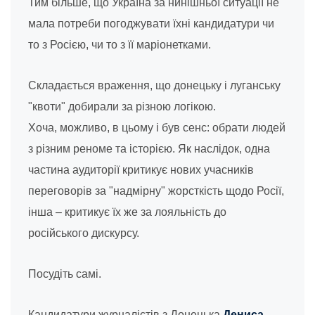
Тим більше, що Україна за нинішньої ситуації не
мала потреби погоджувати їхні кандидатури чи
то з Росією, чи то з її маріонетками.
Складається враження, що донецьку і луганську
"квоти" добирали за різною логікою.
Хоча, можливо, в цьому і був сенс: обрати людей
з різним реноме та історією. Як наслідок, одна
частина аудиторії критикує нових учасників
переговорів за "надмірну" жорсткість щодо Росії,
інша – критикує їх же за лояльність до
російського дискурсу.
Посудіть самі.
Кандидатури журналістів з Донецька
Дениса