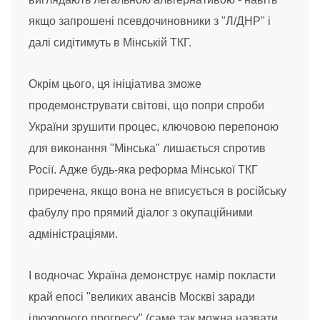
якщо запрошені псевдочиновники з "Л/ДНР" і
далі сидітимуть в Мінській ТКГ.
Окрім цього, ця ініціатива зможе
продемонструвати світові, що попри спроби
України зрушити процес, ключовою перепоною
для виконання "Мінська" лишається спротив
Росії. Адже будь-яка реформа Мінської ТКГ
приречена, якщо вона не вписується в російську
фабулу про прямий діалог з окупаційними
адміністраціями.
І водночас Україна демонструє намір покласти
край епосі "великих авансів Москві заради
ілюзорного прогресу" (саме так можна назвати