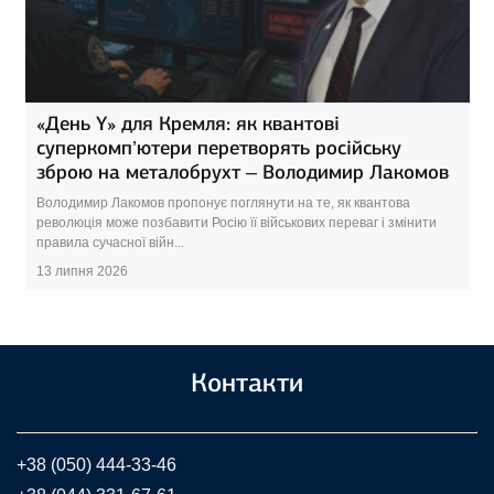
«День Y» для Кремля: як квантові
суперкомп’ютери перетворять російську
зброю на металобрухт – Володимир Лакомов
Володимир Лакомов пропонує поглянути на те, як квантова
революція може позбавити Росію її військових переваг і змінити
правила сучасної війн...
13 липня 2026
Контакти
+38 (050) 444-33-46