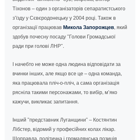
Тіхонов – один з організаторів сепаратистського
з’їзду у Сєвєродонецьку у 2004 році. Також в
організації працював
Микола Запорожцев
, який
здобув почесну посаду "Голови Громадської
ради при голові ЛНР".
І начебто не може одна людина відповідати за
вчинки інших, але якщо все це – одна команда,
яка працювала пліч-о-пліч, а сама організація
рясніла такими персонажами, то вибір, м’яко
кажучи, викликає запитання.
Інший "представник Луганщини" – Костянтин
Лібстер, відомий у професійних колах лікар.
Щоправда, політична і громадянська позиція