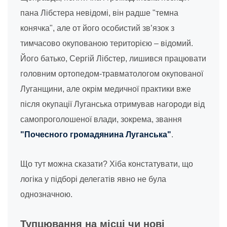
пана Лібстера невідомі, він радше "темна
конячка", але от його особистий зв’язок з
тимчасово окупованою територією – відомий.
Його батько, Сергій Лібстер, лишився працювати
головним ортопедом-травматологом окупованої
Луганщини, але окрім медичної практики вже
після окупації Луганська отримував нагороди від
самопроголошеної влади, зокрема, звання
"Почесного громадянина Луганська"
.
Що тут можна сказати? Хіба констатувати, що
логіка у підборі делегатів явно не була
однозначною.
Тупцювання на місці чи нові