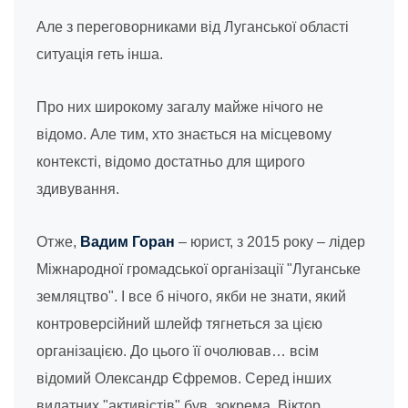
Але з переговорниками від Луганської області
ситуація геть інша.
Про них широкому загалу майже нічого не
відомо. Але тим, хто знається на місцевому
контексті, відомо достатньо для щирого
здивування.
Отже,
Вадим Горан
– юрист, з 2015 року – лідер
Міжнародної громадської організації "Луганське
земляцтво". І все б нічого, якби не знати, який
контроверсійний шлейф тягнеться за цією
організацією. До цього її очолював… всім
відомий Олександр Єфремов. Серед інших
видатних "активістів" був, зокрема, Віктор