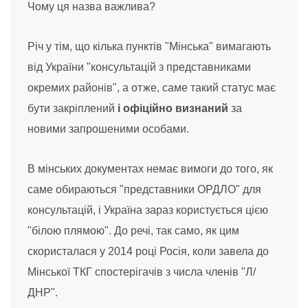
Чому ця назва важлива?
Річ у тім, що кілька пунктів "Мінська" вимагають
від України "консультацій з представниками
окремих районів", а отже, саме такий статус має
бути закріплений
і офіційно визнаний
за
новими запрошеними особами.
В мінських документах немає вимоги до того, як
саме обираються "представники ОРДЛО" для
консультацій, і Україна зараз користується цією
"білою плямою". До речі, так само, як цим
скористалася у 2014 році Росія, коли завела до
Мінської ТКГ спостерігачів з числа членів "Л/
ДНР".