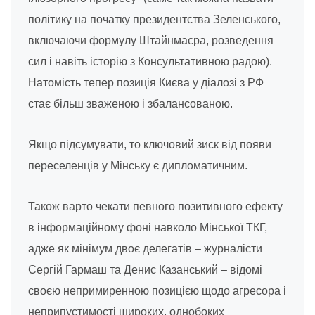
політику на початку президентства Зеленського,
включаючи формулу Штайнмаєра, розведення
сил і навіть історію з Консультативною радою).
Натомість тепер позиція Києва у діалозі з РФ
стає більш зваженою і збалансованою.
Якщо підсумувати, то ключовий зиск від появи
переселенців у Мінську є дипломатичним.
Також варто чекати певного позитивного ефекту
в інформаційному фоні навколо Мінської ТКГ,
адже як мінімум двоє делегатів – журналісти
Сергій Гармаш та Денис Казанський – відомі
своєю непримиренною позицією щодо агресора і
неприпустимості широких, однобоких