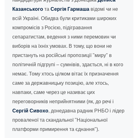
Казанського
та
Сергія Гармаша
відомі чи не
всій Україні. Обидва були критиками широких
компромісів з Росією, підігравання
сепаратистам, ведення з ними перемовин чи
виборів на їхніх умовах. В тому, що вони не
пристануть на російські пропозиції "миру" в
політичній підгрупі – сумнівів, здається, ні в кого
немає. Тому хтось цілком вітає їх призначення
саме за державницьку позицію, але хтось,
навпаки, саме через це називає цих
переговорників неприйнятними (як, до речі і
Сергій Сивохо
, донедавна радник РНБО і лідер
проваленої та скандальної "Національної
платформи примирення та єднання").