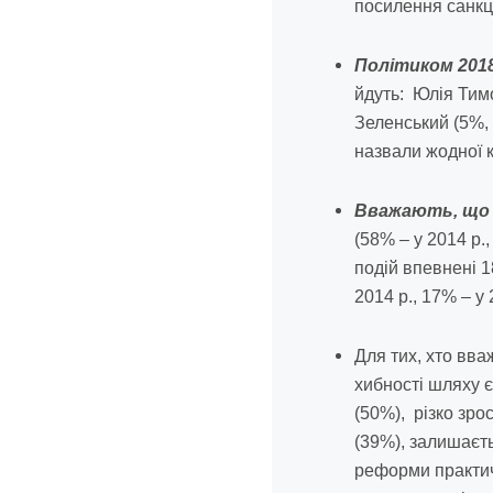
посилення санкцій
Політиком 201
йдуть: Юлія Тимо
Зеленський (5%, 
назвали жодної к
Вважають, що п
(58% – у 2014 р.
подій впевнені 1
2014 р., 17% – у 
Для тих, хто вв
хибності шляху є
(50%), різко зр
(39%), залишаєть
реформи практич