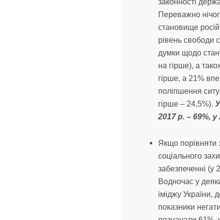
законності держа
Переважно нічог
становище росій
рівень свободи с
думки щодо стан
на гірше), а так
гірше, а 21% вп
поліпшення ситуа
гірше – 24,5%).
У
2017 р. – 69%, у 
Якщо порівняти з
соціального захи
забезпеченні (у 2
Водночас у деяк
іміджу України, 
показники негати
позначали 61%, у