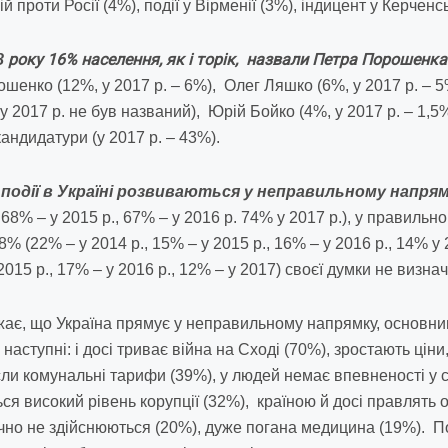
 проти Росії (4%), події у Вірменії (3%), індицент у Керченсь
року 16% населення, як і торік,
назвали Петра Порошенка
8
шенко (12%, у 2017 р. – 6%), Олег Ляшко (6%, у 2017 р. – 
у 2017 р. не був названий), Юрій Бойко (4%, у 2017 р. – 1,
андидатури (у 2017 р. – 43%).
одії в Україні розвиваються у неправильному напрям
, 68% – у 2015 р., 67% – у 2016 р. 74% у 2017 р.), у правиль
8% (22% – у 2014 р., 15% – у 2015 р., 16% – у 2016 р., 14% у 
2015 р., 17% – у 2016 р., 12% – у 2017) своєї думки не визна
ажає, що Україна прямує у неправильному напрямку, основ
 наступні: і досі триває війна на Сході (70%), зростають ціни
осли комунальні тарифи (39%), у людей немає впевненості у
ся високий рівень корупції (32%), країною й досі правлять о
но не здійснюються (20%), дуже погана медицина (19%). П