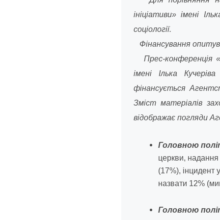
ініціативи» імені І
соціології.
Фінансування опитува
Прес-конференція «20
імені Ілька Кучерів
фінансується Агентст
Зміст матеріалів зах
відображає погляди А
Головною політ
церкви, надання
(17%), інцидент 
назвати 12% (ми
Головною політ