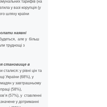
комунальних тарифів (на
тила у вазі корупція (у
ого шляху країни
одолати наявні
будеться, але у більш
ли труднощі з
ття становище в
 сталися: у рівні цін та
і України (68%), у
громадян у завтрашньому
 праці (58%),
ов’я (57%), у ставленні
азначене у дотриманні