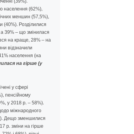
ченні (39%).
о населення (62%),
ічних меншин (57,5%),
ки (40%). Розділилися
 а 39% – що змінилася
вся на краще, 28% – на
яни відзначили
 41% населення (на
нилася на гірше (у
ічені у сфері
%), пенсійному
9%, у 2018 р. – 58%).
щодо міжнародного
4%). Дещо зменшилися
17 р. зміни на гірше
 72% і 68%), рівні