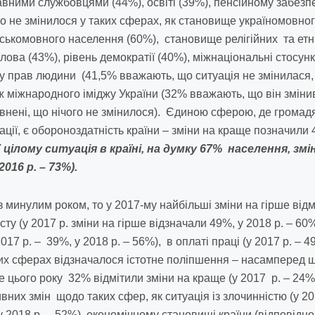
вними службовцями (44%), освіті (39%), пенсійному забезпе
о не змінилося у таких сферах, як становище україномовног
ськомовного населення (60%), становище релігійних та етн
лова (43%), рівень демократії (40%), міжнаціональні стосун
у прав людини (41,5% вважають, що ситуація не змінилася,
ож міжнародного іміджу України (32% вважають, що він зміни
евнені, що нічого не змінилося). Єдиною сферою, де громад
ції, є обороноздатність країни – зміни на краще позначили
 цілому ситуація в країні, на думку 67% населення, змі
2016 р. – 73%).
 минулим роком, то у 2017-му найбільші зміни на гірше відм
сту (у 2017 р. зміни на гірше відзначали 49%, у 2018 р. – 60
017 р. – 39%, у 2018 р. – 56%), в оплаті праці (у 2017 р. – 4
их сферах відзначалося істотне поліпшення – насамперед 
де цього року 32% відмітили зміни на краще (у 2017 р. – 2
вних змін щодо таких сфер, як ситуація із злочинністю (у 20
 2018 р. – 52%), економічному становищі країни (відповідно,