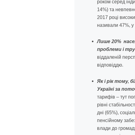
роком серед інд
14%) та невпевне
2017 році високи
називали 47%, у 
Лише 20% насел
проблеми і тру
віддаленій перс
відповіддю.
Як і рік тому,
Україні за пот
тарифів – тут по
рівні стабільнос
дні (65%), соціа
пенсійному забез
влади до громадя