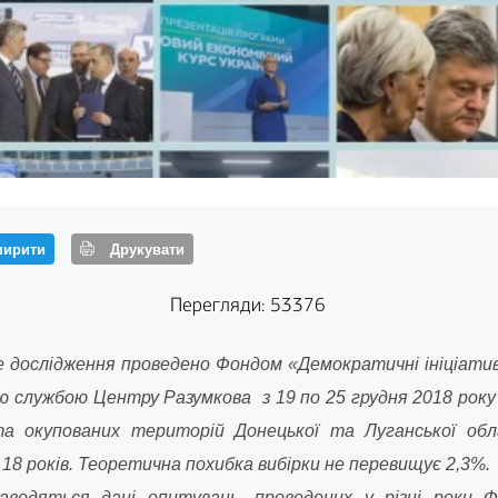
ирити
Друкувати
Перегляди: 53376
дослідження проведено Фондом «Демократичні ініціативи»
ю службою Центру Разумкова з 19 по 25 грудня 2018 року в
а окупованих територій Донецької та Луганської об
 18 років. Теоретична похибка вибірки не перевищує 2,3%.
одяться дані опитувань, проведених у різні роки Ф