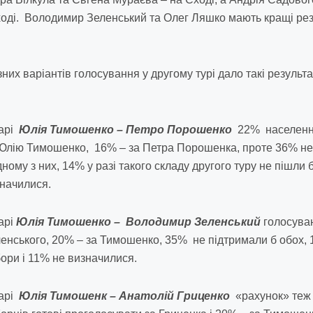
оді. Володимир Зеленський та Олег Ляшко мають кращі резу
их варіантів голосування у другому турі дало такі результа
парі
Юлія Тимошенко – Петро Порошенко
22% населення
Юлію Тимошенко, 16% – за Петра Порошенка, проте 36% не 
ному з них, 14% у разі такого складу другого туру не пішли 
начилися.
арі
Юлія Тимошенко – Володимир Зеленський
голосуван
енського, 20% – за Тимошенко, 35% не підтримали б обох, 
ори і 11% не визначилися.
парі
Юлія Тимошенк – Анатолій Гриценко
«рахунок» теж 