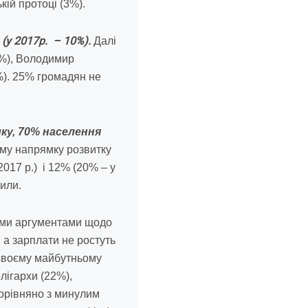
кій протоці (3%).
 (у 2017р.
– 10%).
Далі
5%), Володимир
5%). 25% громадян не
ку, 70% населення
ному напрямку розвитку
2017 р.) і 12% (20% – у
чили.
ними аргументами щодо
, а зарплати не ростуть
 своєму майбутньому
лігархи (22%),
орівняно з минулим