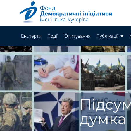
Експерти
Події
Опитування
Публікації
Підсум
думка