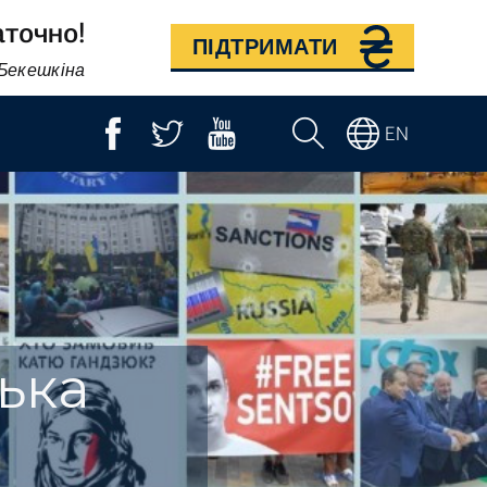
аточно!
ПІДТРИМАТИ
 Бекешкіна
EN
ька