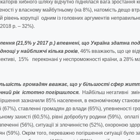
икаторів хибного шляху відчутно піднялася вага зростання 
ності у власному майбутньому (на 8%), натомість дещо втра
й рівень корупції одним із головних аргументів неправильн
2018 р. – 32%).
ення (21,5% у 2017 р.) впевнені, що Україна здатна п
днощі у найближчі кілька років
, 46% вважають, що це від
пективі, 15% переконані у неспроможності країни, а 28% ма
 більшість громадян вважає, що у більшості сфер жи
очний рік істотно погіршилося.
Найбільш негативні зміни
гіршення зазначили 85% населення, в економічному становищ
ті (67%), ставленні громадян до влади (65%), упевненості 
льному захисті (60,5%), рівні добробуту родини (59%), оплаті
печенні (56%), ситуації зі злочинністю (52%), охороною здор
н (59%). Окрім того, переважно погіршення ситуації було з