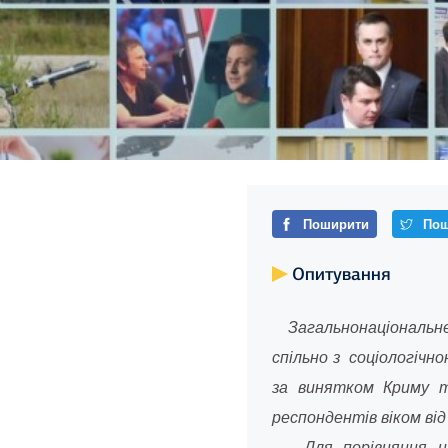
Поширити
Пош
Опитування
Загальнонаціональне 
спільно з соціологічно
за винятком Криму т
респондентів віком від
Для порівняння нав