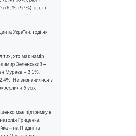
я (61% і 57%), освіті
нта України, тоді як
 тих, хто має намір
одимир Зеленський –
ен Мураєв – 3,1%,
2,4%. Не визначилися з
акреслили б усіх
мошенко має підтримку в
Анатолія Гриценка,
ка – на Півдні та
го та Олександра