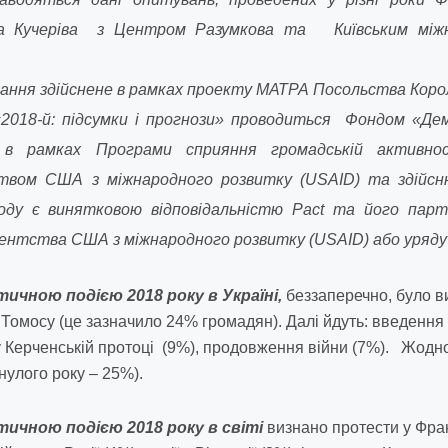
лька Кучеріва з Центром Разумкова та Київським мі
ння здійснене в рамках проекту МАТРА Посольства Корол
18-й: підсумки і прогнози
» проводиться Фондом «Демо
а в рамках Програми сприяння громадській активно
вом США з міжнародного розвитку (USAID) та здійсню
оду є винятковою відповідальністю Pact та його партн
гентства США з міжнародного розвитку (USAID) або уряд
ичною подією 2018 року в Україні,
беззаперечно, було в
 Томосу (це зазначило 24% громадян). Далі йдуть: введення
у Керченській протоці (9%), продовження війни (7%). Жодної
нулого року – 25%).
ичною подією 2018 року в світі
визнано протести у Фран