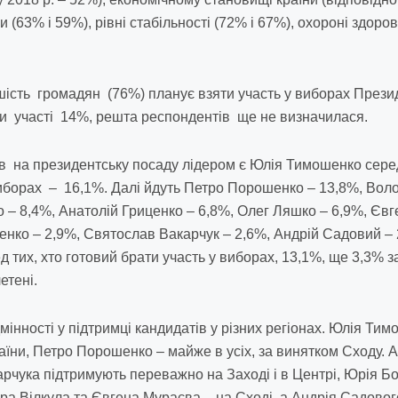
(63% і 59%), рівні стабільності (72% і 67%), охороні здоров’
ість громадян (76%) планує взяти участь у виборах Президе
и участі 14%, решта респондентів ще не визначилася.
в на президентську посаду лідером є Юлія Тимошенко серед
виборах – 16,1%. Далі йдуть Петро Порошенко – 13,8%, Вол
 – 8,4%, Анатолій Гриценко – 6,8%, Олег Ляшко – 6,9%, Євг
нко – 2,9%, Святослав Вакарчук – 2,6%, Андрій Садовий – 
 тих, хто готовий брати участь у виборах, 13,1%, ще 3,3% з
етені.
дмінності у підтримці кандидатів у різних регіонах. Юлія Ти
раїни, Петро Порошенко – майже в усіх, за винятком Сходу. 
чука підтримують переважно на Заході і в Центрі, Юрія Бой
ра Вілкула та Євгена Мураєва – на Сході, а Андрія Садово