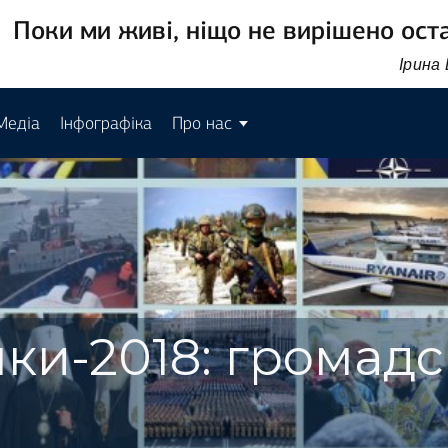
Поки ми живі, ніщо не вирішено ост
Ірина
Медіа
Інфографіка
Про нас
ки-2018: громадс