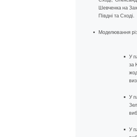
Шевченка на Зах
Півдні та Сході.
Моделювання різн
У 
за 
жод
виз
У п
Зел
виб
У 