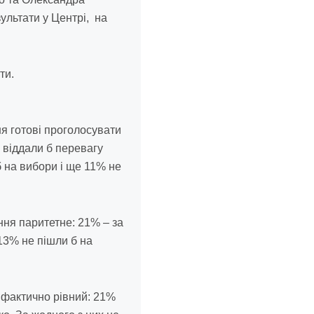
льтати у Центрі, на
ти.
 готові проголосувати
віддали б перевагу
б на вибори і ще 11% не
ня паритетне: 21% – за
13% не пішли б на
фактично рівний: 21%