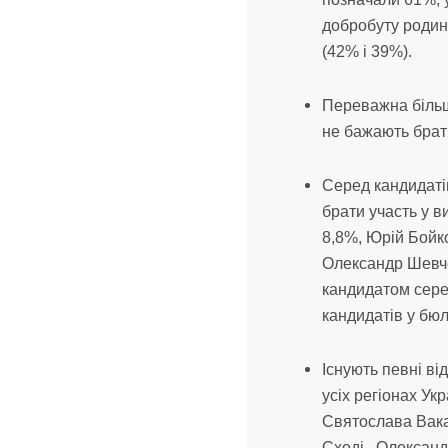
добробуту родини 
(42% і 39%).
Переважна більш
не бажають брат
Серед кандидаті
брати участь у 
8,8%, Юрій Бойко
Олександр Шевче
кандидатом серед
кандидатів у бюл
Існують певні ві
усіх регіонах Ук
Святослава Вакар
Сході, Олександ