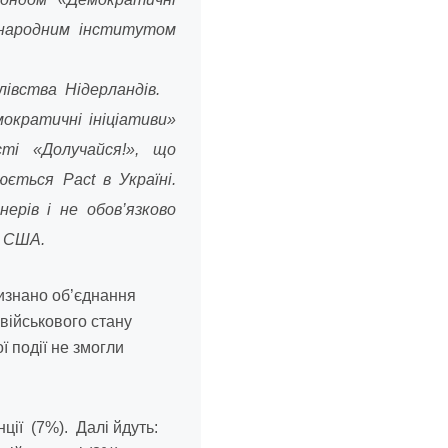
жнародним інститутом
івства Нідерландів.
кратичні ініціативи»
сті «Долучайся!», що
ється Pact в Україні.
ерів i не обов’язково
у США.
изнано об’єднання
 військового стану
 події не змогли
ції (7%). Далі йдуть: