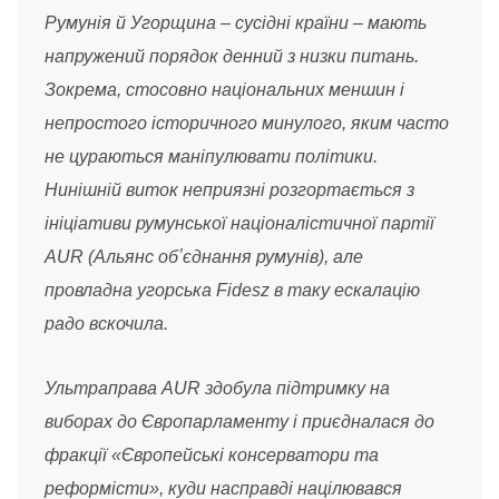
Румунія й Угорщина – сусідні країни – мають
напружений порядок денний з низки питань.
Зокрема, стосовно національних меншин і
непростого історичного минулого, яким часто
не цураються маніпулювати політики.
Нинішній виток неприязні розгортається з
ініціативи румунської націоналістичної партії
AUR (Альянс обʼєднання румунів), але
провладна угорська Fidesz в таку ескалацію
радо вскочила.
Ультраправа AUR здобула підтримку на
виборах до Європарламенту і приєдналася до
фракції «Європейські консерватори та
реформісти», куди насправді націлювався