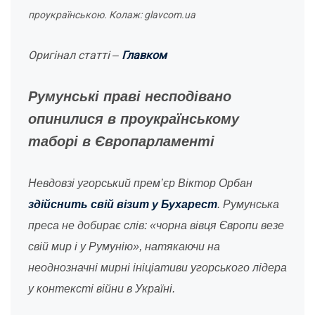
проукраїнською. Колаж: glavcom.ua
Оригінал статті
Главком
–
Румунські праві несподівано
опинилися в проукраїнському
таборі в Європарламенті
Невдовзі угорський прем’єр Віктор Орбан
здійснить свій візит у Бухарест
. Румунська
преса не добирає слів: «чорна вівця Європи везе
свій мир і у Румунію», натякаючи на
неоднозначні мирні ініціативи угорського лідера
у контексті війни в Україні.