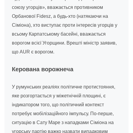
союзу угорців», вважається противником
Орбанової Fidesz, а будь-хто (натякаючи на
Сіміона), хто виступає проти інтересів угорців у
всьому Карпатському басейні, вважається
ворогом всієї Угорщини. Врешті міністр заявив,
що AUR є ворогом.
Керована ворожнеча
У румунських реаліях політичне протистояння,
яке розгортається у міжетнічній площині, є
індикатором того, що політичний контекст
потребує мобілізаційного імпульсу. По-перше,
ситуацію в Сату Маре з нападками Сіміона на
угорську партію важко назвати випадковим