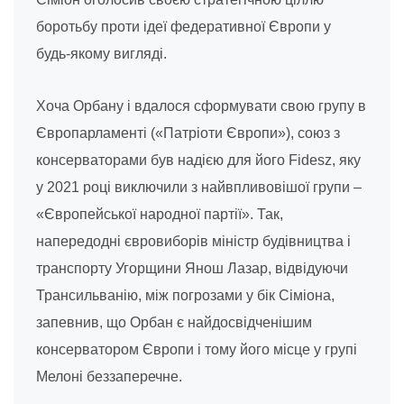
боротьбу проти ідеї федеративної Європи у
будь-якому вигляді.
Хоча Орбану і вдалося сформувати свою групу в
Європарламенті («Патріоти Європи»), союз з
консерваторами був надією для його Fidesz, яку
у 2021 році виключили з найвпливовішої групи –
«Європейської народної партії». Так,
напередодні євровиборів міністр будівництва і
транспорту Угорщини Янош Лазар, відвідуючи
Трансильванію, між погрозами у бік Сіміона,
запевнив, що Орбан є найдосвідченішим
консерватором Європи і тому його місце у групі
Мелоні беззаперечне.