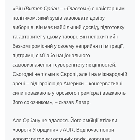
«Він (
Віктор Орбан – «Главком
») є найстаршим
політиком, який зумів завоювати довіру
виборців, він має найбільший досвід, підготовку
та авторитет у цьому таборі. Він непохитний і
безкомпромісний у своєму неприйнятті міграції,
підтримці сім'ї або національного
самовизначення і суверенітету як цінностей.
Сьогодні не тільки в Європі, але і на міжнародній
арені – від Ізраїлю до Америки – консервативні
сили поважають угорського прем'єра і вважають
його союзником», – сказав Лазар.
Але Орбану не вдалося. Його амбіції втілили
«вороги Угорщини» з AUR. Водночас попри
ворожу риторику останніх років, ворогами