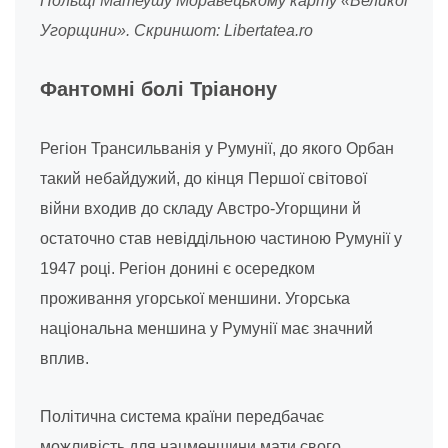
Польщі Матеушу Моравецькому карту «Великої
Угорщини». Скриншот: Libertatea.ro
Фантомні болі Тріанону
Регіон Трансильванія у Румунії, до якого Орбан
такий небайдужий, до кінця Першої світової
війни входив до складу Австро-Угорщини й
остаточно став невіддільною частиною Румунії у
1947 році. Регіон донині є осередком
проживання угорської меншини. Угорська
національна меншина у Румунії має значний
вплив.
Політична система країни передбачає
можливість для нацменшини мати свого