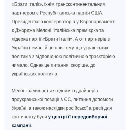
«Брати Італії», їхнім трансконтинентальним
партнером є Республіканська партія США.
Президенткою консерваторів у Європарламенті
є Джорджа Мелоні, італійська прем’єрка та
лідерка партії «Брати Італії». А от партнерів з
України немає, й це при тому, що українських
політиків з відповідною політичною траєкторією
чимало. Однак це питання, скоріше, до
українських політиків.
Мелоні залишається одним із драйверів
проукраїнської позиції в ЄС, питання допомоги
Україні, а також наслідки російської агресії для
континенту були
у центрі її передвиборчої
кампанії
.