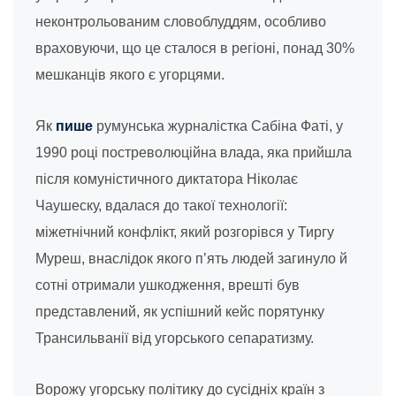
неконтрольованим словоблуддям, особливо
враховуючи, що це сталося в регіоні, понад 30%
мешканців якого є угорцями.
Як
пише
румунська журналістка Сабіна Фаті, у
1990 році постреволюційна влада, яка прийшла
після комуністичного диктатора Ніколає
Чаушеску, вдалася до такої технології:
міжетнічний конфлікт, який розгорівся у Тиргу
Муреш, внаслідок якого п’ять людей загинуло й
сотні отримали ушкодження, врешті був
представлений, як успішний кейс порятунку
Трансильванії від угорського сепаратизму.
Ворожу угорську політику до сусідніх країн з