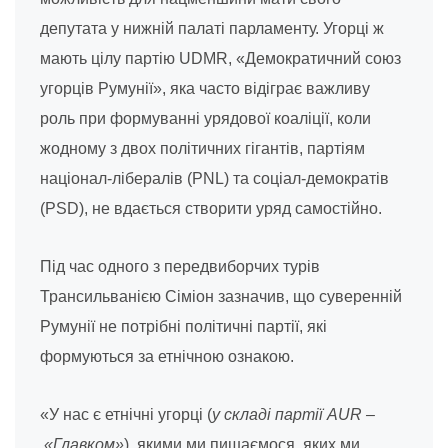
депутата у нижній палаті парламенту. Угорці ж
мають цілу партію UDMR, «Демократичний союз
угорців Румунії», яка часто відіграє важливу
роль при формуванні урядової коаліції, коли
жодному з двох політичних гігантів, партіям
націонал-лібералів (PNL) та соціал-демократів
(PSD), не вдається створити уряд самостійно.
Під час одного з передвиборчих турів
Трансильванією Сіміон зазначив, що суверенній
Румунії не потрібні політичні партії, які
формуються за етнічною ознакою.
«У нас є етнічні угорці (
у складі партії AUR –
«Главком»
), якими ми пишаємося, яких ми