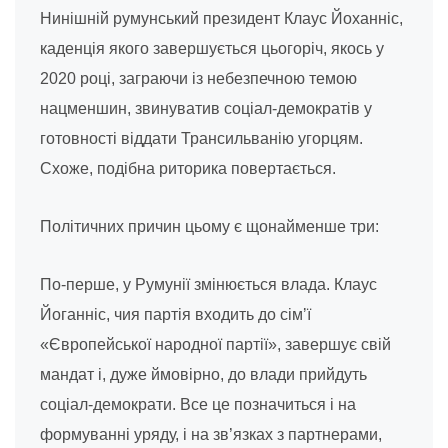
Нинішній румунський президент Клаус Йоханніс,
каденція якого завершується цьогоріч, якось у
2020 році, заграючи із небезпечною темою
нацменшин, звинуватив соціал-демократів у
готовності віддати Трансильванію угорцям.
Схоже, подібна риторика повертається.
Політичних причин цьому є щонайменше три:
По-перше, у Румунії змінюється влада. Клаус
Йоганніс, чия партія входить до сімʼї
«Європейської народної партії», завершує свій
мандат і, дуже ймовірно, до влади прийдуть
соціал-демократи. Все це позначиться і на
формуванні уряду, і на зв’язках з партнерами,