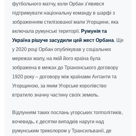
футбольного матчу, коли Орбан з’явився
підтримувати національну команду в шарфі з
зображенням стилізованої мапи Угорщини, яка
включала румунські території.
Румунія та
Україна рішуче засудили цей жест Орбана
. Ще
у 2020 році Орбан опублікував у соціальних
мережах мапу, на якій його країна була
зображена в межах до Тріанонського договору
1920 року – договору між країнами Антанти та
Угорщиною, за яким Угорське королівство
втратило значну частину своїх земель.
Відлунням таких послань угорських топполітиків,
вочевидь, є десятки випадків наруги над
румунським триколором у Трансильванії, де