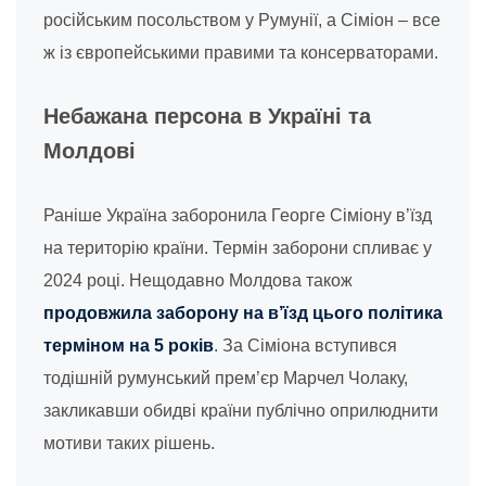
російським посольством у Румунії, а Сіміон – все
ж із європейськими правими та консерваторами.
Небажана персона в Україні та
Молдові
Раніше Україна заборонила Георге Сіміону в’їзд
на територію країни. Термін заборони спливає у
2024 році. Нещодавно Молдова також
продовжила заборону на в’їзд цього політика
терміном на 5 років
. За Сіміона вступився
тодішній румунський прем’єр Марчел Чолаку,
закликавши обидві країни публічно оприлюднити
мотиви таких рішень.