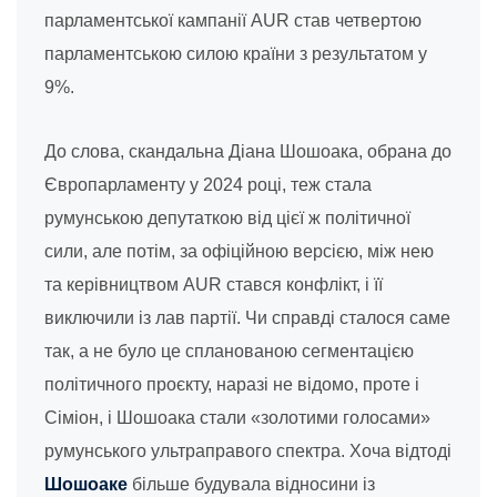
парламентської кампанії AUR став четвертою
парламентською силою країни з результатом у
9%.
До слова, скандальна Діана Шошоака, обрана до
Європарламенту у 2024 році, теж стала
румунською депутаткою від цієї ж політичної
сили, але потім, за офіційною версією, між нею
та керівництвом AUR стався конфлікт, і її
виключили із лав партії. Чи справді сталося саме
так, а не було це спланованою сегментацією
політичного проєкту, наразі не відомо, проте і
Сіміон, і Шошоака стали «золотими голосами»
румунського ультраправого спектра. Хоча відтоді
Шошоаке
більше будувала відносини із