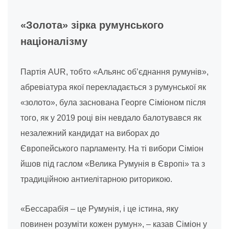
«Золота» зірка румунського
націоналізму
Партія AUR, тобто «Альянс об’єднання румунів»,
абревіатура якої перекладається з румунської як
«золото», була заснована Георге Сіміоном після
того, як у 2019 році він невдало балотувався як
незалежний кандидат на виборах до
Європейського парламенту. На ті вибори Сіміон
йшов під гаслом «Велика Румунія в Європі» та з
традиційною антиелітарною риторикою.
«Бессарабія – це Румунія, і це істина, яку
повинен розуміти кожен румун», – казав Сіміон у