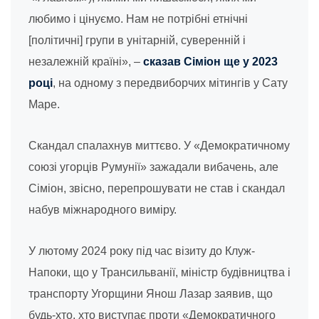
любимо і цінуємо. Нам не потрібні етнічні
[політичні] групи в унітарній, суверенній і
незалежній країні», –
сказав Сіміон ще у 2023
році
, на одному з передвиборчих мітингів у Сату
Маре.
Скандал спалахнув миттєво. У «Демократичному
союзі угорців Румунії» зажадали вибачень, але
Сіміон, звісно, перепрошувати не став і скандал
набув міжнародного виміру.
У лютому 2024 року під час візиту до Клуж-
Напоки, що у Трансильванії, міністр будівництва і
транспорту Угорщини Янош Лазар заявив, що
будь-хто, хто виступає проти «Демократичного