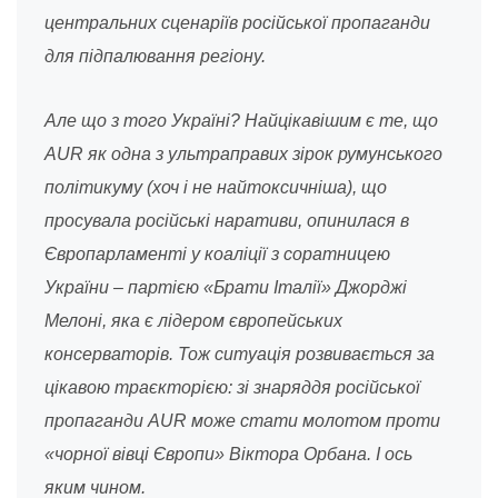
центральних сценаріїв російської пропаганди
для підпалювання регіону.
Але що з того Україні? Найцікавішим є те, що
AUR як одна з ультраправих зірок румунського
політикуму (хоч і не найтоксичніша), що
просувала російські наративи, опинилася в
Європарламенті у коаліції з соратницею
України – партією «Брати Італії» Джорджі
Мелоні, яка є лідером європейських
консерваторів. Тож ситуація розвивається за
цікавою траєкторією: зі знаряддя російської
пропаганди AUR може стати молотом проти
«чорної вівці Європи» Віктора Орбана. І ось
яким чином.