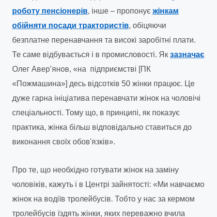
роботу пенсіонерів
, інше – пропонує
жінкам
обійняти посади трактористів
, обіцяючи
безплатне перенавчання та високі заробітні плати.
Те саме відбувається і в промисловості. Як
зазначає
Олег Авер’янов, «на підприємстві [ПК
«Пожмашина»] десь відсотків 50 жінки працює. Це
дуже гарна ініціатива перенавчати жінок на чоловічі
спеціальності. Тому що, в принципі, як показує
практика, жінка більш відповідально ставиться до
виконання своїх обов'язків».
Про те, що необхідно готувати жінок на заміну
чоловіків, кажуть і в Центрі зайнятості: «Ми навчаємо
жінок на водіїв тролейбусів. Тобто у нас за кермом
тролейбусів їздять жінки, яких переважно вчила