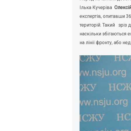
Ілька Кучеріва
Олексій
експертів, опитавши 3
територій. Такий зріз 
наскільки збігаються 
на лінії фронту, або нед