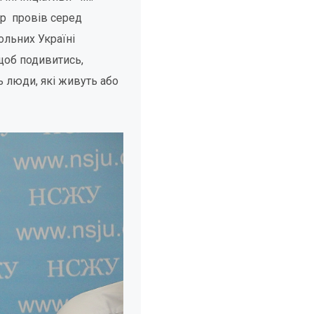
тр провів серед
ольних Україні
 щоб подивитись,
 люди, які живуть або