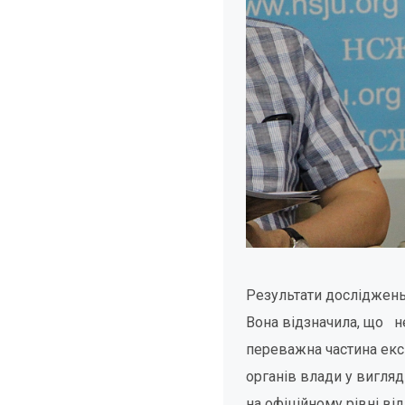
Результати досліджень
Вона відзначила, що
н
переважна частина екс
органів влади у вигля
на офіційному рівні ві