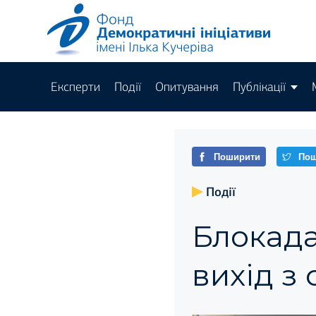
Експерти
Події
Опитування
Публікації
Поширити
Пош
Події
Блокада
вихід з 