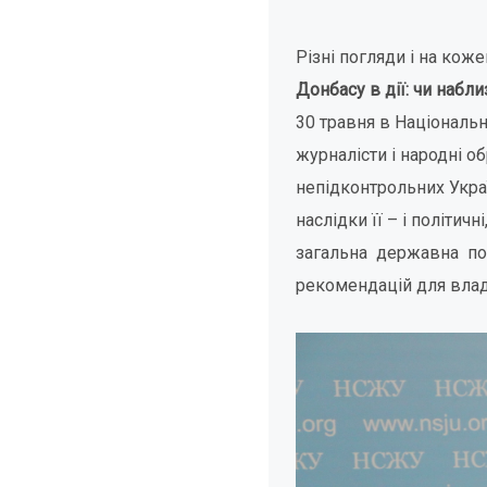
Різні погляди і на кож
Донбасу в дії: чи набл
30 травня в Національн
журналісти і народні о
непідконтрольних Украї
наслідки її – і політичн
загальна державна пол
рекомендацій для влади