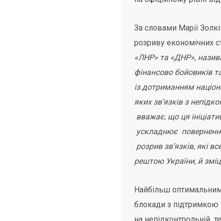
За словами Марії Золк
розриву економічних с
«ЛНР» та «ДНР», назива
фінансово бойовиків т
із дотриманням націона
яких зв’язків з непідк
вважає, що ця ініціат
ускладнює повернення 
розрив зв’язків, які в
рештою України, й зміц
Найбільш оптимальним
блокади з підтримкою 
на непідконтрольній те