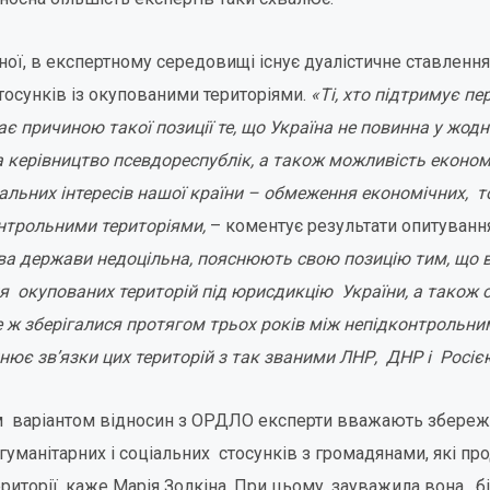
іної, в експертному середовищі існує дуалістичне ставлен
тосунків із окупованими територіями.
«Ті, хто підтримує пе
є причиною такої позиції те, що Україна не повинна у жод
а керівництво псевдореспублік, а також можливість економ
льних інтересів нашої країни – обмеження економічних, то
онтрольними територіями,
– коментує результати опитування
ива держави недоцільна, пояснюють свою позицію тим, що 
окупованих територій під юрисдикцію України, а також 
се ж зберігалися протягом трьох років між непідконтрольни
нює зв’язки цих територій з так званими ЛНР, ДНР і Росіє
 варіантом відносин з ОРДЛО експерти вважають збереж
гуманітарних і соціальних стосунків з громадянами, які п
риторії, каже Марія Золкіна. При цьому, зауважила вона, б