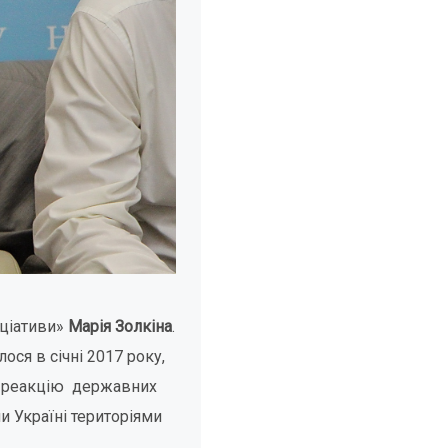
іціативи»
Марія Золкіна
.
ося в січні 2017 року,
ть реакцію державних
и Україні територіями