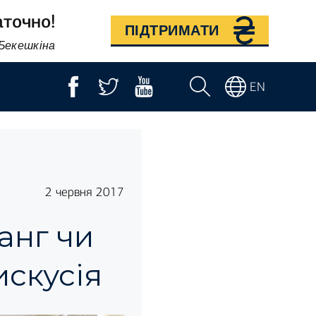
аточно!
ПІДТРИМАТИ
 Бекешкіна
EN
2 червня 2017
анг чи
искусія