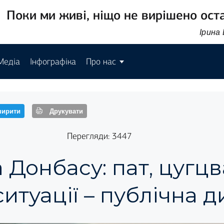
Поки ми живі, ніщо не вирішено ост
Ірина
Медіа
Інфографіка
Про нас
ирити
Друкувати
Перегляди: 3447
 Донбасу: пат, цугцв
ситуації – публічна д