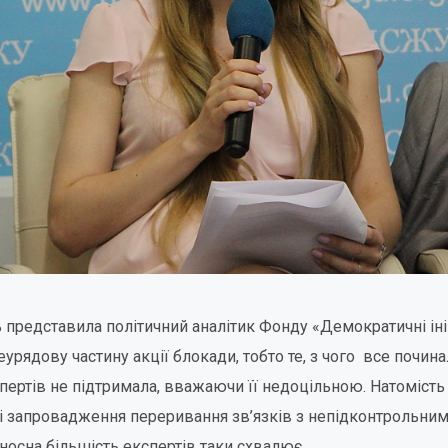
 представила політичний аналітик Фонду «Демократичні ін
еурядову частину акції блокади, тобто те, з чого все починал
пертів не підтримала, вважаючи її недоцільною. Натоміс
ді запровадження переривання зв’язків з непідконтрольним
дносна більшість експертів таки схвалює.