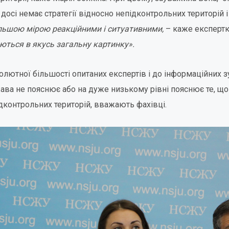
осі немає стратегії відносно непідконтрольних територій і
льшою мірою реакційними і ситуативними,
– каже експертк
даються в якусь загальну картинку».
солютної більшості опитаних експертів і до інформаційних 
ава не пояснює або на дуже низькому рівні пояснює те, що
дконтрольних територій, вважають фахівці.