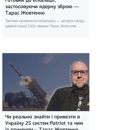
готовий до ескалації,
застосовуючи ядерну зброю —
Тарас Жовтенко
Тактика «уникнення ескалації» — це крок назад
адміністрації США, вважає Тарас Жовтенко
16 квітня 2024
Чи реально знайти і привезти в
Україну 25 систем Patriot та чим
їх прикрити – Тарас Жовтенко