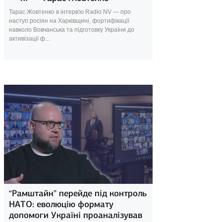
Тарас Жовтенко в інтерв'ю Radio NV — про
наступ росіян на Харківщині, фортифікації
навколо Вовчанська та підготовку України до
активізації ф...
13 травня 2024
“Рамштайн” перейде під контроль
НАТО: еволюцію формату
допомоги Україні проаналізував