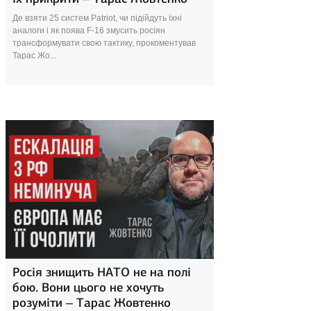
Де взяти 25 систем Patriot, чи підійдуть їхні
аналоги і як поява F-16 змусить росіян
трансформувати свою тактику, прокоментував
Тарас Жо...
9 квітня 2024
Росія знищить НАТО не на полі
бою. Вони цього не хочуть
розуміти – Тарас Жовтенко