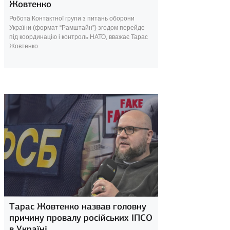
Жовтенко
Робота Контактної групи з питань оборони
України (формат “Рамштайн”) згодом перейде
під координацію і контроль НАТО, вважає Тарас
Жовтенко
1 травня 2024
Тарас Жовтенко назвав головну
причину провалу російських ІПСО
в Україні