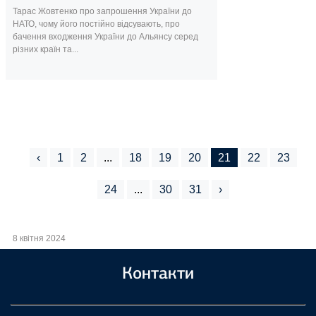
Тарас Жовтенко про запрошення України до
НАТО, чому його постійно відсувають, про
бачення входження України до Альянсу серед
різних країн та...
‹
1
2
...
18
19
20
21
22
23
24
...
30
31
›
8 квітня 2024
Контакти