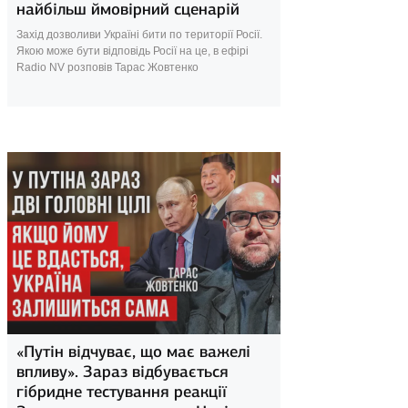
найбільш ймовірний сценарій
Захід дозволиви Україні бити по території Росії.
Якою може бути відповідь Росії на це, в ефірі
Radio NV розповів Тарас Жовтенко
3 червня 2024
«Путін відчуває, що має важелі
впливу». Зараз відбувається
гібридне тестування реакції