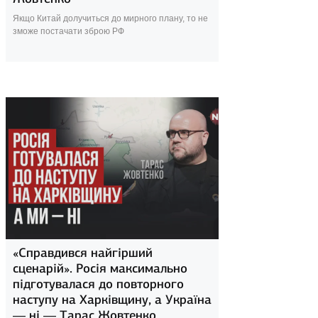
Якщо Китай долучиться до мирного плану, то не
зможе постачати зброю РФ
18 травня 2024
«Справдився найгірший
сценарій». Росія максимально
підготувалася до повторного
наступу на Харківщину, а Україна
— ні — Тарас Жовтенко