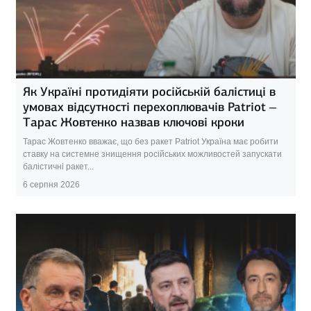
Як Україні протидіяти російській балістиці в
умовах відсутності перехоплювачів Patriot –
Тарас Жовтенко назвав ключові кроки
Тарас Жовтенко вважає, що без ракет Patriot Україна має робити
ставку на системне знищення російських можливостей запускати
балістичні ракет...
6 серпня 2026