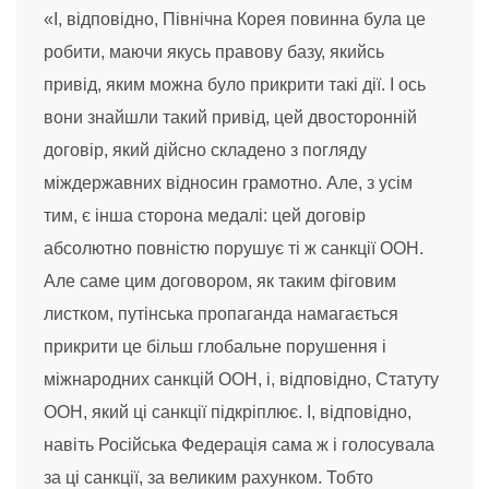
«І, відповідно, Північна Корея повинна була це
робити, маючи якусь правову базу, якийсь
привід, яким можна було прикрити такі дії. І ось
вони знайшли такий привід, цей двосторонній
договір, який дійсно складено з погляду
міждержавних відносин грамотно. Але, з усім
тим, є інша сторона медалі: цей договір
абсолютно повністю порушує ті ж санкції ООН.
Але саме цим договором, як таким фіговим
листком, путінська пропаганда намагається
прикрити це більш глобальне порушення і
міжнародних санкцій ООН, і, відповідно, Статуту
ООН, який ці санкції підкріплює. І, відповідно,
навіть Російська Федерація сама ж і голосувала
за ці санкції, за великим рахунком. Тобто