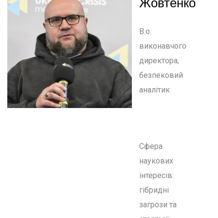
Жовтенко
В.о.
виконавчого
директора,
безпековий
аналітик
Сфера
наукових
інтересів:
гібридні
загрози та