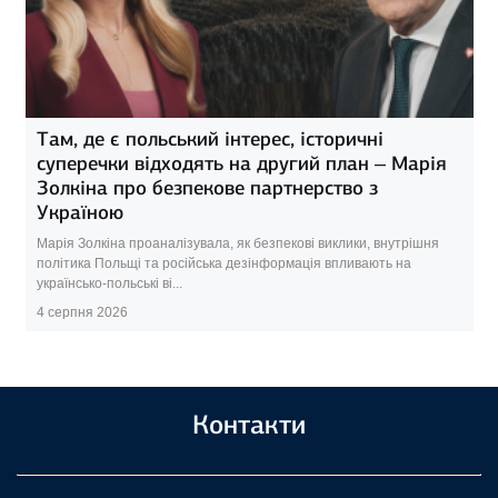
Там, де є польський інтерес, історичні
суперечки відходять на другий план – Марія
Золкіна про безпекове партнерство з
Україною
Марія Золкіна проаналізувала, як безпекові виклики, внутрішня
політика Польщі та російська дезінформація впливають на
українсько-польські ві...
4 серпня 2026
Контакти