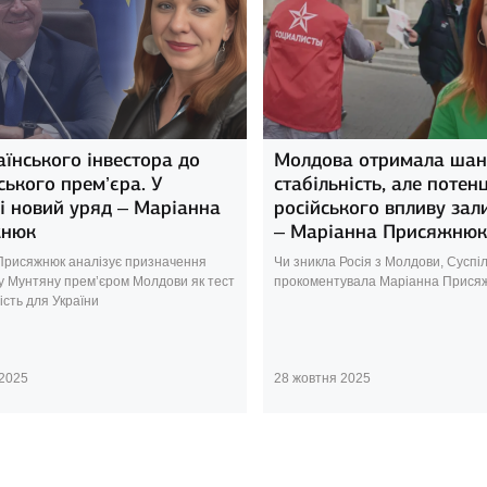
аїнського інвестора до
Молдова отримала шан
ького прем’єра. У
стабільність, але потен
і новий уряд – Маріанна
російського впливу за
жнюк
– Маріанна Присяжнюк
Присяжнюк аналізує призначення
Чи зникла Росія з Молдови, Суспі
у Мунтяну прем’єром Молдови як тест
прокоментувала Маріанна Прися
ість для України
 2025
28 жовтня 2025