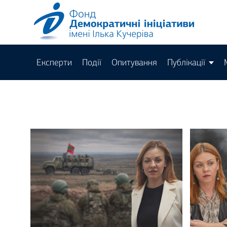
Експерти
Події
Опитування
Публікації