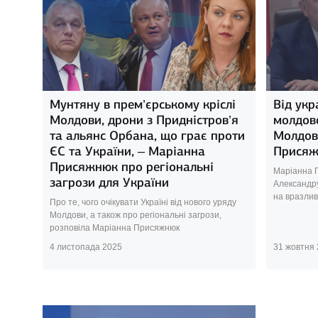
Мунтяну в прем’єрському кріслі
Від укр
Молдови, дрони з Придністров’я
молдовс
та альянс Орбана, що грає проти
Молдов
ЄС та України, – Маріанна
Прися
Присяжнюк про регіональні
Маріанна 
загрози для України
Александр
на вразлив
Про те, чого очікувати Україні від нового уряду
Молдови, а також про регіональні загрози,
розповіла Маріанна Присяжнюк
4 листопада 2025
31 жовтня