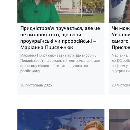
Придністров'я пручається, але це
Чи мож
не питання того, що вони
Україн
проукраїнські чи проросійські –
самого
Маріанна Присяжнюк
Прися
Маріанна Присяжнюк зазначила, що вибори у
Маріанна П
Придністров’ї – формальні й контрольовані, але
до ЄС роби
при цьому місцеві еліти тихо пручаються
реформ у с
російському...
внутрішньог
30 листопада 2025
28 листоп