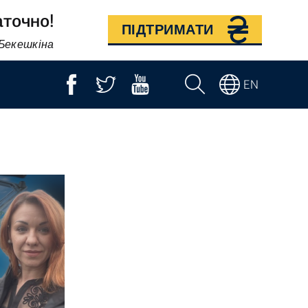
аточно!
ПІДТРИМАТИ
 Бекешкіна
EN