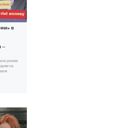
чки» в
 –
ала ризики
лдови на
також