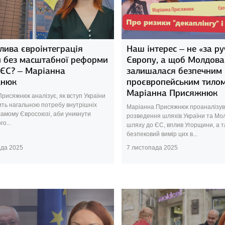
лива євроінтеграція
Наш інтерес – не «за ру
и без масштабної реформи
Європу, а щоб Молдова
 ЄС? – Маріанна
залишалася безпечним
жнюк
проєвропейським тилом
Маріанна Присяжнюк
рисяжнюк аналізує, як вступ України
ть нагальною потребу внутрішніх
Маріанна Присяжнюк проаналізув
амому Євросоюзі, аби уникнути
розведення шляхів України та Мо
о...
шляху до ЄС, вплив Угорщини, а 
безпековий вимір цих в...
ада 2025
7 листопада 2025