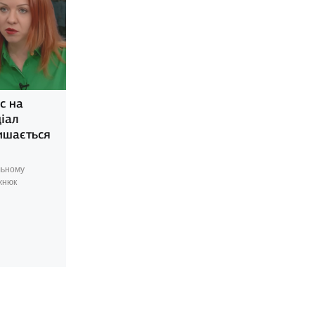
с на
ціал
лишається
льному
жнюк