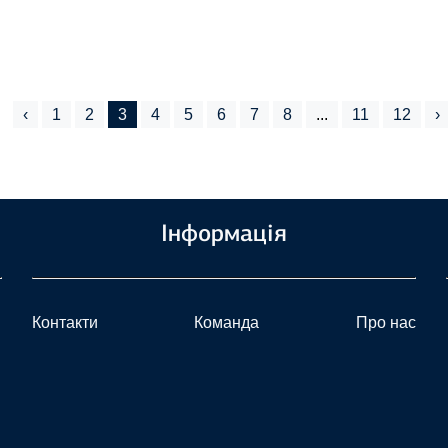
‹
1
2
3
4
5
6
7
8
...
11
12
›
Інформація
Контакти
Команда
Про нас