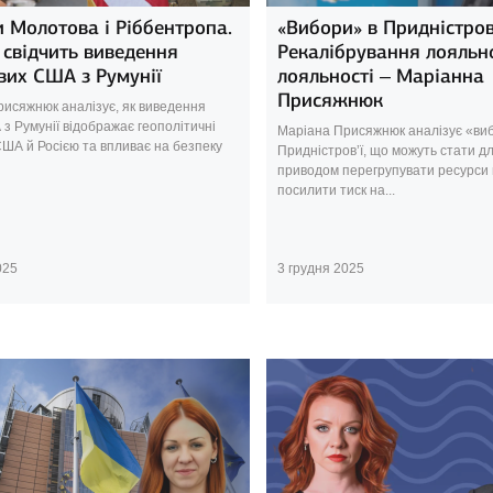
 Молотова і Ріббентропа.
«Вибори» в Придністров’
свідчить виведення
Рекалібрування лояльно
вих США з Румунії
лояльності – Маріанна
Присяжнюк
исяжнюк аналізує, як виведення
 з Румунії відображає геополітичні
Маріана Присяжнюк аналізує «ви
США й Росією та впливає на безпеку
Придністров’ї, що можуть стати д
приводом перегрупувати ресурси в
посилити тиск на...
025
3 грудня 2025