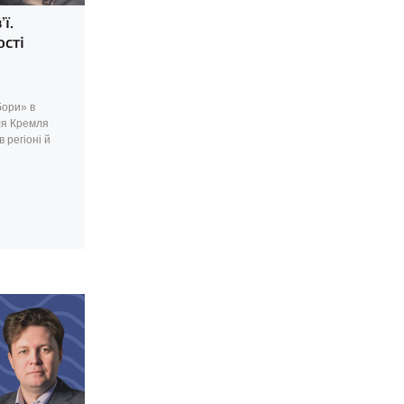
ї.
сті
бори» в
ля Кремля
 регіоні й