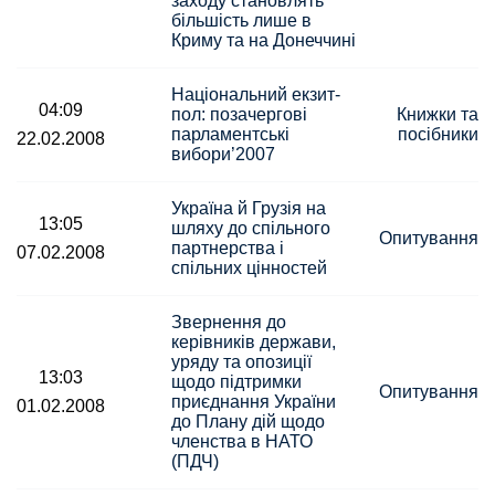
заходу становлять
більшість лише в
Криму та на Донеччині
Національний екзит-
04:09
пол: позачергові
Книжки та
парламентські
посібники
22.02.2008
вибори’2007
Україна й Грузія на
13:05
шляху до спільного
Опитування
партнерства і
07.02.2008
спільних цінностей
Звернення до
керівників держави,
уряду та опозиції
13:03
щодо підтримки
Опитування
приєднання України
01.02.2008
до Плану дій щодо
членства в НАТО
(ПДЧ)