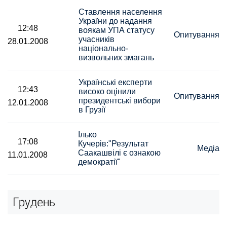
Ставлення населення
України до надання
12:48
воякам УПА статусу
Опитування
учасників
28.01.2008
національно-
визвольних змагань
Українські експерти
12:43
високо оцінили
Опитування
президентські вибори
12.01.2008
в Грузії
Ілько
17:08
Кучерів:"Результат
Медіа
Саакашвілі є ознакою
11.01.2008
демократії"
Грудень