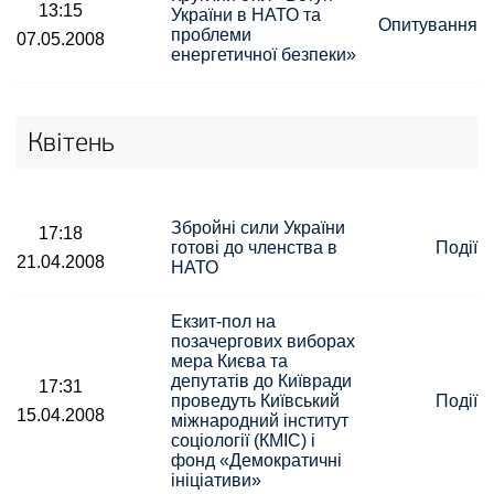
13:15
України в НАТО та
Опитування
проблеми
07.05.2008
енергетичної безпеки»
Квітень
Збройні сили України
17:18
готові до членства в
Події
21.04.2008
НАТО
Екзит-пол на
позачергових виборах
мера Києва та
депутатів до Київради
17:31
проведуть Київський
Події
15.04.2008
міжнародний інститут
соціології (КМІС) і
фонд «Демократичні
ініціативи»