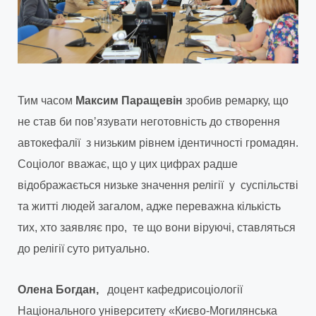
Тим часом
Максим Паращевін
зробив ремарку, що
не став би повʼязувати неготовність до створення
автокефалії з низьким рівнем ідентичності громадян.
Соціолог вважає, що у цих цифрах радше
відображається низьке значення релігії у суспільстві
та житті людей загалом, адже переважна кількість
тих, хто заявляє про, те що вони віруючі, ставляться
до релігії суто ритуально.
Олена Богдан,
доцент кафедри
соціології
Національного університету «Києво-Могилянська