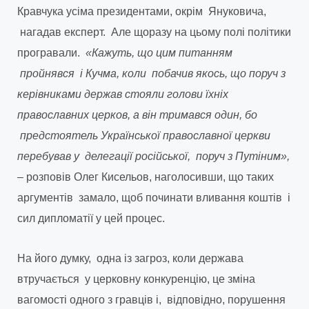
Кравчука усіма президентами, окрім Януковича,
нагадав експерт. Але щоразу на цьому полі політики
програвали.
«Кажуть, що цим питанням
пройнявся і Кучма, коли побачив якось, що поруч з
керівниками держав стояли голови їхніх
православних церков, а він тримався один, бо
предстоятель Української православної церкви
перебував у делегації російської, поруч з Путіним»,
– розповів Олег Кисельов, наголосивши, що таких
аргументів замало, щоб починати вливання коштів і
сил дипломатії у цей процес.
На його думку, одна із загроз, коли держава
втручається у церковну конкуренцію, це зміна
вагомості одного з гравців і, відповідно, порушення