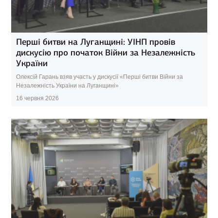
Перші битви на Луганщині: УІНП провів
дискусію про початок Війни за Незалежність
України
Олексій Гарань взяв участь у дискусії «Перші битви Війни за
Незалежність України на Луганщині»
16 червня 2026