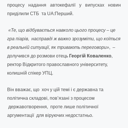
процесу надання автокефалії у випусках новин
приділили СТБ та UA:Перший.
«Те, що відбувається навколо цього процесу – це
гра піарів, насправді ж важко зрозуміти, що коїться
в реальній ситуації, як тривають переговори»
, –
долучився до розмови отець
Георгій Коваленко
,
ректор Відкритого православного університету,
колишній спікер УПЦ.
Він вважає, що хоч у цій темі і є державна та
політична складові, повʼязані з процесом
державотворення, проте лише політичної
аргументації для віруючих недостатньо.