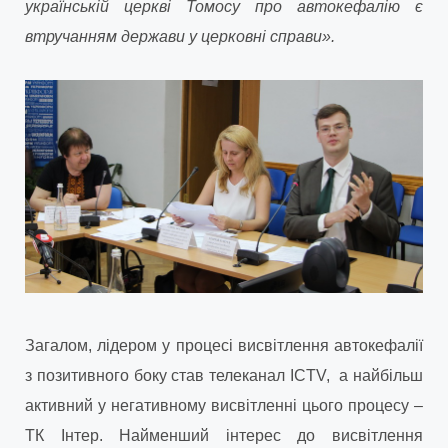
українській церкві Томосу про автокефалію є
втручанням держави у церковні справи».
Загалом, лідером у процесі висвітлення автокефалії
з позитивного боку став телеканал ICTV, а найбільш
активний у негативному висвітленні цього процесу –
ТК Інтер. Найменший інтерес до висвітлення