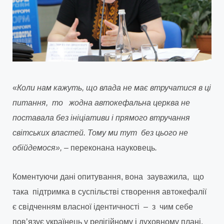
«
Коли нам кажуть, що влада не має втручатися в ці
питання, то жодна автокефальна церква не
поставала без ініціативи і прямого втручання
світських властей. Тому ми тут без цього не
обійдемося», –
переконана науковець
.
Коментуючи дані опитування, вона зауважила, що
така підтримка в суспільстві створення автокефалії
є свідченням власної ідентичності – з чим себе
повʼязує українець у релігійному і духовному плані,