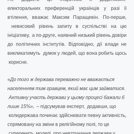
електоральних преференцій українців у разі її
втілення, вважає Максим Паращевін. По-перше
,
невисокий рівень запиту в суспільстві на цю
ініціативу, а по-друге, наявний низький рівень довіри
до політичних інститутів. Відповідно, дії влади не
викликатимуть думок у людей, що вона робить щось
корисне.
«До того ж держава переважно не вважається
населенням тим гравцем, який має цим займатися.
Активну участь держави у цьому процесі бажали б
лише 15%», –
підсумував експерт, додавши, що
коли
держава починає здійснювати певну активність,
спрямовану на зміни в релігійному полі, то це
суперечить моделі про невтручання держави у