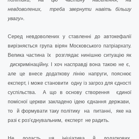
невдоволених, треба звернути навіть більшу
увагу».
Серед невдоволених у ставленні до автокефалії
вирізняється група вірян Московського патріархату.
Велика частина їх розглядає нинішню ситуацію як
дискримінаційну. І хоч насправді вона такою не є,
але це внесе додаткову лінію напруги, пояснює
експерт, і може становити одну із загроз для єдності
суспільства. А що в основу створення єдиної
помісної церкви закладено ідею єднання держави,
то й формувати таку політику на питанні, яке на
разі є роз’єднувальним, експерт не радить.
Не додасть ця ініціатива й додаткових