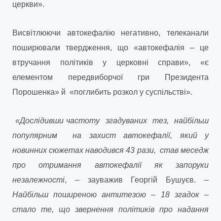
церкви».
Висвітлюючи автокефалію негативно, телеканали
поширювали твердження, що «автокефалія – це
втручання політиків у церковні справи», «є
елементом передвиборчої гри Президента
Порошенка» й «поглибить розкол у суспільстві».
«Дослідивши частоту згадуваних тез, найбільш
популярним на захист автокефалії, який у
новинних сюжетах наводився 43 рази, став меседж
про отримання автокефалії як запоруки
незалежності
, – зауважив Георгій Бушуєв. –
Найбільш поширеною антитезою – 18 згадок –
стало те, що звернення політиків про надання