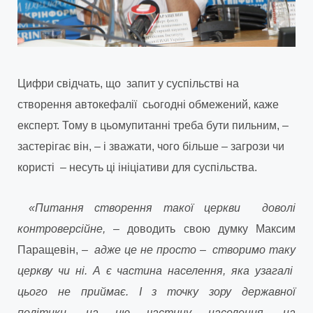
Цифри свідчать, що
запит у суспільстві на
створення автокефалії сьогодні обмежений, каже
експерт. Тому в цьому
питанні треба бути пильним, –
застерігає він, – і зважати, чого більше – загрози чи
користі – несуть ці ініціативи для суспільства.
«Питання створення такої церкви доволі
контроверсійне,
– доводить свою думку Максим
Паращевін,
– адже це не просто – створимо таку
церкву чи ні. А є частина населення, яка узагалі
цього не приймає. І з точку зору державної
політики, на цю частину населення, на