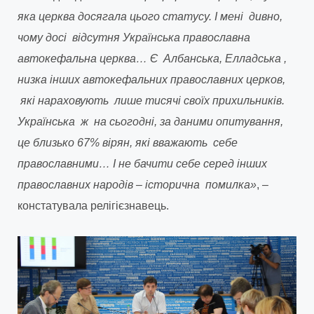
яка церква досягала цього статусу. І мені дивно,
чому досі відсутня Українська православна
автокефальна церква… Є Албанська, Елладська ,
низка інших автокефальних православних церков,
які нараховують лише тисячі своїх прихильників.
Українська ж на сьогодні, за даними опитування,
це близько 67% вірян, які вважають себе
православними… І не бачити себе серед інших
православних народів – історична помилка»
, –
констатувала релігієзнавець.