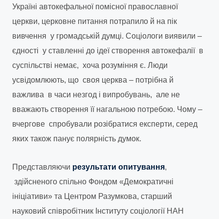
Україні автокефальної помісної православної
церкви, церковне питання потрапило й на пік
вивчення у громадській думці. Соціологи виявили –
єдності у ставленні до ідеї створення автокефалії в
суспільстві немає, хоча розуміння є. Люди
усвідомлюють, що своя церква – потрібна й
важлива в часи незгод і випробувань, але не
вважають створення її нагальною потребою. Чому –
вчергове спробували розібратися експерти, серед
яких також панує полярність думок.
Представляючи
результати опитування
,
здійсненого спільно Фондом «Демократичні
ініціативи» та Центром Разумкова, старший
науковий співробітник Інституту соціології НАН