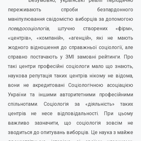
Безумовно, українські реалії періодично
переживають спроби безпардонного
маніпулювання свідомістю виборців за допомогою
псевдосоціологів,
штучно створених «фірм»,
«центрів», «компаній», «агенцій», які не мають
жодного відношення до справжньої соціології, але
справно постачають у ЗМІ замовні рейтинги. Про
такі центри професійні соціологи мало що знають,
наукова репутація таких центрів нікому не відома,
вони не акредитовані Соціологічною асоціацією
України та іншими авторитетними професійними
спільнотами. Соціологія за «діяльність» таких
центрів не несе відповідальності. При цьому
важливо зазначити, що соціологія зовсім не
зводиться до опитувань виборців. Це наука з майже