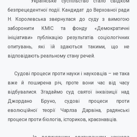
Українське суспільство стало свідком
безпрецедентної події. Кандидат до Верховної ради
Н. Королевська звернулася до суду з вимогою
заборонити КМІС та фонду «Демократичні
ініціативи» публікацію результатів соціологічних
опитувань, які їй здаються такими, що не
відповідають реальному стану речей.
Судові процеси проти науки і науковців – не така
вже й поширена річ, проте вони час від часу
відбувалися. Згадаймо суд святої інквізиції над
Джордано Бруно, судові процеси проти
еволюційної теорії Чарлза Дарвіна, радянські
процеси проти біологів, істориков, краєзнавців.