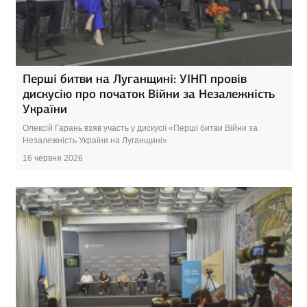
Перші битви на Луганщині: УІНП провів
дискусію про початок Війни за Незалежність
України
Олексій Гарань взяв участь у дискусії «Перші битви Війни за
Незалежність України на Луганщині»
16 червня 2026