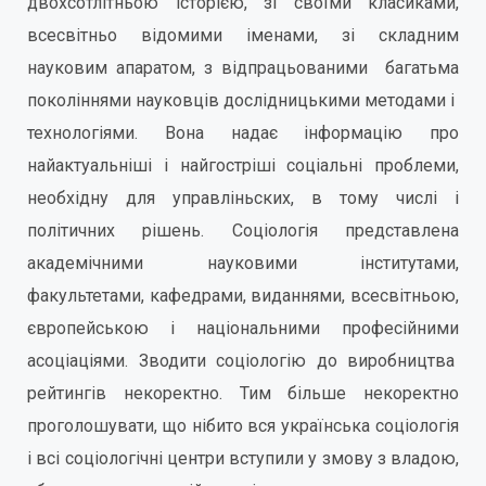
двохсотлітньою історією, зі своїми класиками,
всесвітньо відомими іменами, зі складним
науковим апаратом, з відпрацьованими багатьма
поколіннями науковців дослідницькими методами і
технологіями. Вона надає інформацію про
найактуальніші і найгостріші соціальні проблеми,
необхідну для управліньских, в тому числі і
політичних рішень. Соціологія представлена
академічними науковими інститутами,
факультетами, кафедрами, виданнями, всесвітньою,
європейською і національними професійними
асоціаціями. Зводити соціологію до виробництва
рейтингів некоректно. Тим більше некоректно
проголошувати, що нібито вся українська соціологія
і всі соціологічні центри вступили у змову з владою,