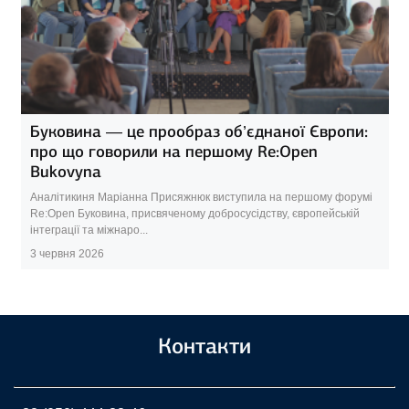
Буковина — це прообраз об’єднаної Європи:
про що говорили на першому Re:Open
Bukovyna
Аналітикиня Маріанна Присяжнюк виступила на першому форумі
Re:Open Буковина, присвяченому добросусідству, європейській
інтеграції та міжнаро...
3 червня 2026
Контакти