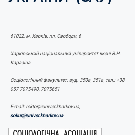
61022, м
. Ха
р
к
і
в, пл. Свобод
и
, 6
Харківський національний університет імені В.Н.
Каразіна
Соціологічний факультет, ауд. 350а, 351а, тел.: +38
057 7075490, 7075651
E-mail: rektor@univer.kharkov.ua,
sokur@univer.kharkov.ua