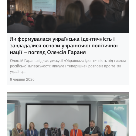
Як формувалася українська ідентичність і
закладалися основи української політичної
нації – погляд Олексія Гараня
Олексій Гарань під час дискусії «Українська ідентичність під тиском
російської імперськості: минуле і теперішнє» розповів про те, як
українц...
9 червня 2026