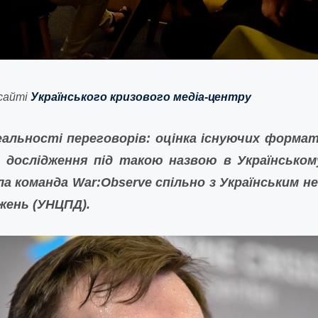
сайті
Українського кризового медіа-центру
реальності переговорів: оцінка існуючих формат
 дослідження під такою назвою в Українському
а команда War:Observe спільно з Українським 
жень (УНЦПД).