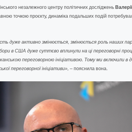
аїнського незалежного центру політичних досліджень
Валері
равною точкою проєкту, динаміка подальших подій потребув
сть дуже активно змінюється, змінюється роль наших пар
бори в США дуже суттєво вплинули на ці переговорні проце
канською переговорною ініціативою. Тому ми включили в
ької переговорної ініціативи»,
– пояснила вона.