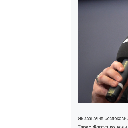
Як зазначив безпекови
Тарас Жовтенко,
коли 