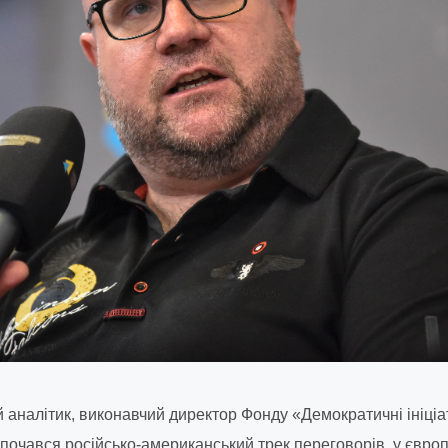
й аналітик, виконавчий директор Фонду
«Демократичні ініці
почався російсько-американський трек переговорів, у європ