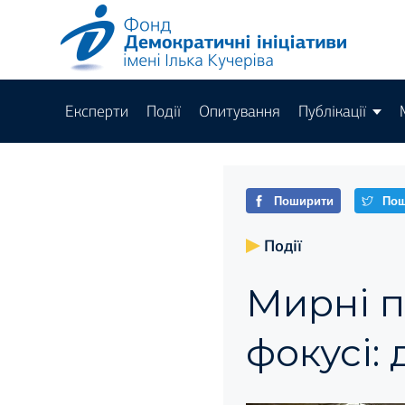
Експерти
Події
Опитування
Публікації
Поширити
Пош
Події
Мирні п
фокусі: