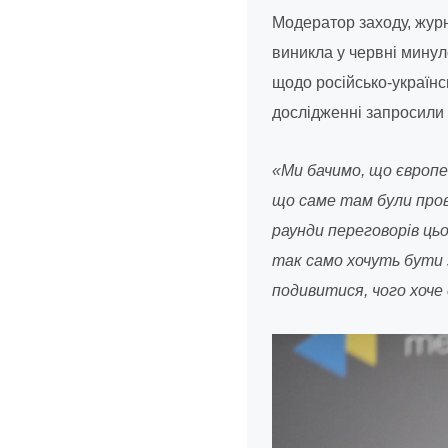
Модератор заходу, жур
виникла у червні минул
щодо російсько-українсь
дослідженні запросили 
«Ми бачимо, що європе
що саме там були прове
раунди переговорів ць
так само хочуть бути з
подивитися, чого хоче 