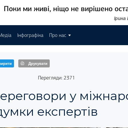
Поки ми живі, ніщо не вирішено ост
Ірина
Медіа
Інфографіка
Про нас
ирити
Друкувати
Перегляди: 2371
ереговори у міжна
 думки експертів