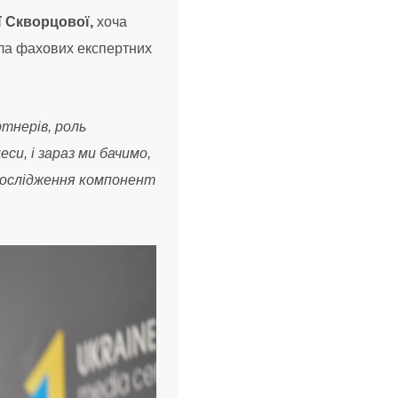
ї Скворцової,
хоча
ала фахових експертних
тнерів, роль
си, і зараз ми бачимо,
 дослідження компонент