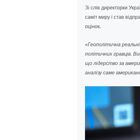
Зі слів директорки Укр
саміт миру і став відп
оцінок.
«Геополітична реальні
політичних гравців. Ви
що лідерство за амери
аналізу саме американс