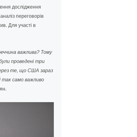
дення дослідження
 аналіз переговорів
ив. Для участі в
уреччина важлива? Тому
 були проведені три
через те, що США зараз
 і так само важливо
ян.