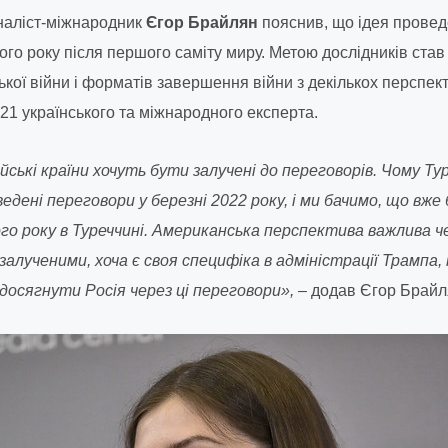
наліст-міжнародник
Єгор Брайлян
пояснив, що ідея прове
ого року після першого саміту миру. Метою дослідників став
кої війни і форматів завершення війни з декількох перспект
21 українського та міжнародного експерта.
йські країни хочуть бути залучені до переговорів. Чому Т
дені переговори у березні 2022 року, і ми бачимо, що вже
ого року в Туреччині. Американська перспектива важлива 
алученими, хоча є своя специфіка в адміністрації Трампа,
досягнути Росія через ці переговори»,
– додав Єгор Брайл