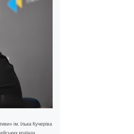
ативи»
ім. Ілька Кучеріва
ейських країнах