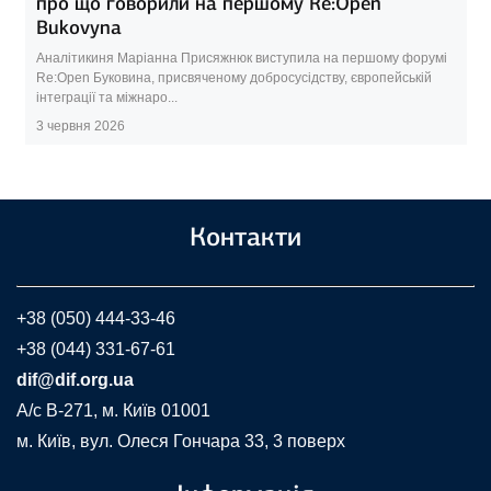
про що говорили на першому Re:Open
Bukovyna
Аналітикиня Маріанна Присяжнюк виступила на першому форумі
Re:Open Буковина, присвяченому добросусідству, європейській
інтеграції та міжнаро...
3 червня 2026
Контакти
+38 (050) 444-33-46
+38 (044) 331-67-61
dif@dif.org.ua
A/c В-271, м. Київ 01001
м. Київ, вул. Олеся Гончара 33, 3 поверх