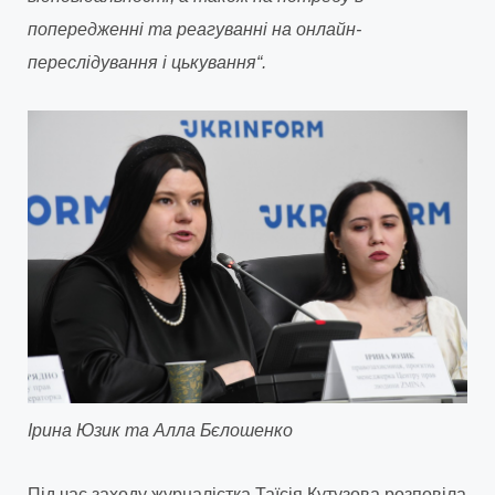
попередженні та реагуванні на онлайн-
переслідування і цькування“.
Ірина Юзик та Алла Бєлошенко
Під час заходу журналістка Таїсія Кутузова розповіла