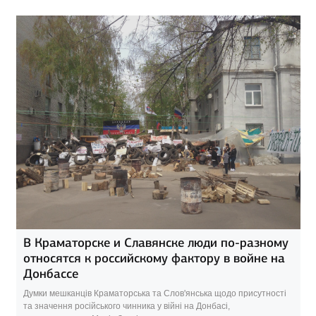
В Краматорске и Славянске люди по-разному
относятся к российскому фактору в войне на
Донбассе
Думки мешканців Краматорська та Слов'янська щодо присутності
та значення російського чинника у війні на Донбасі,