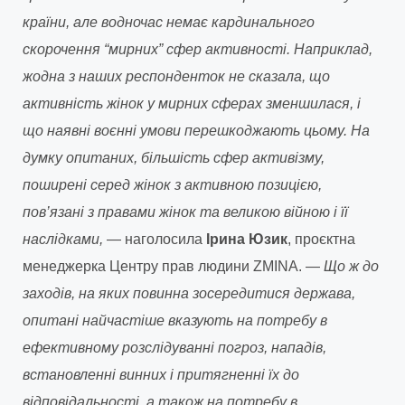
країни, але водночас немає кардинального
скорочення “мирних” сфер активності. Наприклад,
жодна з наших респонденток не сказала, що
активність жінок у мирних сферах зменшилася, і
що наявні воєнні умови перешкоджають цьому. На
думку опитаних, більшість сфер активізму,
поширені серед жінок з активною позицією,
пов’язані з правами жінок та великою війною і її
наслідками,
— наголосила
Ірина Юзик
, проєктна
менеджерка Центру прав людини ZMINA. —
Що ж до
заходів, на яких повинна зосередитися держава,
опитані найчастіше вказують на потребу в
ефективному розслідуванні погроз, нападів,
встановленні винних і притягненні їх до
відповідальності, а також на потребу в