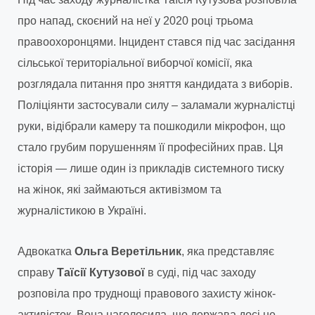
про напад, скоєний на неї у 2020 році трьома
правоохоронцями. Інцидент стався під час засідання
сільської територіальної виборчої комісії, яка
розглядала питання про зняття кандидата з виборів.
Поліціянти застосували силу – заламали журналістці
руки, відібрали камеру та пошкодили мікрофон, що
стало грубим порушенням її професійних прав. Ця
історія — лише один із прикладів системного тиску
на жінок, які займаються активізмом та
журналістикою в Україні.
Адвокатка
Ольга Веретільник
, яка представляє
справу
Таїсії Кутузової
в суді, під час заходу
розповіла про труднощі правового захисту жінок-
активісток. Вона наголосила, що держава досі не